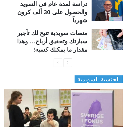
دراسة لمدة عام في السويد
والحصول على 30 ألف كرون
شهرياً
منصات سويدية تتيح لك تأجير
سيارتك وتحقيق أرباح… وهذا
مقدار ما يمكنك كسبه!
ا
ا
ل
ل
الجنسية السويدية
ص
ص
ف
ف
ح
ح
ة
ة
ا
ا
ل
ل
ت
س