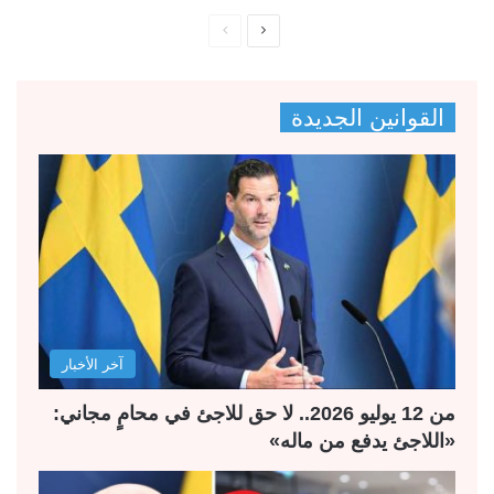
ا
ا
ل
ل
ص
ص
القوانين الجديدة
ف
ف
ح
ح
ة
ة
ا
ا
ل
ل
ت
س
ا
ا
ل
ب
آخر الأخبار
ي
ق
ة
ة
من 12 يوليو 2026.. لا حق للاجئ في محامٍ مجاني:
«اللاجئ يدفع من ماله»