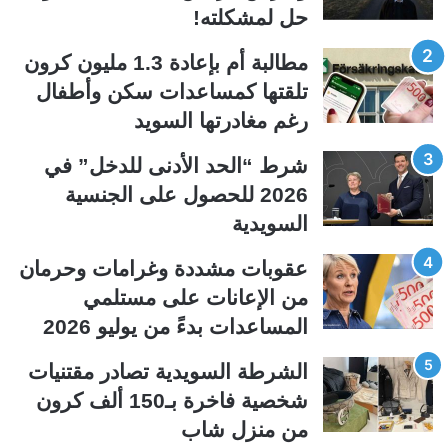
حل لمشكلته!
ا
ا
ل
ل
مطالبة أم بإعادة 1.3 مليون كرون
ت
س
تلقتها كمساعدات سكن وأطفال
ا
ا
رغم مغادرتها السويد
ل
ب
ي
ق
شرط “الحد الأدنى للدخل” في
ة
ة
2026 للحصول على الجنسية
السويدية
عقوبات مشددة وغرامات وحرمان
من الإعانات على مستلمي
المساعدات بدءً من يوليو 2026
الشرطة السويدية تصادر مقتنيات
شخصية فاخرة بـ150 ألف كرون
من منزل شاب