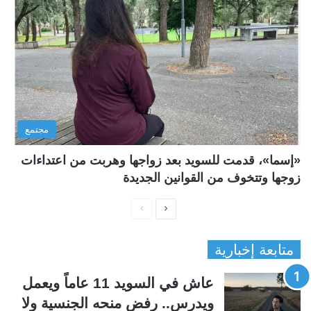
مجتمع
«إسما»، قدمت للسويد بعد زواجها وهربت من اعتداءات
زوجها وتتخوف من القوانين الجديدة
ا
ا
ل
ل
متابعة إخبارية
ص
ص
ف
ف
عاش في السويد 11 عاماً ويعمل
ح
ح
ويدرس.. رفض منحه الجنسية ولا
ة
ة