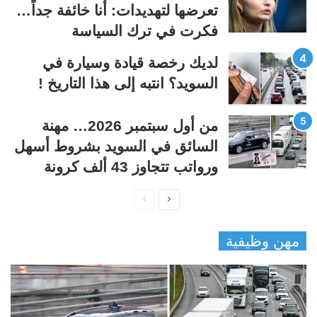
ة
ة
تعرضها لتهديدات: أنا خائفة جداً…
فكرت في ترك السياسة
لديك رخصة قيادة وسيارة في
السويد؟ انتبه إلى هذا التاريخ !
من أول سبتمبر 2026… مهنة
السائق في السويد بشروط أسهل
ورواتب تتجاوز 43 ألف كرونة
ا
ا
ل
ل
مهن وظيفية
ص
ص
ف
ف
ح
ح
ة
ة