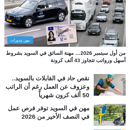
ا
ا
ل
ل
ت
س
ا
ا
ل
ب
مهن ودورات
ي
ق
ة
ة
من أول سبتمبر 2026… مهنة السائق في السويد بشروط
أسهل ورواتب تتجاوز 43 ألف كرونة
نقص حاد في القابلات بالسويد..
وعزوف عن العمل رغم أن الراتب
50 ألف كرون شهرياً
مهن في السويد توفر فرص عمل
في النصف الأخير من 2026