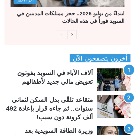
آخر الأخبار
ابتداءً من يوليو 2026.. حجز ممتلكات المدينين في
السويد فوراً في هذه الحالات
ا
ا
ل
ل
ص
ص
أخرون يتصفحون الآن
ف
ف
ح
ح
آلاف الآباء في السويد يفوتون
ة
ة
تعويض مالي جديد لأطفالهم
ا
ا
ل
ل
متقاعد تلقّى بدل السكن لثماني
ت
س
سنوات.. ثم جاءه قرار بإعادة 492
ا
ا
ألف كرونة دون سبب!
ل
ب
ي
ق
وزيرة الطاقة السويدية بعد