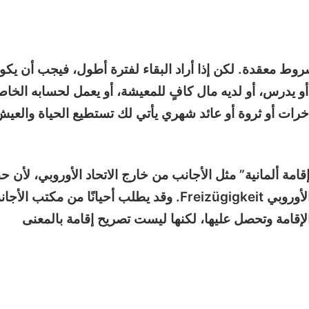
ا دون شروط معقدة. لكن إذا أراد البقاء لفترة أطول، فيجب أن يكو
 أو يدرس، أو لديه مال كافٍ للمعيشة، أو يعمل لحسابه الخا
ات أو ثروة أو عائد شهري يأتي لك تستطيع الحياة والعيش
مة ألمانية” مثل الأجانب من خارج الاتحاد الأوروبي، لأن ح
في الإقامة يأتي من قانون حرية الحركة داخل الاتحاد الأوروبي Freizügigkeit. وقد يطلب أحيانًا من مكتب ا
تبطة بحق الإقامة وتحصل عليها، لكنها ليست تصريح إقامة بالمعنى