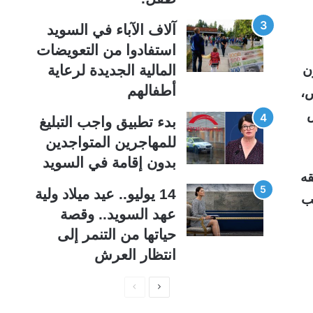
آلاف الآباء في السويد
استفادوا من التعويضات
ن
المالية الجديدة لرعاية
أطفالهم
ص،
بدء تطبيق واجب التبليغ
للمهاجرين المتواجدين
بدون إقامة في السويد
قه
14 يوليو.. عيد ميلاد ولية
لأجانب
عهد السويد.. وقصة
حياتها من التنمر إلى
انتظار العرش
ا
ا
ل
ل