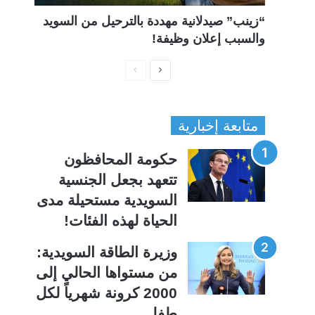
“زينب” صيدلانية مهددة بالترحيل من السويد
والسبب إعلان وظيفة!
ا
ا
ل
ل
ص
ص
متابعة إخبارية
ف
ف
ح
ح
حكومة المحافظون
ة
ة
تتعهد بجعل الجنسية
ا
ا
السويدية مستحيلة مدى
ل
ل
الحياة لهذه الفئات!
ت
س
ا
ا
وزيرة الطاقة السويدية:
ل
ب
من مستواها الحالي إلى
ي
ق
2000 كرونة شهرياً لكل
ة
ة
طفل.