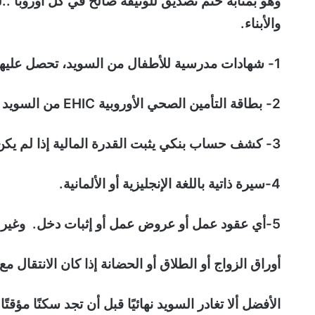
وهو بمثابة ختم تصديق للوثيقة صالح في كل أوروبا ..ل
والأبناء.
1- شهادات مدرسية للأطفال من السويد، تحصل عليها من المدرسة أو البلدية.
2- بطاقة التأمين الصحي الأوروبية EHIC من السويد للفترة الانتقالية فقط، وليست بديلًا دائمًا عن التأمين الألماني.
3- كشف حساب بنكي يثبت القدرة المالية إذا لم يكن لديك عمل.
4-سيرة ذاتية باللغة الإنجليزية أو الألمانية.
5-أي عقود عمل أو عروض عمل أو إثبات دخل. وغير ضروري إن كنت سوف تعتمد على نفسك في الإعالة
أوراق الزواج أو الطلاق أو الحضانة إذا كان الانتقال مع
الأفضل ألا تغادر السويد نهائيًا قبل أن تجد سكنًا مؤقتً