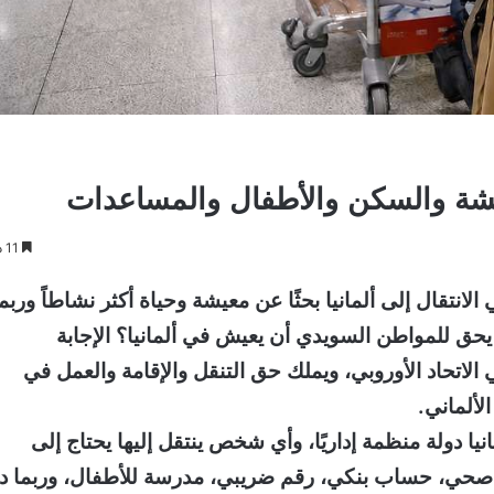
معيشة والسكن والأطفال والمساعدات
11 دقائق
انتقال إلى ألمانيا بحثًا عن معيشة وحياة أكثر نشاطاً وربما
حق للمواطن السويدي أن يعيش في ألمانيا؟ الإجابة
لاتحاد الأوروبي، ويملك حق التنقل والإقامة والعمل في
لألماني.
انيا دولة منظمة إداريًا، وأي شخص ينتقل إليها يحتاج إلى
حي، حساب بنكي، رقم ضريبي، مدرسة للأطفال، وربما د