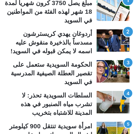
مبلغ يصل 3750 كرون شهرياً لمدة
ة
ة
18 شهر لهذه الفئة من المواطنين
ا
ا
في السويد
ل
ل
ت
س
أردوغان يهدي كريسترشون
ا
ا
مسدساً بالذخيرة منقوش عليه
ل
ب
اسمه لا يمكن قبوله في السويد!
ي
ق
الحكومة السويدية ستعمل على
ة
ة
تقصير العطلة الصيفية المدرسیة
في السويد
السلطات السويدية تحذر: لا
تشرب مياه الصنبور في هذه
المدينة للاشتباه بتخريب
امرأة سويدية تنتقل 900 كيلومتر