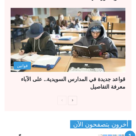
قوانين
قواعد جديدة في المدارس السويدية.. على الآباء
معرفة التفاصيل
ا
ا
ل
ل
ص
ص
أخرون يتصفحون الآن
ف
ف
ح
ح