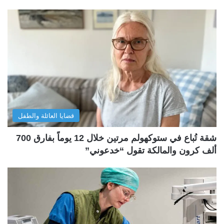
قضايا العائلة والطفل
شقة تُباع في ستوكهولم مرتين خلال 12 يوماً بفارق 700
ألف كرون والمالكة تقول “خدعوني”