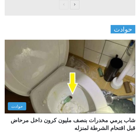
ا
ا
ل
ل
ص
ص
حوادت
ف
ف
ح
ح
ة
ة
ا
ا
ل
ل
ت
س
ا
ا
ل
ب
ي
ق
حوادث
ة
ة
شاب يرمي مخدرات بنصف مليون كرون داخل مرحاض
قبل اقتحام الشرطة لمنزله