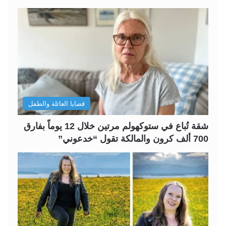
ح
ح
ة
ة
ا
ا
ل
ل
ت
س
ا
ا
ل
ب
قضايا العائلة والطفل
ي
ق
ة
ة
شقة تُباع في ستوكهولم مرتين خلال 12 يوماً بفارق
700 ألف كرون والمالكة تقول “خدعوني”