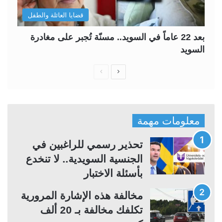
قضايا العائلة والطفل
بعد 22 عاماً في السويد.. مسنّة تُجبر على مغادرة
السويد
ا
ا
ل
ل
ص
ص
ف
ف
معلومات مهمة
ح
ح
ة
ة
تحذير رسمي للراغبين في
ا
ا
الجنسية السويدية.. لا تنخدع
ل
ل
بأسئلة الاختبار
ت
س
مخالفة هذه الإشارة المرورية
ا
ا
تكلفك مخالفة بـ 20 ألف
ل
ب