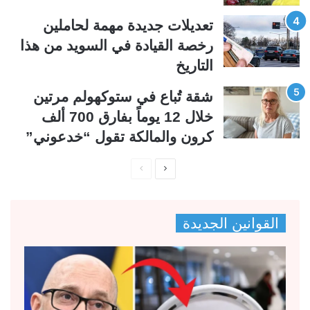
تعديلات جديدة مهمة لحاملين
رخصة القيادة في السويد من هذا
التاريخ
شقة تُباع في ستوكهولم مرتين
خلال 12 يوماً بفارق 700 ألف
كرون والمالكة تقول “خدعوني”
ا
ا
ل
ل
ص
ص
القوانين الجديدة
ف
ف
ح
ح
ة
ة
ا
ا
ل
ل