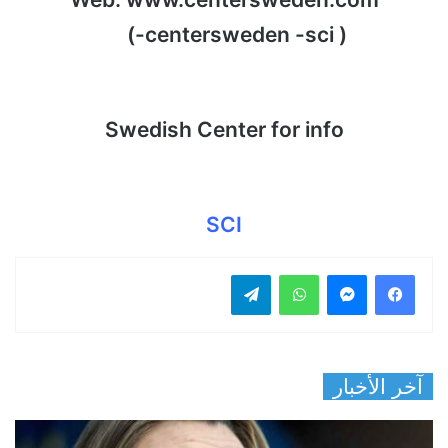
( centersweden -sci-)
Swedish Center for info
SCI
فيسبوك
ماسنجر
واتساب
تيلقرام
آخر الأخبار