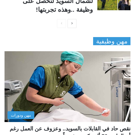
لشمال السويد لتحصل على
وظيفة ..وهذه تجربتها!
ا
ا
ل
ل
مهن وظيفية
ص
ص
ف
ف
ح
ح
ة
ة
ا
ا
ل
ل
ت
س
ا
ا
ل
ب
مهن ودورات
ي
ق
ة
ة
نقص حاد في القابلات بالسويد.. وعزوف عن العمل رغم