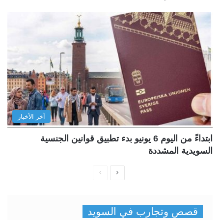
آخر الأخبار
ابتداءً من اليوم 6 يونيو بدء تطبيق قوانين الجنسية
السويدية المشددة
ا
ا
ل
ل
ص
ص
قصص وتجارب في السويد
ف
ف