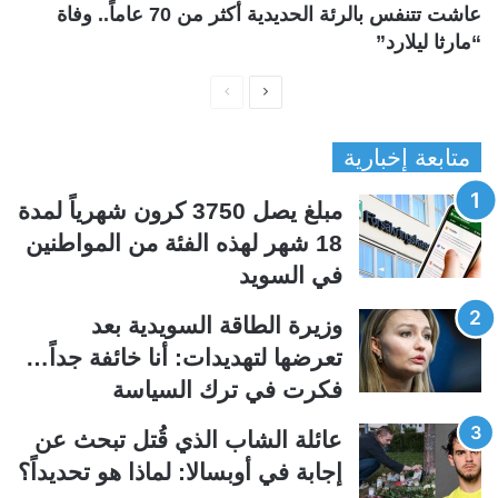
عاشت تتنفس بالرئة الحديدية أكثر من 70 عاماً.. وفاة
“مارثا ليلارد”
ا
ا
ل
ل
متابعة إخبارية
ص
ص
ف
ف
مبلغ يصل 3750 كرون شهرياً لمدة
ح
ح
18 شهر لهذه الفئة من المواطنين
ة
ة
في السويد
ا
ا
ل
ل
وزيرة الطاقة السويدية بعد
ت
س
تعرضها لتهديدات: أنا خائفة جداً…
ا
ا
فكرت في ترك السياسة
ل
ب
ي
ق
عائلة الشاب الذي قُتل تبحث عن
ة
ة
إجابة في أوبسالا: لماذا هو تحديداً؟