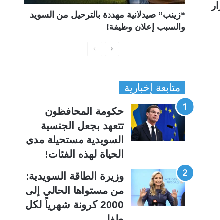
ار
“زينب” صيدلانية مهددة بالترحيل من السويد
والسبب إعلان وظيفة!
ا
ا
ل
ل
ص
ص
متابعة إخبارية
ف
ف
ح
ح
حكومة المحافظون
ة
ة
تتعهد بجعل الجنسية
ا
ا
السويدية مستحيلة مدى
ل
ل
الحياة لهذه الفئات!
ت
س
ا
ا
وزيرة الطاقة السويدية:
ل
ب
من مستواها الحالي إلى
ي
ق
2000 كرونة شهرياً لكل
ة
ة
طفل.