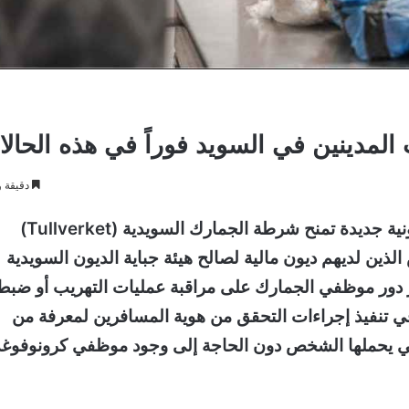
دقيقة و
اعتباراً من شهر يوليو الجاري، بدأ العمل بتعديلات قانونية جديدة تمنح شرطة الجمارك السويدية (Tullverket)
ين لديهم ديون مالية لصالح هيئة جباية الديون السويدية
 لن يقتصر دور موظفي الجمارك على مراقبة عمليات التهريب أو ضبط
في تنفيذ إجراءات التحقق من هوية المسافرين لمعرفة من
لتي يحملها الشخص دون الحاجة إلى وجود موظفي كرونوفوغ