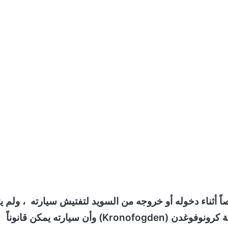
اً أثناء دخوله أو خروجه من السويد لتفتيش سيارته ، ولم ي
العثور على أي مخالفة، ثم تبين أن الشخص مُدين لهيئة كرونوفوغدن (Kronofogden) وأن سيارته يمكن قانوناً