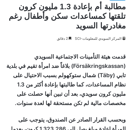
مطالبة أم بإعادة 1.3 مليون كرون
تلقتها كمساعدات سكن وأطفال رغم
مغادرتها السويد
المركز السويدي للمعلومات-SCI
2 دقائق
قدمت هيئة التأمينات الاجتماعية السويدي
(Försäkringskassan) بلاغاً ضد امرأة تقيم في بلدية
تابي (Täby) شمال ستوكهولم بسبب الاحتيال على
نظام المساعدات، كما طالبتها بإعادة أكثر من 1.3
مليون كرون سويدي، بعد أن تبين أنها حصلت على
مخصصات مالية لم تكن مستحقة لها لعدة سنوات.
وبحسب القرار الصادر عن الصندوق، يتوجب على
المرأة إعادة مبلغ يصل إلى 1,323,286 كرون، بعدما