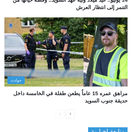
التنمر إلى انتظار العرش
حوادث
مراهق عمره 15 عاماُ يطعن طفلة في الخامسة داخل
حديقة جنوب السويد
ا
ا
ل
ل
متابعة إخبارية
ص
ص