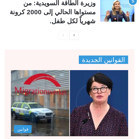
وزيرة الطاقة السويدية: من
مستواها الحالي إلى 2000 كرونة
شهرياً لكل طفل.
ا
ا
ل
ل
ص
ص
القوانين الجديدة
ف
ف
ح
ح
ة
ة
ا
ا
ل
ل
ت
س
ا
ا
ل
ب
قوانين
ي
ق