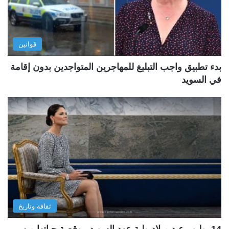
قوانين
بدء تطبيق واجب التبليغ للمهاجرين المتواجدين بدون إقامة
في السويد
ثقافة وتاريخ
14 يوليو.. عيد ميلاد ولية عهد السويد.. وقصة حياتها من