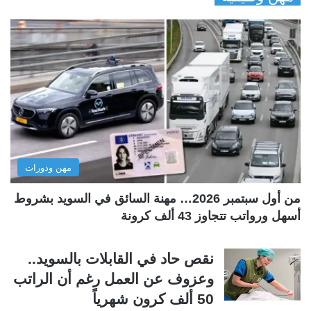
ف
ف
ح
ح
ة
ة
ا
ا
ل
ل
ت
س
ا
ا
ل
ب
مهن ودورات
ي
ق
ة
ة
من أول سبتمبر 2026… مهنة السائق في السويد بشروط
أسهل ورواتب تتجاوز 43 ألف كرونة
نقص حاد في القابلات بالسويد..
وعزوف عن العمل رغم أن الراتب
50 ألف كرون شهرياً