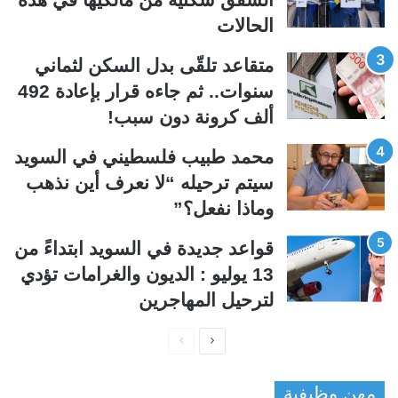
ا
ا
الحالات
ل
ب
ي
ق
متقاعد تلقّى بدل السكن لثماني
ة
ة
سنوات.. ثم جاءه قرار بإعادة 492
ألف كرونة دون سبب!
محمد طبيب فلسطيني في السويد
سيتم ترحيله “لا نعرف أين نذهب
وماذا نفعل؟”
قواعد جديدة في السويد ابتداءً من
13 يوليو : الديون والغرامات تؤدي
لترحيل المهاجرين
ا
ا
ل
ل
مهن وظيفية
ص
ص