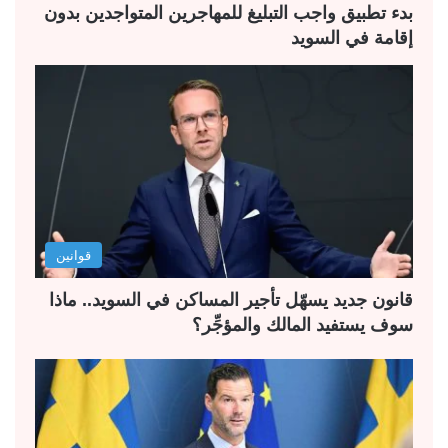
ة
ة
بدء تطبيق واجب التبليغ للمهاجرين المتواجدين بدون
إقامة في السويد
قوانين
قانون جديد يسهّل تأجير المساكن في السويد.. ماذا
سوف يستفيد المالك والمؤجِّر؟