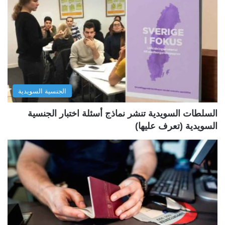
ة
ة
ا
ا
ل
ل
ت
س
ا
ا
ل
ب
الجنسية السويدية
ي
ق
ة
ة
السلطات السويدية تنشر نماذج أسئلة اختبار الجنسية
السويدية (تعرف عليها)