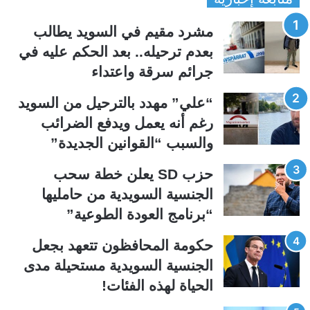
ف
ف
مشرد مقيم في السويد يطالب
ح
ح
بعدم ترحيله.. بعد الحكم عليه في
ة
ة
جرائم سرقة واعتداء
ا
ا
ل
ل
“علي” مهدد بالترحيل من السويد
ت
س
رغم أنه يعمل ويدفع الضرائب
ا
ا
والسبب “القوانين الجديدة”
ل
ب
ي
ق
حزب SD يعلن خطة سحب
ة
ة
الجنسية السويدية من حامليها
“برنامج العودة الطوعية”
حكومة المحافظون تتعهد بجعل
الجنسية السويدية مستحيلة مدى
الحياة لهذه الفئات!