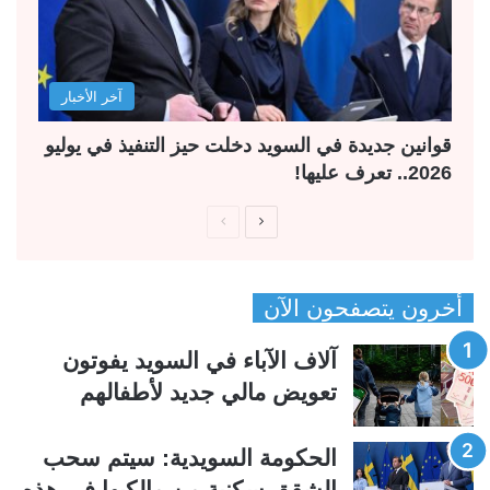
آخر الأخبار
قوانين جديدة في السويد دخلت حيز التنفيذ في يوليو
2026.. تعرف عليها!
ا
ا
ل
ل
ص
ص
أخرون يتصفحون الآن
ف
ف
ح
ح
آلاف الآباء في السويد يفوتون
ة
ة
تعويض مالي جديد لأطفالهم
ا
ا
ل
ل
الحكومة السويدية: سيتم سحب
ت
س
الشقق سكنية من مالكيها في هذه