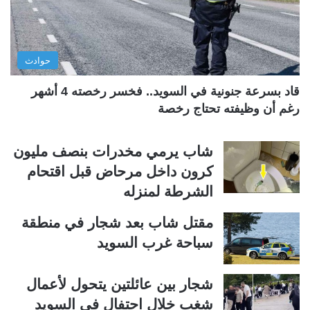
ا
ا
ل
ب
ي
ق
حوادث
ة
ة
قاد بسرعة جنونية في السويد.. فخسر رخصته 4 أشهر
رغم أن وظيفته تحتاج رخصة
شاب يرمي مخدرات بنصف مليون
كرون داخل مرحاض قبل اقتحام
الشرطة لمنزله
مقتل شاب بعد شجار في منطقة
سباحة غرب السويد
شجار بين عائلتين يتحول لأعمال
شغب خلال احتفال في السويد