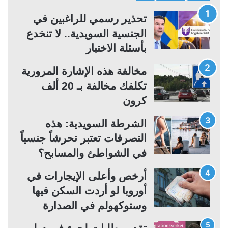
ح
ح
ة
ة
تحذير رسمي للراغبين في
ا
ا
الجنسية السويدية.. لا تنخدع
ل
ل
بأسئلة الاختبار
ت
س
مخالفة هذه الإشارة المرورية
ا
ا
تكلفك مخالفة بـ 20 ألف
ل
ب
كرون
ي
ق
ة
ة
الشرطة السويدية: هذه
التصرفات تعتبر تحرشاً جنسياً
في الشواطئ والمسابح؟
أرخص وأعلى الإيجارات في
أوروبا لو أردت السكن فيها
وستوكهولم في الصدارة