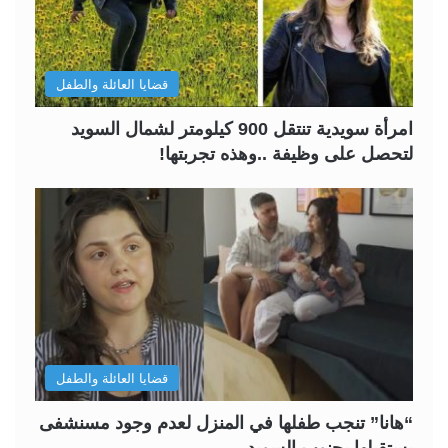
قضايا العائلة والطفل
امرأة سويدية تنتقل 900 كيلومتر لشمال السويد
لتحصل على وظيفة ..وهذه تجربتها!
قضايا العائلة والطفل
“هانا” تنجب طفلها في المنزل لعدم وجود مسنشفى