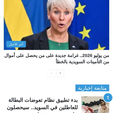
آخر الأخبار
من يوليو 2026.. غرامة جديدة على من يحصل على أموال
من التأمينات السويدية بالخطأ
ا
ا
ل
ل
متابعة إخبارية
ص
ص
ف
ف
بدء تطبيق نظام تعوضات البطالة
ح
ح
للعاطلين في السويد.. سيحصلون
ة
ة