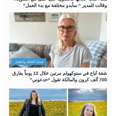
وقالت للمدير “ سأبدو مختلفة مع بدء العمل”
قضايا العائلة والطفل
شقة تُباع في ستوكهولم مرتين خلال 12 يوماً بفارق
700 ألف كرون والمالكة تقول “خدعوني”