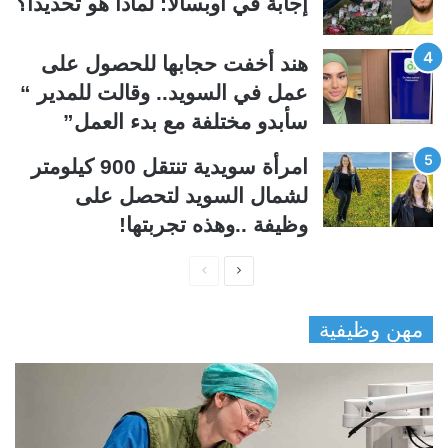
إجابة في أوبسالا: لماذا هو تحديداً؟
هند أخفت حجابها للحصول على
عمل في السويد.. وقالت للمدير “
سأبدو مختلفة مع بدء العمل”
امرأة سويدية تنتقل 900 كيلومتر
لشمال السويد لتحصل على
وظيفة ..وهذه تجربتها!
ا
ا
ل
ل
مهن وظيفية
ص
ص
ف
ف
ح
ح
ة
ة
ا
ا