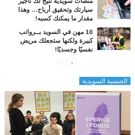
منصات سويدية تتيح لك تأجير
سيارتك وتحقيق أرباح… وهذا
مقدار ما يمكنك كسبه!
10 مهن في السويد بــرواتب
كبيرة ولكنها ستجعلك مريض
نفسيًا وجسديًا!
ا
ا
ل
ل
الجنسية السويدية
ص
ص
ف
ف
ح
ح
ة
ة
ا
ا
ل
ل
ت
س