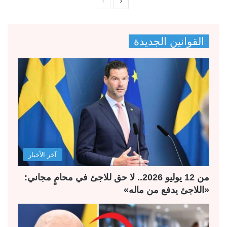
ا
ا
ل
ل
ص
ص
القوانين الجديدة
ف
ف
ح
ح
ة
ة
ا
ا
ل
ل
ت
س
ا
ا
ل
ب
آخر الأخبار
ي
ق
ة
ة
من 12 يوليو 2026.. لا حق للاجئ في محامٍ مجاني:
«اللاجئ يدفع من ماله»