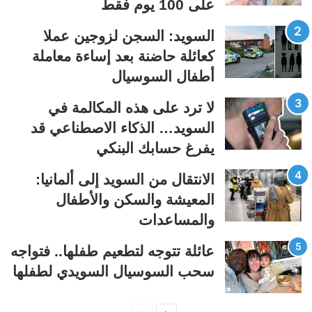
على 100 يوم فقط
ا
ا
ل
ل
السويد: السجن لزوجين عملا
ت
س
كعائلة حاضنة بعد إساءة معاملة
ا
ا
أطفال السوسيال
ل
ب
ي
ق
لا ترد على هذه المكالمة في
ة
ة
السويد… الذكاء الاصطناعي قد
يفرغ حسابك البنكي
الانتقال من السويد إلى ألمانيا:
المعيشة والسكن والأطفال
والمساعدات
عائلة تتوجه لتطعيم طفلها.. فتواجه
سحب السوسيال السويدي لطفلها