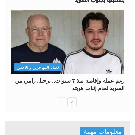
يستقبلها بجنوب السويد
قضايا المهاجرين واللاجئين
رغم عمله وإقامته منذ 7 سنوات.. ترحيل رامي من
السويد لعدم إثبات هويته
ا
ا
ل
ل
ص
ص
ف
ف
معلومات مهمة