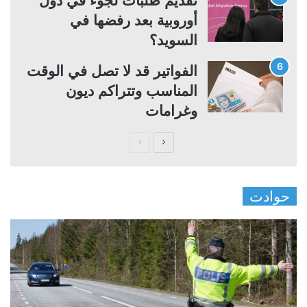
تقديم طلبات لجوء في دول
أوروبية بعد رفضها في
السويد؟
الفواتير قد لا تصل في الوقت
المناسب وتتراكم ديون
وغرامات
ا
ا
ل
ل
ص
ص
حوادت
ف
ف
ح
ح
ة
ة
ا
ا
ل
ل
ت
س