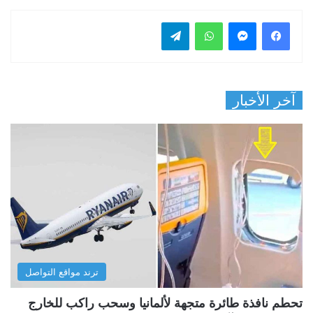
فيسبوك
ماسنجر
واتساب
تيلقرام
آخر الأخبار
ترند مواقع التواصل
تحطم نافذة طائرة متجهة لألمانيا وسحب راكب للخارج