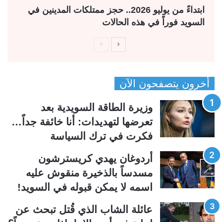
ابتداءً من يوليو 2026.. حجز ممتلكات المدينين في
السويد فوراً في هذه الحالات
ا
ا
ل
ل
ص
ص
أخرون يتصفحون الآن
ف
ف
ح
ح
وزيرة الطاقة السويدية بعد
ة
ة
تعرضها لتهديدات: أنا خائفة جداً…
ا
ا
فكرت في ترك السياسة
ل
ل
ت
س
أردوغان يهدي كريسترشون
ا
ا
مسدساً بالذخيرة منقوش عليه
ل
ب
اسمه لا يمكن قبوله في السويد!
ي
ق
عائلة الشاب الذي قُتل تبحث عن
ة
ة