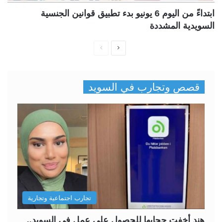
ابتداءً من اليوم 6 يونيو بدء تطبيق قوانين الجنسية
السويدية المشددة
ا
ا
ل
ل
ص
ص
قصص وتجارب في السويد
ف
ف
ح
ح
ة
ة
ا
ا
ل
ل
ت
س
ا
ا
ل
ب
تجارب اجتماعية وتجارية
ي
ق
ة
ة
هند أخفت حجابها للحصول على عمل في السويد..