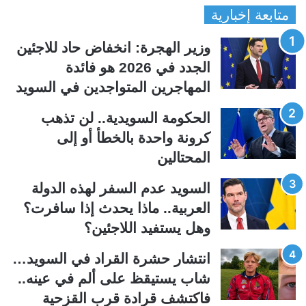
متابعة إخبارية
ص
ص
ف
ف
وزير الهجرة: انخفاض حاد للاجئين
ح
ح
الجدد في 2026 هو فائدة
ة
ة
المهاجرين المتواجدين في السويد
ا
ا
ل
ل
الحكومة السويدية.. لن تذهب
ت
س
كرونة واحدة بالخطأ أو إلى
ا
ا
المحتالين
ل
ب
ي
ق
السويد عدم السفر لهذه الدولة
ة
ة
العربية.. ماذا يحدث إذا سافرت؟
وهل يستفيد اللاجئين؟
انتشار حشرة القراد في السويد…
شاب يستيقظ على ألم في عينه..
فاكتشف قرادة قرب القزحية