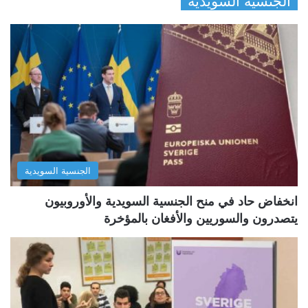
الجنسية السويدية
ف
ف
ح
ح
ة
ة
ا
ا
ل
ل
ت
س
ا
ا
ل
ب
الجنسية السويدية
ي
ق
ة
ة
انخفاض حاد في منح الجنسية السويدية والأوروبيون
يتصدرون والسوريين والأفغان بالمؤخرة