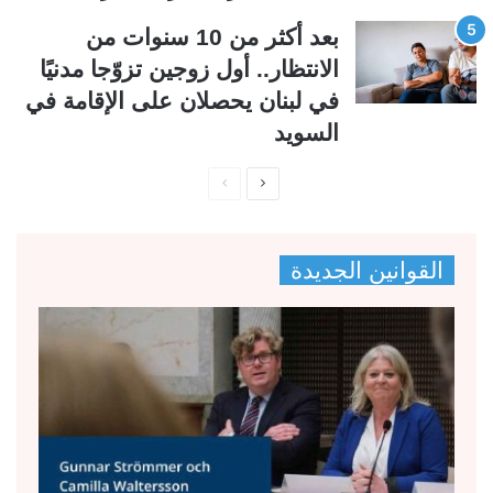
بعد أكثر من 10 سنوات من
الانتظار.. أول زوجين تزوّجا مدنيًا
في لبنان يحصلان على الإقامة في
السويد
ا
ا
ل
ل
ص
ص
القوانين الجديدة
ف
ف
ح
ح
ة
ة
ا
ا
ل
ل
ت
س
ا
ا
ل
ب