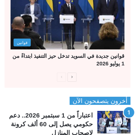
قوانين
قوانين جديدة في السويد تدخل حيز التنفيذ ابتداءً من
1 يوليو 2026
ا
ا
ل
ل
ص
ص
أخرون يتصفحون الآن
ف
ف
ح
ح
اعتباراً من 1 سبتمبر 2026.. دعم
ة
ة
حكومي يصل إلى 60 ألف كرونة
ا
ا
لاصحاب المنازل