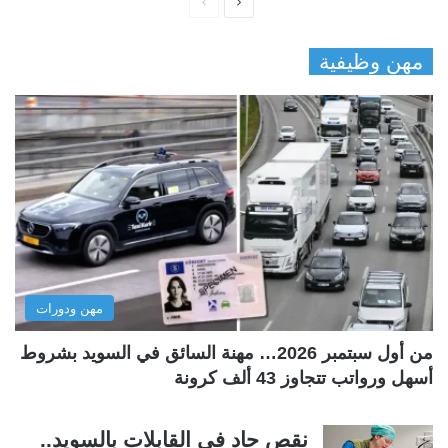
ا
ا
ل
ل
مهن وظيفية
ص
ص
ف
ف
ح
ح
ة
ة
ا
ا
ل
ل
ت
س
ا
ا
ل
ب
مهن ودورات
ي
ق
ة
ة
من أول سبتمبر 2026… مهنة السائق في السويد بشروط
أسهل ورواتب تتجاوز 43 ألف كرونة
نقص حاد في القابلات بالسويد..