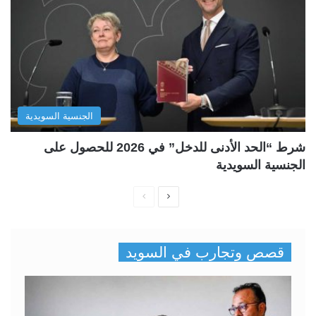
الجنسية السويدية
شرط “الحد الأدنى للدخل” في 2026 للحصول على
الجنسية السويدية
ا
ا
ل
ل
ص
ص
قصص وتجارب في السويد
ف
ف
ح
ح
ة
ة
ا
ا