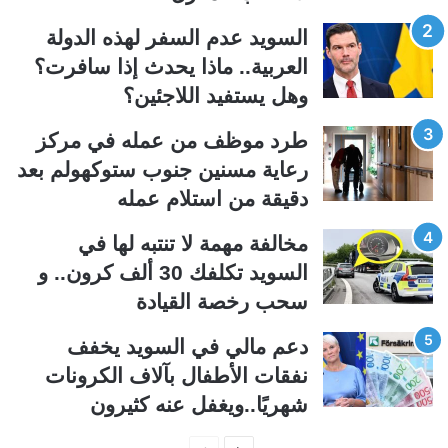
ل
ل
ت
س
السويد عدم السفر لهذه الدولة
ا
ا
العربية.. ماذا يحدث إذا سافرت؟
ل
ب
وهل يستفيد اللاجئين؟
ي
ق
طرد موظف من عمله في مركز
ة
ة
رعاية مسنين جنوب ستوكهولم بعد
دقيقة من استلام عمله
مخالفة مهمة لا تنتبه لها في
السويد تكلفك 30 ألف كرون.. و
سحب رخصة القيادة
دعم مالي في السويد يخفف
نفقات الأطفال بآلاف الكرونات
شهريًا..ويغفل عنه كثيرون