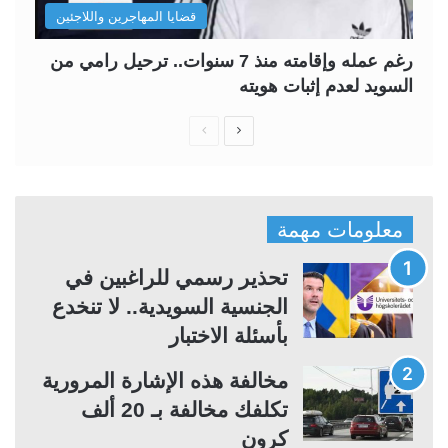
قضايا المهاجرين واللاجئين
رغم عمله وإقامته منذ 7 سنوات.. ترحيل رامي من
السويد لعدم إثبات هويته
ا
ا
ل
ل
ص
ص
ف
ف
معلومات مهمة
ح
ح
ة
ة
تحذير رسمي للراغبين في
ا
ا
الجنسية السويدية.. لا تنخدع
ل
ل
بأسئلة الاختبار
ت
س
مخالفة هذه الإشارة المرورية
ا
ا
تكلفك مخالفة بـ 20 ألف
ل
ب
كرون
ي
ق