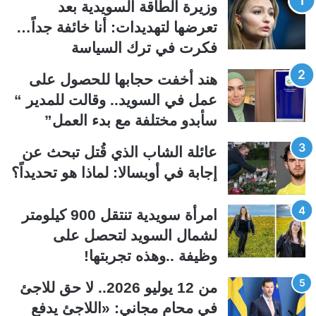
وزيرة الطاقة السويدية بعد
ة
ة
تعرضها لتهديدات: أنا خائفة جداً…
ا
ا
فكرت في ترك السياسة
ل
ل
ت
س
هند أخفت حجابها للحصول على
ا
ا
عمل في السويد.. وقالت للمدير “
ل
ب
سأبدو مختلفة مع بدء العمل”
ي
ق
عائلة الشاب الذي قُتل تبحث عن
ة
ة
إجابة في أوبسالا: لماذا هو تحديداً؟
امرأة سويدية تنتقل 900 كيلومتر
لشمال السويد لتحصل على
وظيفة ..وهذه تجربتها!
من 12 يوليو 2026.. لا حق للاجئ
في محامٍ مجاني: «اللاجئ يدفع