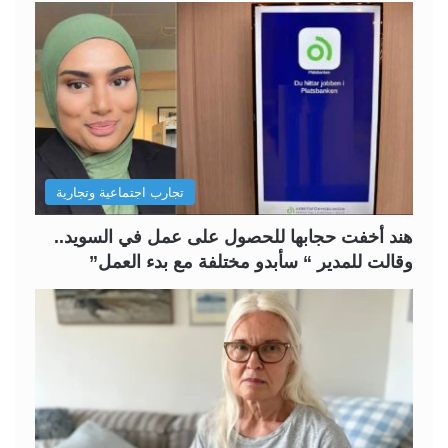
ح
ح
ة
ة
ا
ا
ل
ل
ت
س
ا
ا
ل
ب
تجارب اجتماعية وتجارية
ي
ق
ة
ة
هند أخفت حجابها للحصول على عمل في السويد..
وقالت للمدير “ سأبدو مختلفة مع بدء العمل”