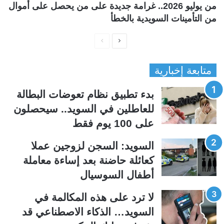
من يوليو 2026.. غرامة جديدة على من يحصل على أموال
من التأمينات السويدية بالخطأ
ا
ا
ل
ل
متابعة إخبارية
ص
ص
ف
ف
بدء تطبيق نظام تعوضات البطالة
ح
ح
للعاطلين في السويد.. سيحصلون
ة
ة
على 100 يوم فقط
ا
ا
ل
ل
السويد: السجن لزوجين عملا
ت
س
كعائلة حاضنة بعد إساءة معاملة
ا
ا
أطفال السوسيال
ل
ب
ي
ق
لا ترد على هذه المكالمة في
ة
ة
السويد… الذكاء الاصطناعي قد