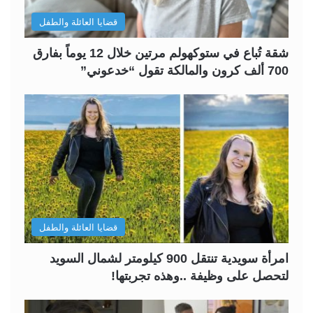
قضايا العائلة والطفل
شقة تُباع في ستوكهولم مرتين خلال 12 يوماً بفارق
700 ألف كرون والمالكة تقول “خدعوني”
قضايا العائلة والطفل
امرأة سويدية تنتقل 900 كيلومتر لشمال السويد
لتحصل على وظيفة ..وهذه تجربتها!