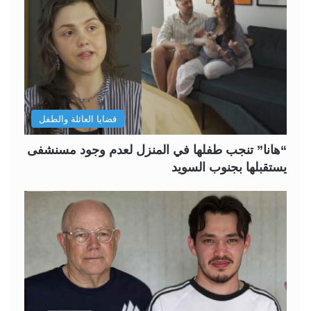
قضايا العائلة والطفل
“هانا” تنجب طفلها في المنزل لعدم وجود مسنشفى
يستقبلها بجنوب السويد