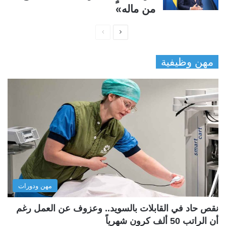
من ماله»
ا
ا
ل
ل
مهن وظيفية
ص
ص
ف
ف
ح
ح
ة
ة
ا
ا
ل
ل
ت
س
ا
ا
ل
ب
مهن ودورات
ي
ق
ة
ة
نقص حاد في القابلات بالسويد.. وعزوف عن العمل رغم
أن الراتب 50 ألف كرون شهرياً