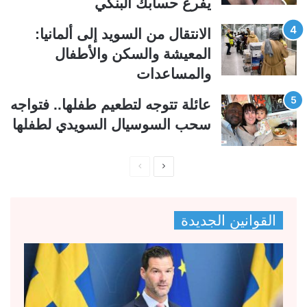
يفرغ حسابك البنكي
الانتقال من السويد إلى ألمانيا:
المعيشة والسكن والأطفال
والمساعدات
عائلة تتوجه لتطعيم طفلها.. فتواجه
سحب السوسيال السويدي لطفلها
ا
ا
ل
ل
ص
ص
القوانين الجديدة
ف
ف
ح
ح
ة
ة
ا
ا
ل
ل