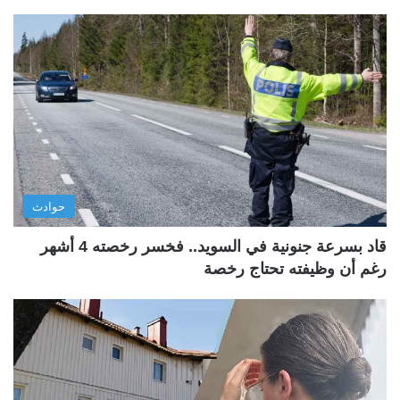
حوادث
قاد بسرعة جنونية في السويد.. فخسر رخصته 4 أشهر
رغم أن وظيفته تحتاج رخصة