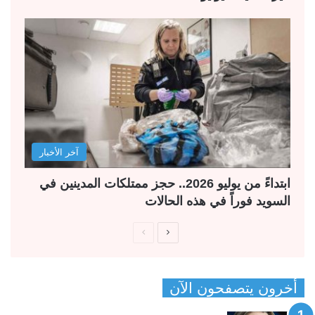
آخر الأخبار
ابتداءً من يوليو 2026.. حجز ممتلكات المدينين في
السويد فوراً في هذه الحالات
ا
ا
ل
ل
ص
ص
أخرون يتصفحون الآن
ف
ف
ح
ح