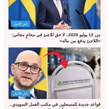
ت
س
ا
ا
ل
ب
آخر الأخبار
ي
ق
ة
ة
من 12 يوليو 2026.. لا حق للاجئ في محامٍ مجاني:
«اللاجئ يدفع من ماله»
آخر الأخبار
قواعد جديدة للمسجلين في مكتب العمل السويدي..