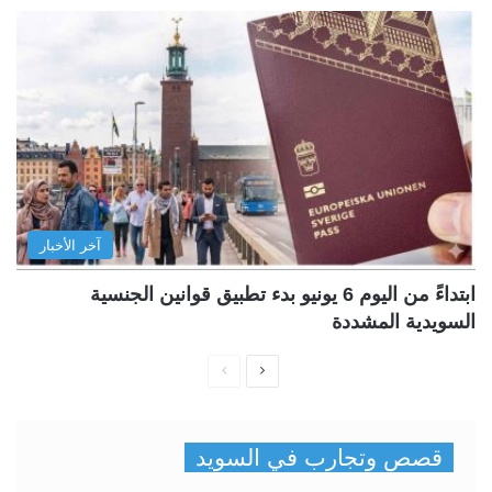
آخر الأخبار
ابتداءً من اليوم 6 يونيو بدء تطبيق قوانين الجنسية
السويدية المشددة
ا
ا
ل
ل
ص
ص
قصص وتجارب في السويد
ف
ف