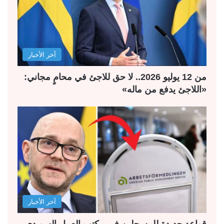
آخر الأخبار
من 12 يوليو 2026.. لا حق للاجئ في محامٍ مجاني:
«اللاجئ يدفع من ماله»
آخر الأخبار
قواعد جديدة للمسجلين في مكتب العمل السويدي..