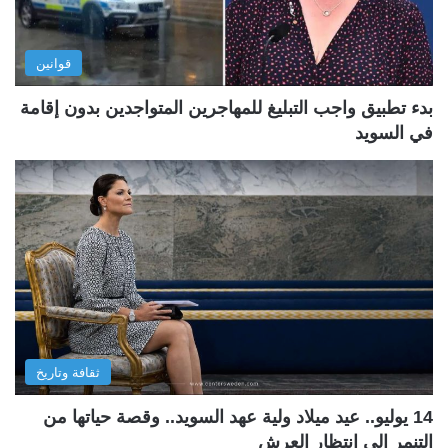
قوانين
بدء تطبيق واجب التبليغ للمهاجرين المتواجدين بدون إقامة
في السويد
ثقافة وتاريخ
14 يوليو.. عيد ميلاد ولية عهد السويد.. وقصة حياتها من
التنمر إلى انتظار العرش