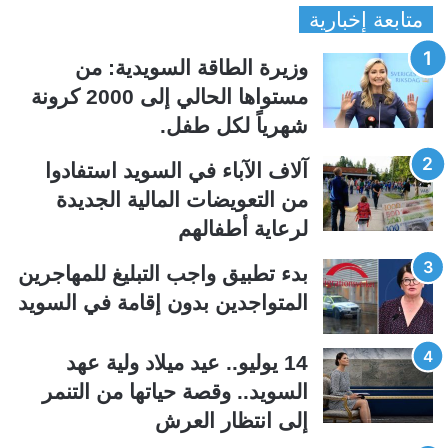
متابعة إخبارية
ص
ص
ف
ف
وزيرة الطاقة السويدية: من
ح
ح
مستواها الحالي إلى 2000 كرونة
ة
ة
شهرياً لكل طفل.
ا
ا
ل
ل
آلاف الآباء في السويد استفادوا
ت
س
من التعويضات المالية الجديدة
ا
ا
لرعاية أطفالهم
ل
ب
ي
ق
بدء تطبيق واجب التبليغ للمهاجرين
ة
ة
المتواجدين بدون إقامة في السويد
14 يوليو.. عيد ميلاد ولية عهد
السويد.. وقصة حياتها من التنمر
إلى انتظار العرش