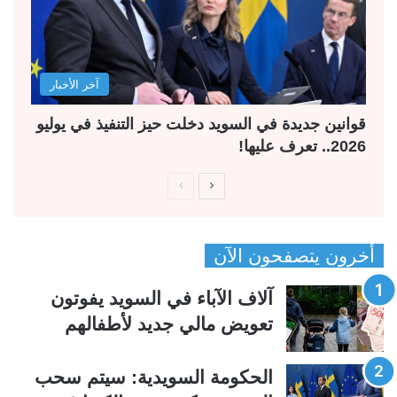
آخر الأخبار
قوانين جديدة في السويد دخلت حيز التنفيذ في يوليو
2026.. تعرف عليها!
ا
ا
ل
ل
ص
ص
أخرون يتصفحون الآن
ف
ف
ح
ح
آلاف الآباء في السويد يفوتون
ة
ة
تعويض مالي جديد لأطفالهم
ا
ا
ل
ل
الحكومة السويدية: سيتم سحب
ت
س