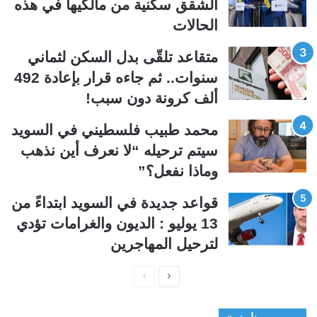
الشقق سكنية من مالكيها في هذه
ا
ا
الحالات
ل
ب
ي
ق
متقاعد تلقّى بدل السكن لثماني
ة
ة
سنوات.. ثم جاءه قرار بإعادة 492
ألف كرونة دون سبب!
محمد طبيب فلسطيني في السويد
سيتم ترحيله “لا نعرف أين نذهب
وماذا نفعل؟”
قواعد جديدة في السويد ابتداءً من
13 يوليو : الديون والغرامات تؤدي
لترحيل المهاجرين
ا
ا
ل
ل
ص
ص