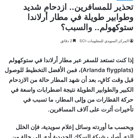
تحذير للمسافرين.. ازدحام شديد
وطوابير طويلة في مطار أرلاندا
ستوكهولم.. والسبب؟
المركز السويدي للمعلومات-SCI
2 دقائق
إذا كنت تستعد للسفر عبر مطار أرلاندا في ستوكهولم
(Arlanda flygplats)، فمن الأفضل التخطيط للوصول
قبل وقت كافٍ، بعد أن شهد المطار حالة من الازدحام
الكبير والطوابير الطويلة نتيجة اضطرابات واسعة في
حركة القطارات من وإلى المطار، ما تسبب في
تأخيرات أثرت على آلاف المسافرين.
وبحسب ما أوردته وسائل إعلام سويدية، فإن الخلل
الذي أصاب شبكة السكك الحديدية أدى إلى حالة من