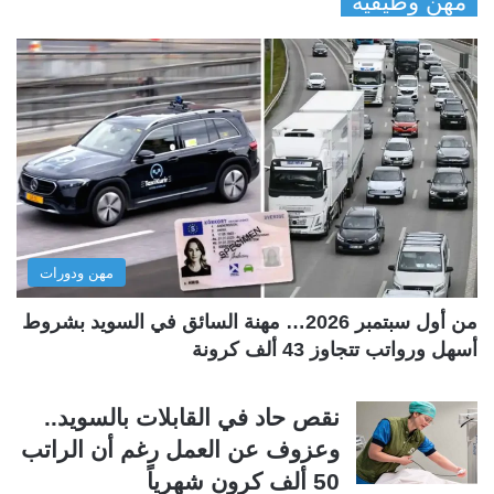
مهن وظيفية
ف
ف
ح
ح
ة
ة
ا
ا
ل
ل
ت
س
ا
ا
ل
ب
مهن ودورات
ي
ق
ة
ة
من أول سبتمبر 2026… مهنة السائق في السويد بشروط
أسهل ورواتب تتجاوز 43 ألف كرونة
نقص حاد في القابلات بالسويد..
وعزوف عن العمل رغم أن الراتب
50 ألف كرون شهرياً