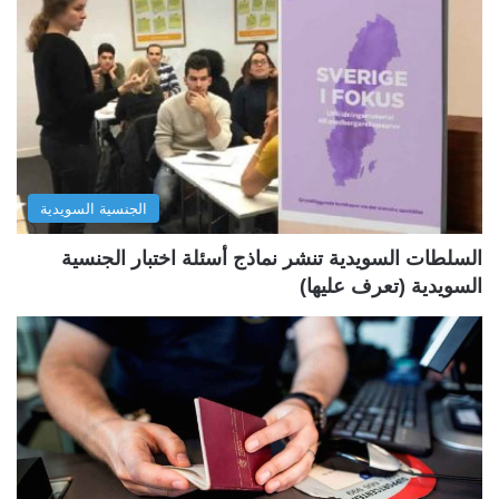
ة
ة
ا
ا
ل
ل
ت
س
ا
ا
ل
ب
الجنسية السويدية
ي
ق
ة
ة
السلطات السويدية تنشر نماذج أسئلة اختبار الجنسية
السويدية (تعرف عليها)