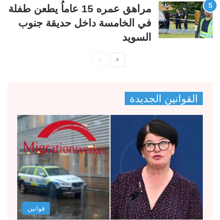
مراهق عمره 15 عاماُ يطعن طفلة
في الخامسة داخل حديقة جنوب
السويد
ا
ا
ل
ل
ص
ص
القوانين الجديدة
ف
ف
ح
ح
ة
ة
ا
ا
ل
ل
ت
س
ا
ا
ل
ب
قوانين
ي
ق