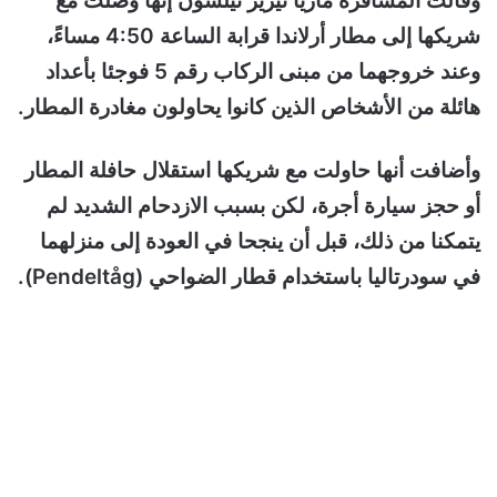
وقالت المسافرة ماريا تيريز نيلسون إنها وصلت مع
شريكها إلى مطار أرلاندا قرابة الساعة 4:50 مساءً،
وعند خروجهما من مبنى الركاب رقم 5 فوجئا بأعداد
هائلة من الأشخاص الذين كانوا يحاولون مغادرة المطار.
وأضافت أنها حاولت مع شريكها استقلال حافلة المطار
أو حجز سيارة أجرة، لكن بسبب الازدحام الشديد لم
يتمكنا من ذلك، قبل أن ينجحا في العودة إلى منزلهما
في سودرتاليا باستخدام قطار الضواحي (Pendeltåg).