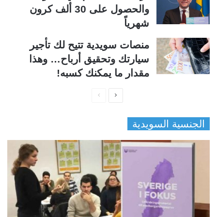
والحصول على 30 ألف كرون
شهرياً
منصات سويدية تتيح لك تأجير
سيارتك وتحقيق أرباح… وهذا
مقدار ما يمكنك كسبه!
ا
ا
ل
ل
الجنسية السويدية
ص
ص
ف
ف
ح
ح
ة
ة
ا
ا
ل
ل
ت
س