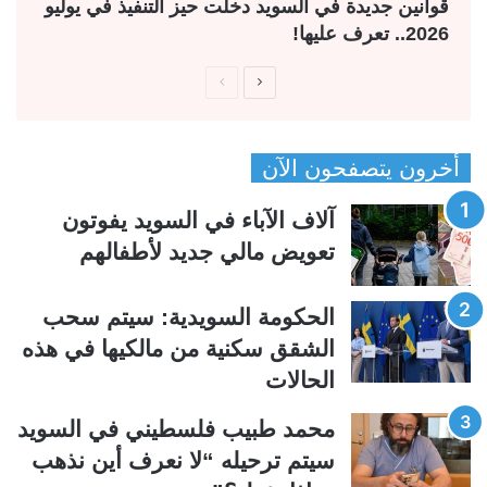
قوانين جديدة في السويد دخلت حيز التنفيذ في يوليو
2026.. تعرف عليها!
ا
ا
ل
ل
ص
ص
أخرون يتصفحون الآن
ف
ف
ح
ح
آلاف الآباء في السويد يفوتون
ة
ة
تعويض مالي جديد لأطفالهم
ا
ا
ل
ل
الحكومة السويدية: سيتم سحب
ت
س
الشقق سكنية من مالكيها في هذه
ا
ا
الحالات
ل
ب
ي
ق
محمد طبيب فلسطيني في السويد
ة
ة
سيتم ترحيله “لا نعرف أين نذهب