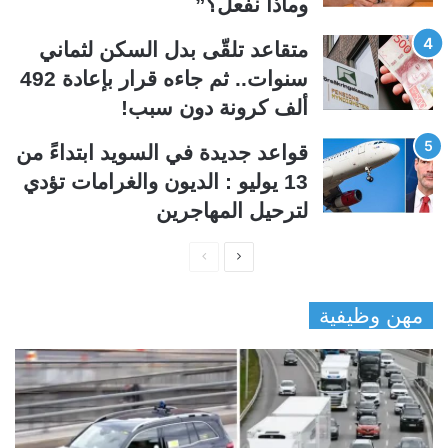
وماذا نفعل؟”
متقاعد تلقّى بدل السكن لثماني
سنوات.. ثم جاءه قرار بإعادة 492
ألف كرونة دون سبب!
قواعد جديدة في السويد ابتداءً من
13 يوليو : الديون والغرامات تؤدي
لترحيل المهاجرين
ا
ا
ل
ل
مهن وظيفية
ص
ص
ف
ف
ح
ح
ة
ة
ا
ا