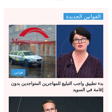
ل
ل
ص
ص
القوانين الجديدة
ف
ف
ح
ح
ة
ة
ا
ا
ل
ل
ت
س
ا
ا
ل
ب
قوانين
ي
ق
ة
ة
بدء تطبيق واجب التبليغ للمهاجرين المتواجدين بدون
إقامة في السويد