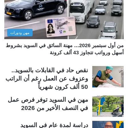
ل
ل
ت
س
ا
ا
ل
ب
مهن ودورات
ي
ق
ة
ة
من أول سبتمبر 2026… مهنة السائق في السويد بشروط
أسهل ورواتب تتجاوز 43 ألف كرونة
نقص حاد في القابلات بالسويد..
وعزوف عن العمل رغم أن الراتب
50 ألف كرون شهرياً
مهن في السويد توفر فرص عمل
في النصف الأخير من 2026
دراسة لمدة عام في السويد