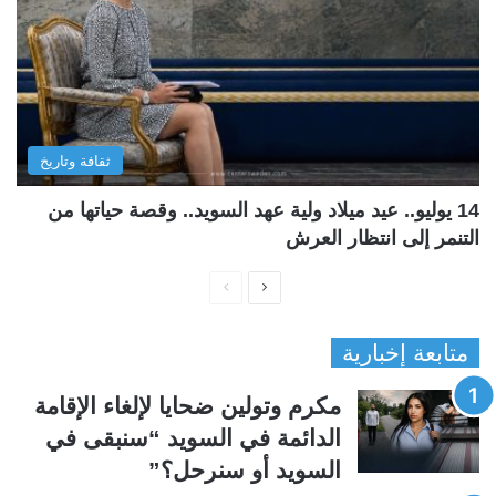
ثقافة وتاريخ
14 يوليو.. عيد ميلاد ولية عهد السويد.. وقصة حياتها من
التنمر إلى انتظار العرش
ا
ا
ل
ل
متابعة إخبارية
ص
ص
ف
ف
مكرم وتولين ضحايا لإلغاء الإقامة
ح
ح
الدائمة في السويد “سنبقى في
ة
ة
السويد أو سنرحل؟”
ا
ا