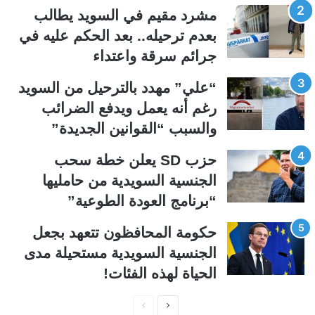
ل
ل
مشرد مقيم في السويد يطالب
ت
س
بعدم ترحيله.. بعد الحكم عليه في
ا
ا
جرائم سرقة واعتداء
ل
ب
ي
ق
“علي” مهدد بالترحيل من السويد
ة
ة
رغم أنه يعمل ويدفع الضرائب
والسبب “القوانين الجديدة”
حزب SD يعلن خطة سحب
الجنسية السويدية من حامليها
“برنامج العودة الطوعية”
حكومة المحافظون تتعهد بجعل
الجنسية السويدية مستحيلة مدى
الحياة لهذه الفئات!
ا
ا