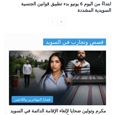
ابتداءً من اليوم 6 يونيو بدء تطبيق قوانين الجنسية
السويدية المشددة
ا
ا
ل
ل
ص
ص
قصص وتجارب في السويد
ف
ف
ح
ح
ة
ة
ا
ا
ل
ل
ت
س
ا
ا
ل
ب
قضايا المهاجرين واللاجئين
ي
ق
ة
ة
مكرم وتولين ضحايا لإلغاء الإقامة الدائمة في السويد