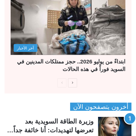
آخر الأخبار
ابتداءً من يوليو 2026.. حجز ممتلكات المدينين في
السويد فوراً في هذه الحالات
ا
ا
ل
ل
ص
ص
أخرون يتصفحون الآن
ف
ف
ح
ح
وزيرة الطاقة السويدية بعد
ة
ة
تعرضها لتهديدات: أنا خائفة جداً…
ا
ا