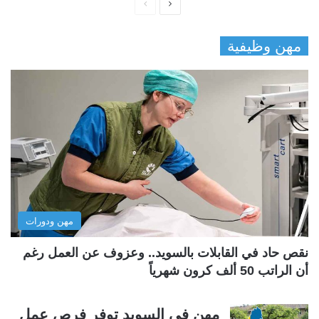
ا
ا
ل
ل
مهن وظيفية
ص
ص
ف
ف
ح
ح
ة
ة
ا
ا
ل
ل
ت
س
ا
ا
ل
ب
مهن ودورات
ي
ق
ة
ة
نقص حاد في القابلات بالسويد.. وعزوف عن العمل رغم
أن الراتب 50 ألف كرون شهرياً
مهن في السويد توفر فرص عمل