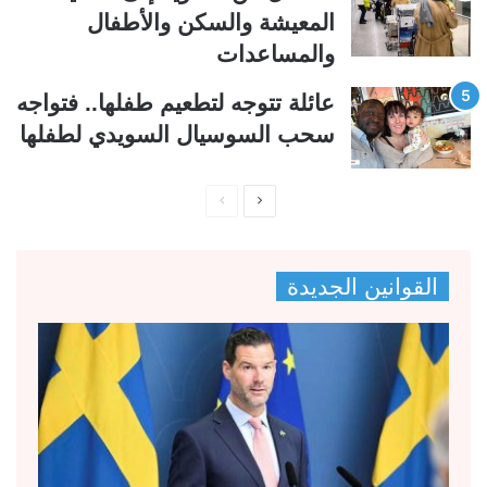
المعيشة والسكن والأطفال
والمساعدات
عائلة تتوجه لتطعيم طفلها.. فتواجه
سحب السوسيال السويدي لطفلها
ا
ا
ل
ل
ص
ص
القوانين الجديدة
ف
ف
ح
ح
ة
ة
ا
ا
ل
ل
ت
س
ا
ا