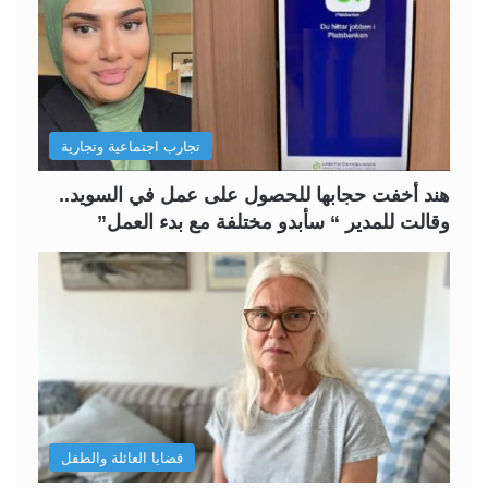
ل
ل
ت
س
ا
ا
ل
ب
تجارب اجتماعية وتجارية
ي
ق
ة
ة
هند أخفت حجابها للحصول على عمل في السويد..
وقالت للمدير “ سأبدو مختلفة مع بدء العمل”
قضايا العائلة والطفل