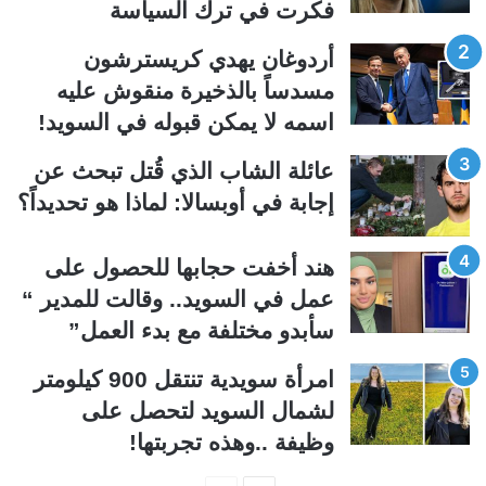
فكرت في ترك السياسة
ل
ل
ت
س
أردوغان يهدي كريسترشون
ا
ا
مسدساً بالذخيرة منقوش عليه
ل
ب
اسمه لا يمكن قبوله في السويد!
ي
ق
عائلة الشاب الذي قُتل تبحث عن
ة
ة
إجابة في أوبسالا: لماذا هو تحديداً؟
هند أخفت حجابها للحصول على
عمل في السويد.. وقالت للمدير “
سأبدو مختلفة مع بدء العمل”
امرأة سويدية تنتقل 900 كيلومتر
لشمال السويد لتحصل على
وظيفة ..وهذه تجربتها!