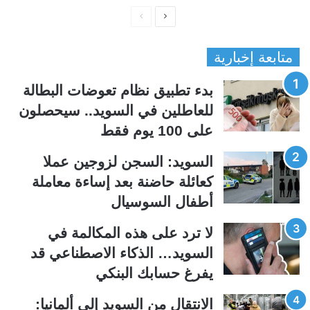
ا
ا
ل
ل
متابعة إخبارية
ص
ص
ف
ف
بدء تطبيق نظام تعوضات البطالة
ح
ح
للعاطلين في السويد.. سيحصلون
ة
ة
على 100 يوم فقط
ا
ا
ل
ل
السويد: السجن لزوجين عملا
ت
س
كعائلة حاضنة بعد إساءة معاملة
ا
ا
أطفال السوسيال
ل
ب
ي
ق
لا ترد على هذه المكالمة في
ة
ة
السويد… الذكاء الاصطناعي قد
يفرغ حسابك البنكي
الانتقال من السويد إلى ألمانيا: