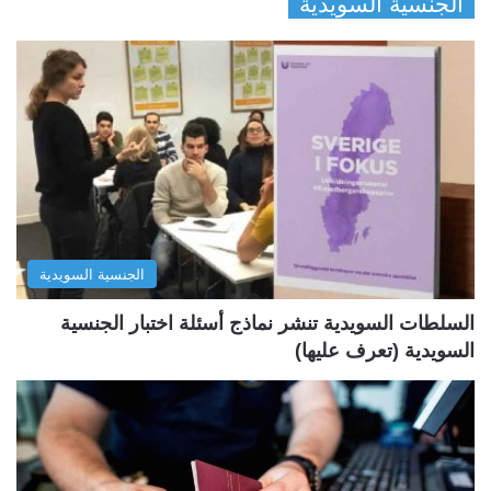
الجنسية السويدية
ص
ص
ف
ف
ح
ح
ة
ة
ا
ا
ل
ل
ت
س
ا
ا
ل
ب
الجنسية السويدية
ي
ق
ة
ة
السلطات السويدية تنشر نماذج أسئلة اختبار الجنسية
السويدية (تعرف عليها)