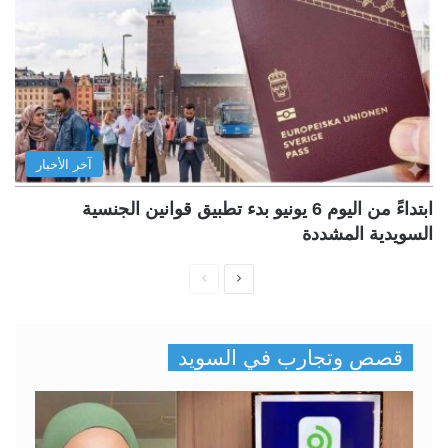
آخر الأخبار
ابتداءً من اليوم 6 يونيو بدء تطبيق قوانين الجنسية
السويدية المشددة
ا
ا
ل
ل
ص
ص
قصص وتجارب في السويد
ف
ف
ح
ح
ة
ة
ا
ا