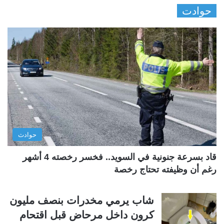
حوادت
ف
ف
ح
ح
ة
ة
ا
ا
ل
ل
ت
س
ا
ا
ل
ب
ي
ق
حوادث
ة
ة
قاد بسرعة جنونية في السويد.. فخسر رخصته 4 أشهر
رغم أن وظيفته تحتاج رخصة
شاب يرمي مخدرات بنصف مليون
كرون داخل مرحاض قبل اقتحام