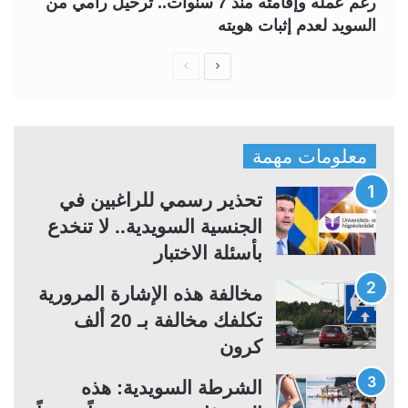
رغم عمله وإقامته منذ 7 سنوات.. ترحيل رامي من
السويد لعدم إثبات هويته
ا
ا
ل
ل
ص
ص
ف
ف
معلومات مهمة
ح
ح
ة
ة
تحذير رسمي للراغبين في
ا
ا
الجنسية السويدية.. لا تنخدع
ل
ل
بأسئلة الاختبار
ت
س
مخالفة هذه الإشارة المرورية
ا
ا
تكلفك مخالفة بـ 20 ألف
ل
ب
كرون
ي
ق
ة
ة
الشرطة السويدية: هذه