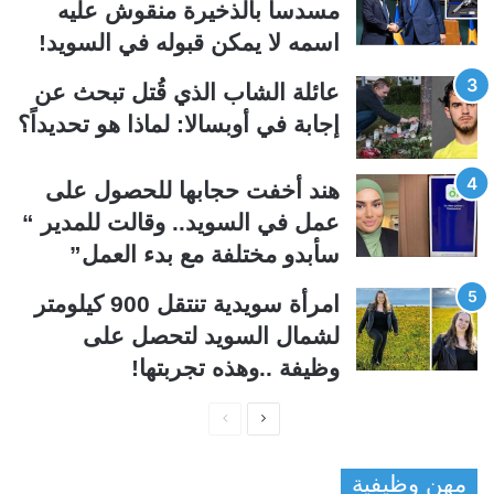
ا
ا
مسدساً بالذخيرة منقوش عليه
ل
ب
اسمه لا يمكن قبوله في السويد!
ي
ق
عائلة الشاب الذي قُتل تبحث عن
ة
ة
إجابة في أوبسالا: لماذا هو تحديداً؟
هند أخفت حجابها للحصول على
عمل في السويد.. وقالت للمدير “
سأبدو مختلفة مع بدء العمل”
امرأة سويدية تنتقل 900 كيلومتر
لشمال السويد لتحصل على
وظيفة ..وهذه تجربتها!
ا
ا
ل
ل
مهن وظيفية
ص
ص