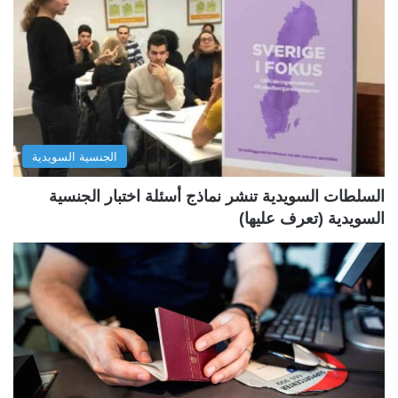
ة
ة
ا
ا
ل
ل
ت
س
ا
ا
ل
ب
الجنسية السويدية
ي
ق
ة
ة
السلطات السويدية تنشر نماذج أسئلة اختبار الجنسية
السويدية (تعرف عليها)