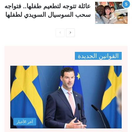
عائلة تتوجه لتطعيم طفلها.. فتواجه
سحب السوسيال السويدي لطفلها
ا
ا
ل
ل
ص
ص
القوانين الجديدة
ف
ف
ح
ح
ة
ة
ا
ا
ل
ل
ت
س
ا
ا
ل
ب
آخر الأخبار
ي
ق
ة
ة