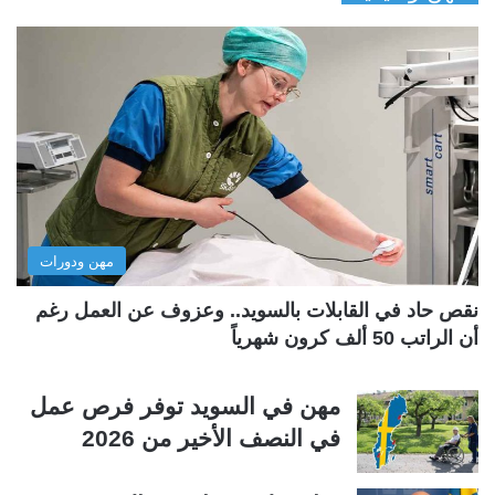
ف
ف
ح
ح
ة
ة
ا
ا
ل
ل
ت
س
ا
ا
ل
ب
مهن ودورات
ي
ق
ة
ة
نقص حاد في القابلات بالسويد.. وعزوف عن العمل رغم
أن الراتب 50 ألف كرون شهرياً
مهن في السويد توفر فرص عمل
في النصف الأخير من 2026