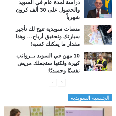
دراسة لمدة عام في السويد
والحصول على 30 ألف كرون
شهرياً
منصات سويدية تتيح لك تأجير
سيارتك وتحقيق أرباح… وهذا
مقدار ما يمكنك كسبه!
10 مهن في السويد بــرواتب
كبيرة ولكنها ستجعلك مريض
نفسيًا وجسديًا!
ا
ا
ل
ل
الجنسية السويدية
ص
ص
ف
ف
ح
ح