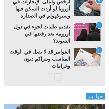
أرخص وأعلى الإيجارات في
أوروبا لو أردت السكن فيها
وستوكهولم في الصدارة
تقديم طلبات لجوء في دول
أوروبية بعد رفضها في
السويد؟
الفواتير قد لا تصل في الوقت
المناسب وتتراكم ديون
وغرامات
ا
ا
ل
ل
ص
ص
حوادت
ف
ف
ح
ح