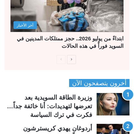
آخر الأخبار
ابتداءً من يوليو 2026.. حجز ممتلكات المدينين في
السويد فوراً في هذه الحالات
ا
ا
ل
ل
ص
ص
أخرون يتصفحون الآن
ف
ف
ح
ح
وزيرة الطاقة السويدية بعد
ة
ة
تعرضها لتهديدات: أنا خائفة جداً…
ا
ا
فكرت في ترك السياسة
ل
ل
ت
س
أردوغان يهدي كريسترشون