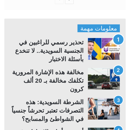
ل
ل
ص
ص
ف
ف
معلومات مهمة
ح
ح
ة
ة
تحذير رسمي للراغبين في
ا
ا
الجنسية السويدية.. لا تنخدع
ل
ل
بأسئلة الاختبار
ت
س
مخالفة هذه الإشارة المرورية
ا
ا
تكلفك مخالفة بـ 20 ألف
ل
ب
كرون
ي
ق
ة
ة
الشرطة السويدية: هذه
التصرفات تعتبر تحرشاً جنسياً
في الشواطئ والمسابح؟