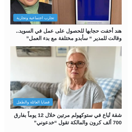
ا
ا
ل
ب
تجارب اجتماعية وتجارية
ي
ق
ة
ة
هند أخفت حجابها للحصول على عمل في السويد..
وقالت للمدير “ سأبدو مختلفة مع بدء العمل”
قضايا العائلة والطفل
شقة تُباع في ستوكهولم مرتين خلال 12 يوماً بفارق
700 ألف كرون والمالكة تقول “خدعوني”