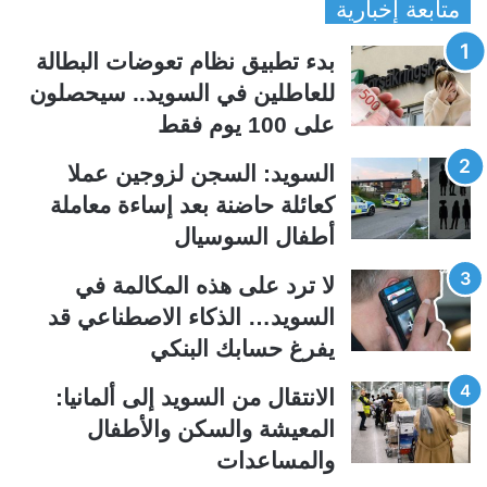
متابعة إخبارية
ص
ص
ف
ف
بدء تطبيق نظام تعوضات البطالة
ح
ح
للعاطلين في السويد.. سيحصلون
ة
ة
على 100 يوم فقط
ا
ا
ل
ل
السويد: السجن لزوجين عملا
ت
س
كعائلة حاضنة بعد إساءة معاملة
ا
ا
أطفال السوسيال
ل
ب
ي
ق
لا ترد على هذه المكالمة في
ة
ة
السويد… الذكاء الاصطناعي قد
يفرغ حسابك البنكي
الانتقال من السويد إلى ألمانيا:
المعيشة والسكن والأطفال
والمساعدات