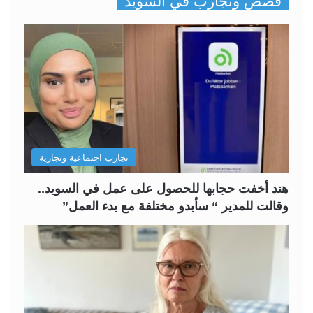
قصص وتجارب في السويد
ف
ف
ح
ح
ة
ة
ا
ا
ل
ل
ت
س
ا
ا
ل
ب
تجارب اجتماعية وتجارية
ي
ق
ة
ة
هند أخفت حجابها للحصول على عمل في السويد..
وقالت للمدير “ سأبدو مختلفة مع بدء العمل”