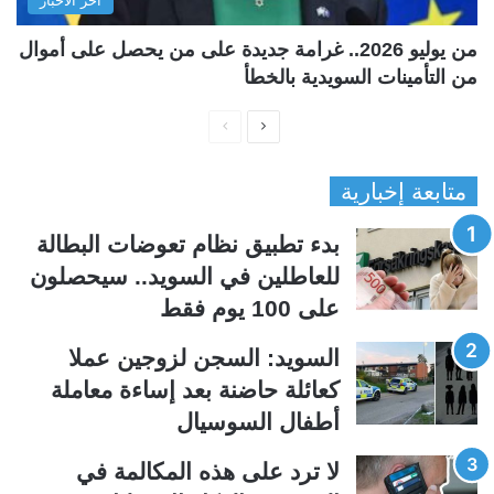
آخر الأخبار
من يوليو 2026.. غرامة جديدة على من يحصل على أموال
من التأمينات السويدية بالخطأ
ا
ا
ل
ل
متابعة إخبارية
ص
ص
ف
ف
بدء تطبيق نظام تعوضات البطالة
ح
ح
للعاطلين في السويد.. سيحصلون
ة
ة
على 100 يوم فقط
ا
ا
ل
ل
السويد: السجن لزوجين عملا
ت
س
كعائلة حاضنة بعد إساءة معاملة
ا
ا
أطفال السوسيال
ل
ب
ي
ق
لا ترد على هذه المكالمة في