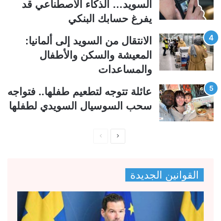
ة
ة
السويد… الذكاء الاصطناعي قد
يفرغ حسابك البنكي
الانتقال من السويد إلى ألمانيا:
المعيشة والسكن والأطفال
والمساعدات
عائلة تتوجه لتطعيم طفلها.. فتواجه
سحب السوسيال السويدي لطفلها
ا
ا
ل
ل
ص
ص
القوانين الجديدة
ف
ف
ح
ح
ة
ة
ا
ا