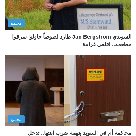
مجتمع
السويدي Jan Bergström طارد لصوصاً حاولوا سرقوا
مطعمه.. فتلقى غرامة
مجتمع
محاكمة أم في السويد بتهمة ضرب ابنتها.. تدخل