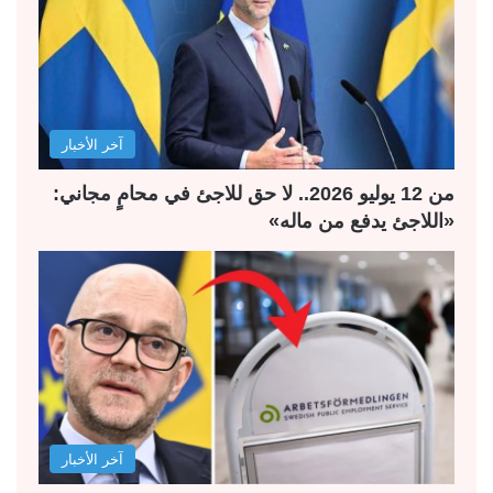
ل
ل
ت
س
ا
ا
ل
ب
آخر الأخبار
ي
ق
ة
ة
من 12 يوليو 2026.. لا حق للاجئ في محامٍ مجاني:
«اللاجئ يدفع من ماله»
آخر الأخبار