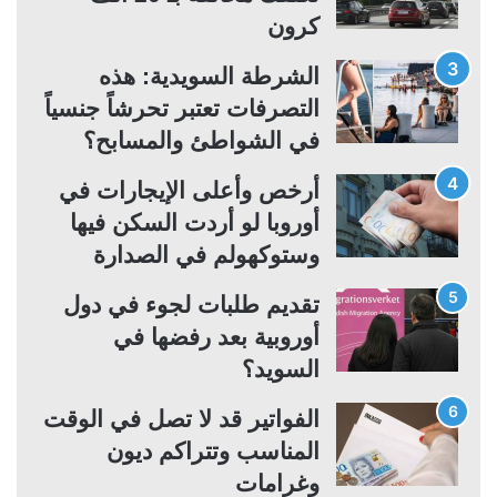
كرون
ي
ق
ة
ة
الشرطة السويدية: هذه
التصرفات تعتبر تحرشاً جنسياً
في الشواطئ والمسابح؟
أرخص وأعلى الإيجارات في
أوروبا لو أردت السكن فيها
وستوكهولم في الصدارة
تقديم طلبات لجوء في دول
أوروبية بعد رفضها في
السويد؟
الفواتير قد لا تصل في الوقت
المناسب وتتراكم ديون
وغرامات