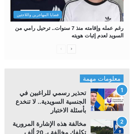
قضايا المهاجرين واللاجئين
رغم عمله وإقامته منذ 7 سنوات.. ترحيل رامي من
السويد لعدم إثبات هويته
ا
ا
ل
ل
ص
ص
ف
ف
معلومات مهمة
ح
ح
ة
ة
تحذير رسمي للراغبين في
ا
ا
الجنسية السويدية.. لا تنخدع
ل
ل
بأسئلة الاختبار
ت
س
مخالفة هذه الإشارة المرورية
ا
ا
تكلفك مخالفة بـ 20 ألف
ل
ب