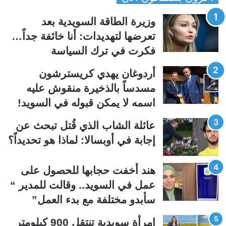
ح
ح
وزيرة الطاقة السويدية بعد
ة
ة
تعرضها لتهديدات: أنا خائفة جداً…
ا
ا
فكرت في ترك السياسة
ل
ل
ت
س
أردوغان يهدي كريسترشون
ا
ا
مسدساً بالذخيرة منقوش عليه
ل
ب
اسمه لا يمكن قبوله في السويد!
ي
ق
عائلة الشاب الذي قُتل تبحث عن
ة
ة
إجابة في أوبسالا: لماذا هو تحديداً؟
هند أخفت حجابها للحصول على
عمل في السويد.. وقالت للمدير “
سأبدو مختلفة مع بدء العمل”
امرأة سويدية تنتقل 900 كيلومتر