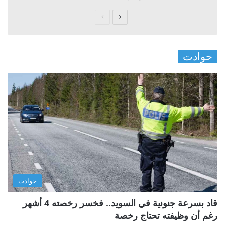
ا
ا
ل
ل
ص
ص
حوادت
ف
ف
ح
ح
ة
ة
ا
ا
ل
ل
ت
س
ا
ا
ل
ب
ي
ق
حوادث
ة
ة
قاد بسرعة جنونية في السويد.. فخسر رخصته 4 أشهر
رغم أن وظيفته تحتاج رخصة