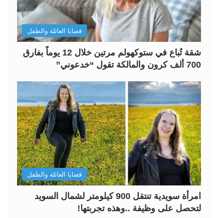
قضايا العائلة والطفل
شقة تُباع في ستوكهولم مرتين خلال 12 يوماً بفارق
700 ألف كرون والمالكة تقول “خدعوني”
قضايا العائلة والطفل
امرأة سويدية تنتقل 900 كيلومتر لشمال السويد
لتحصل على وظيفة ..وهذه تجربتها!