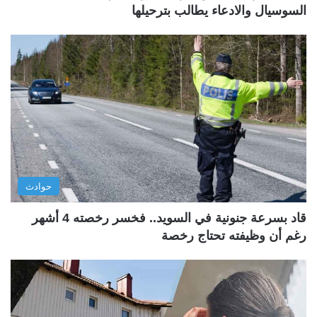
السوسيال والادعاء يطالب بترحيلها
حوادث
قاد بسرعة جنونية في السويد.. فخسر رخصته 4 أشهر
رغم أن وظيفته تحتاج رخصة