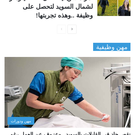
لشمال السويد لتحصل على
وظيفة ..وهذه تجربتها!
ا
ا
ل
ل
مهن وظيفية
ص
ص
ف
ف
ح
ح
ة
ة
ا
ا
ل
ل
ت
س
ا
ا
ل
ب
مهن ودورات
ي
ق
ة
ة
نقص حاد في القابلات بالسويد.. وعزوف عن العمل رغم