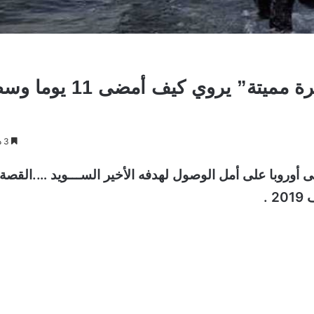
المهاجر الوحيد الناجي من رحلة “هجرة مميتة” يروي كيف أمضى 1
3 دقائق
وروبا على أمل الوصول لهدفه الأخير الســـويد ….القصة
.