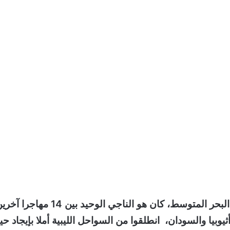
بعد أن أمضى 11 يوما على متن قارب مطاطي وسط البحر المتوسط، كان هو الناجي الوحيد بين 14 مهاجر
يا والسودان، انطلقوا من السواحل الليبية أملا بإيجاد حيا