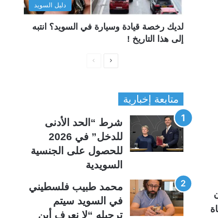
دليل السويد
لديك رخصة قيادة وسيارة في السويد؟ انتبه
إلى هذا التاريخ !
ا
ا
ل
ل
ص
ص
متابعة إخبارية
ف
ف
ح
ح
شرط “الحد الأدنى
ة
ة
للدخل” في 2026
ا
ا
للحصول على الجنسية
ل
ل
السويدية
ت
س
ا
ا
محمد طبيب فلسطيني
ا آخرين
ل
ب
في السويد سيتم
ة
ي
ق
ترحيله “لا نعرف أين