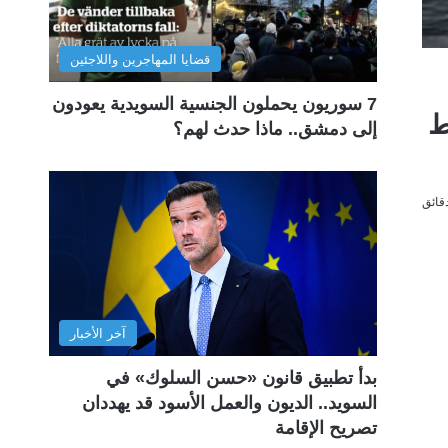
قضايا المهاجرين واللاجئين
7 سوريون يحملون الجنسية السويدية يعودون
1 يوما وسط
إلى دمشق.. ماذا حدث لهم؟
آخر الأخبار
بدأ تطبيق قانون «حسن السلوك» في
السويد.. الديون والعمل الأسود قد يهددان
تصريح الإقامة