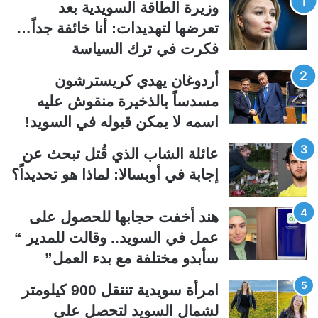
وزيرة الطاقة السويدية بعد
ة
ة
تعرضها لتهديدات: أنا خائفة جداً…
ا
ا
فكرت في ترك السياسة
ل
ل
ت
س
أردوغان يهدي كريسترشون
ا
ا
مسدساً بالذخيرة منقوش عليه
ل
ب
اسمه لا يمكن قبوله في السويد!
ي
ق
عائلة الشاب الذي قُتل تبحث عن
ة
ة
إجابة في أوبسالا: لماذا هو تحديداً؟
هند أخفت حجابها للحصول على
عمل في السويد.. وقالت للمدير “
سأبدو مختلفة مع بدء العمل”
امرأة سويدية تنتقل 900 كيلومتر
لشمال السويد لتحصل على