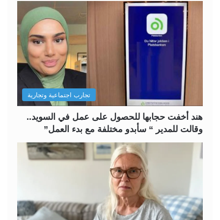
ح
ح
ة
ة
ا
ا
ل
ل
ت
س
ا
ا
ل
ب
تجارب اجتماعية وتجارية
ي
ق
ة
ة
هند أخفت حجابها للحصول على عمل في السويد..
وقالت للمدير “ سأبدو مختلفة مع بدء العمل”