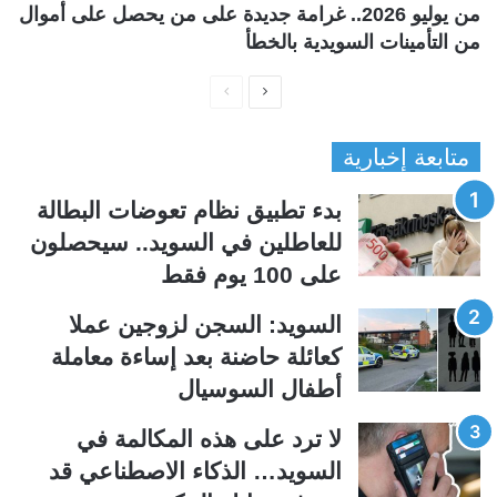
من يوليو 2026.. غرامة جديدة على من يحصل على أموال
من التأمينات السويدية بالخطأ
ا
ا
ل
ل
متابعة إخبارية
ص
ص
ف
ف
بدء تطبيق نظام تعوضات البطالة
ح
ح
للعاطلين في السويد.. سيحصلون
ة
ة
على 100 يوم فقط
ا
ا
ل
ل
السويد: السجن لزوجين عملا
ت
س
كعائلة حاضنة بعد إساءة معاملة
ا
ا
أطفال السوسيال
ل
ب
ي
ق
لا ترد على هذه المكالمة في
ة
ة
السويد… الذكاء الاصطناعي قد