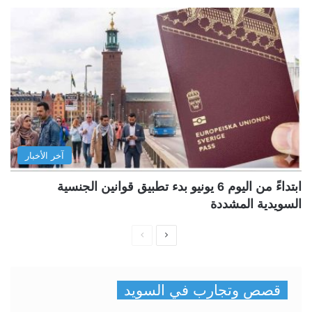
آخر الأخبار
ابتداءً من اليوم 6 يونيو بدء تطبيق قوانين الجنسية
السويدية المشددة
ا
ا
ل
ل
ص
ص
قصص وتجارب في السويد
ف
ف