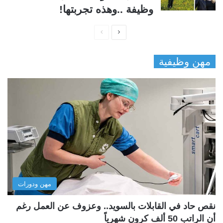
وظيفة ..وهذه تجربتها!
ا
ا
ل
ل
مهن وظيفية
ص
ص
ف
ف
ح
ح
ة
ة
ا
ا
ل
ل
ت
س
ا
ا
ل
ب
مهن ودورات
ي
ق
ة
ة
نقص حاد في القابلات بالسويد.. وعزوف عن العمل رغم
أن الراتب 50 ألف كرون شهرياً