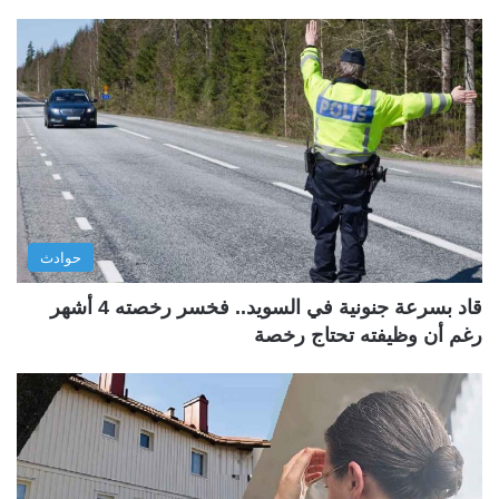
حوادث
قاد بسرعة جنونية في السويد.. فخسر رخصته 4 أشهر
رغم أن وظيفته تحتاج رخصة