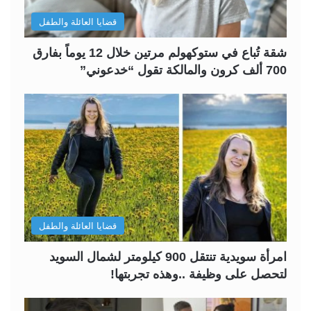
قضايا العائلة والطفل
شقة تُباع في ستوكهولم مرتين خلال 12 يوماً بفارق
700 ألف كرون والمالكة تقول “خدعوني”
قضايا العائلة والطفل
امرأة سويدية تنتقل 900 كيلومتر لشمال السويد
لتحصل على وظيفة ..وهذه تجربتها!