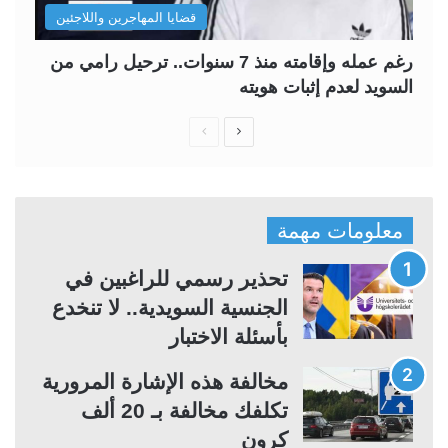
قضايا المهاجرين واللاجئين
رغم عمله وإقامته منذ 7 سنوات.. ترحيل رامي من
السويد لعدم إثبات هويته
ا
ا
ل
ل
ص
ص
ف
ف
معلومات مهمة
ح
ح
ة
ة
تحذير رسمي للراغبين في
ا
ا
الجنسية السويدية.. لا تنخدع
ل
ل
بأسئلة الاختبار
ت
س
مخالفة هذه الإشارة المرورية
ا
ا
تكلفك مخالفة بـ 20 ألف
ل
ب
كرون
ي
ق