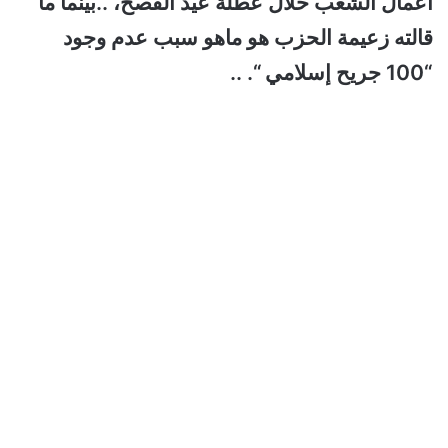
أعمال الشغب خلال عطلة عيد الفصح، ..بينما ما
قالته زعيمة الحزب هو ماهو سبب عدم وجود
“100 جريح إسلامي “. ..