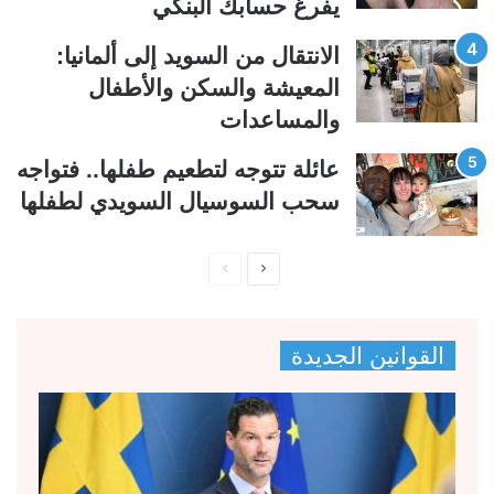
يفرغ حسابك البنكي
الانتقال من السويد إلى ألمانيا:
المعيشة والسكن والأطفال
والمساعدات
عائلة تتوجه لتطعيم طفلها.. فتواجه
سحب السوسيال السويدي لطفلها
ا
ا
ل
ل
ص
ص
القوانين الجديدة
ف
ف
ح
ح
ة
ة
ا
ا
ل
ل