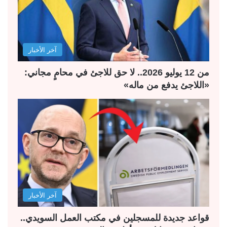
ت
س
ا
ا
ل
ب
آخر الأخبار
ي
ق
ة
ة
من 12 يوليو 2026.. لا حق للاجئ في محامٍ مجاني:
«اللاجئ يدفع من ماله»
آخر الأخبار
قواعد جديدة للمسجلين في مكتب العمل السويدي..