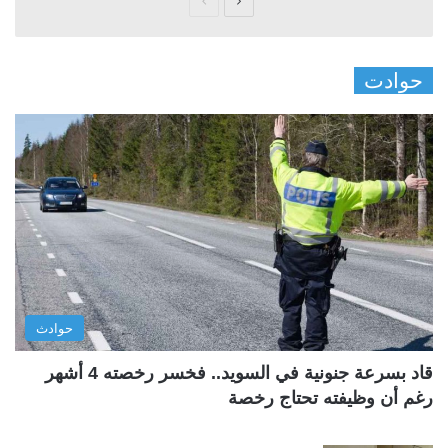
ا
ا
ل
ل
ص
ص
حوادت
ف
ف
ح
ح
ة
ة
ا
ا
ل
ل
ت
س
ا
ا
ل
ب
ي
ق
حوادث
ة
ة
قاد بسرعة جنونية في السويد.. فخسر رخصته 4 أشهر
رغم أن وظيفته تحتاج رخصة