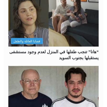
قضايا العائلة والطفل
“هانا” تنجب طفلها في المنزل لعدم وجود مسنشفى
يستقبلها بجنوب السويد