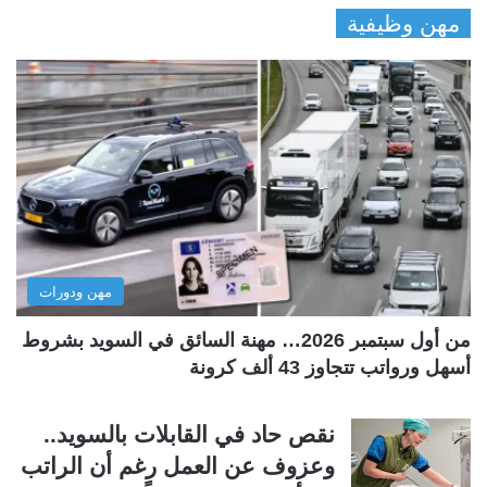
مهن وظيفية
ص
ص
ف
ف
ح
ح
ة
ة
ا
ا
ل
ل
ت
س
ا
ا
ل
ب
مهن ودورات
ي
ق
ة
ة
من أول سبتمبر 2026… مهنة السائق في السويد بشروط
أسهل ورواتب تتجاوز 43 ألف كرونة
نقص حاد في القابلات بالسويد..
وعزوف عن العمل رغم أن الراتب