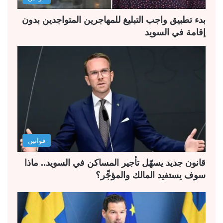
ي
ق
ة
ة
بدء تطبيق واجب التبليغ للمهاجرين المتواجدين بدون
إقامة في السويد
قوانين
قانون جديد يسهّل تأجير المساكن في السويد.. ماذا
سوف يستفيد المالك والمؤجِّر؟