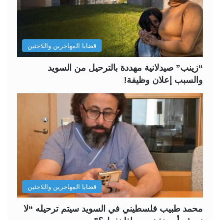
ت
س
ا
ا
ل
ب
قضايا المهاجرين واللاجئين
ي
ق
ة
ة
“زينب” صيدلانية مهددة بالترحيل من السويد
والسبب إعلان وظيفة!
قضايا المهاجرين واللاجئين
محمد طبيب فلسطيني في السويد سيتم ترحيله “لا