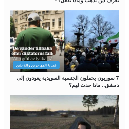
نعرف أين نذهب وماذا نفعل؟”
قضايا المهاجرين واللاجئين
7 سوريون يحملون الجنسية السويدية يعودون إلى
دمشق.. ماذا حدث لهم؟