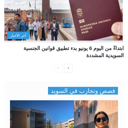
آخر الأخبار
ابتداءً من اليوم 6 يونيو بدء تطبيق قوانين الجنسية
السويدية المشددة
ا
ا
ل
ل
ص
ص
قصص وتجارب في السويد
ف
ف
ح
ح
ة
ة
ا
ا
ل
ل