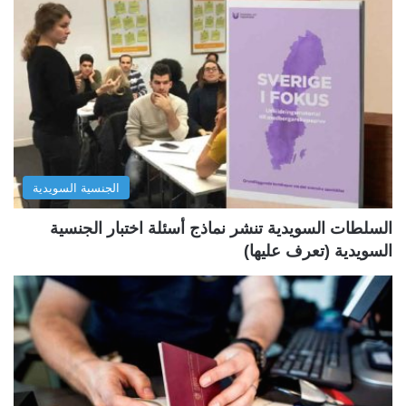
ح
ح
ة
ة
ا
ا
ل
ل
ت
س
ا
ا
ل
ب
الجنسية السويدية
ي
ق
ة
ة
السلطات السويدية تنشر نماذج أسئلة اختبار الجنسية
السويدية (تعرف عليها)