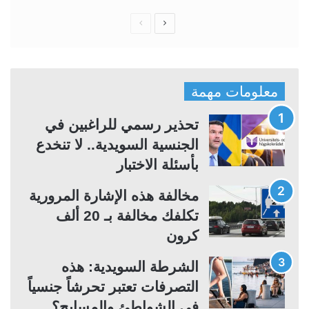
ا
ا
ل
ل
ص
ص
ف
ف
معلومات مهمة
ح
ح
ة
ة
تحذير رسمي للراغبين في
ا
ا
الجنسية السويدية.. لا تنخدع
ل
ل
بأسئلة الاختبار
ت
س
مخالفة هذه الإشارة المرورية
ا
ا
تكلفك مخالفة بـ 20 ألف
ل
ب
كرون
ي
ق
ة
ة
الشرطة السويدية: هذه
التصرفات تعتبر تحرشاً جنسياً
في الشواطئ والمسابح؟