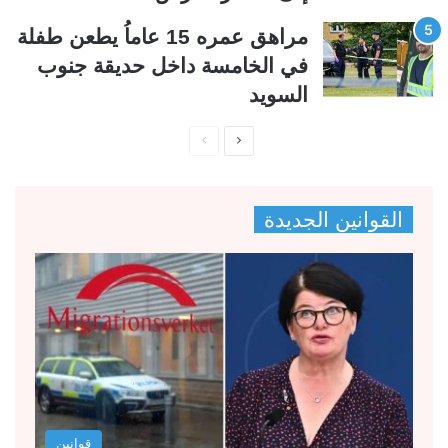
مراهق عمره 15 عاماُ يطعن طفلة
في الخامسة داخل حديقة جنوب
السويد
ا
ا
ل
ل
ص
ص
القوانين الجديدة
ف
ف
ح
ح
ة
ة
ا
ا
ل
ل
ت
س
ا
ا
ل
ب
قوانين