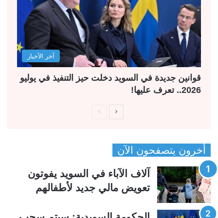
آخر الأخبار
قوانين جديدة في السويد دخلت حيز التنفيذ في يوليو
2026.. تعرف عليها!
ا
ا
ل
ل
ص
ص
أخرون يتصفحون الآن
ف
ف
ح
ح
آلاف الآباء في السويد يفوتون
ة
ة
تعويض مالي جديد لأطفالهم
ا
ا
ل
ل
الحكومة السويدية: سيتم سحب