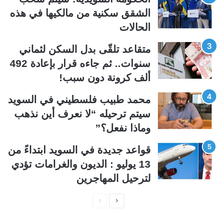
ت
س
الشقق سكنية من مالكيها في هذه
ا
ا
الحالات
ل
ب
ي
ق
متقاعد تلقّى بدل السكن لثماني
ة
ة
سنوات.. ثم جاءه قرار بإعادة 492
ألف كرونة دون سبب!
محمد طبيب فلسطيني في السويد
سيتم ترحيله “لا نعرف أين نذهب
وماذا نفعل؟”
قواعد جديدة في السويد ابتداءً من
13 يوليو : الديون والغرامات تؤدي
لترحيل المهاجرين
ا
ا
ل
ل