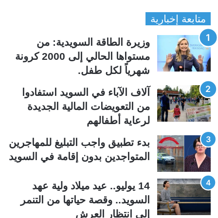
ل
ل
متابعة إخبارية
ص
ص
ف
ف
وزيرة الطاقة السويدية: من
ح
ح
مستواها الحالي إلى 2000 كرونة
ة
ة
شهرياً لكل طفل.
ا
ا
ل
ل
آلاف الآباء في السويد استفادوا
ت
س
من التعويضات المالية الجديدة
ا
ا
لرعاية أطفالهم
ل
ب
ي
ق
بدء تطبيق واجب التبليغ للمهاجرين
ة
ة
المتواجدين بدون إقامة في السويد
14 يوليو.. عيد ميلاد ولية عهد
السويد.. وقصة حياتها من التنمر
إلى انتظار العرش