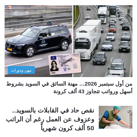
ف
ف
ح
ح
ة
ة
ا
ا
ل
ل
ت
س
ا
ا
ل
ب
مهن ودورات
ي
ق
ة
ة
من أول سبتمبر 2026… مهنة السائق في السويد بشروط
أسهل ورواتب تتجاوز 43 ألف كرونة
نقص حاد في القابلات بالسويد..
وعزوف عن العمل رغم أن الراتب
50 ألف كرون شهرياً