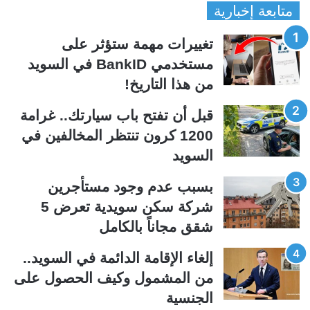
متابعة إخبارية
ص
ص
ف
ف
تغييرات مهمة ستؤثر على
ح
ح
مستخدمي BankID في السويد
ة
ة
من هذا التاريخ!
ا
ا
ل
ل
قبل أن تفتح باب سيارتك.. غرامة
ت
س
1200 كرون تنتظر المخالفين في
ا
ا
السويد
ل
ب
ي
ق
بسبب عدم وجود مستأجرين
ة
ة
شركة سكن سويدية تعرض 5
شقق مجاناً بالكامل
إلغاء الإقامة الدائمة في السويد..
من المشمول وكيف الحصول على
الجنسية