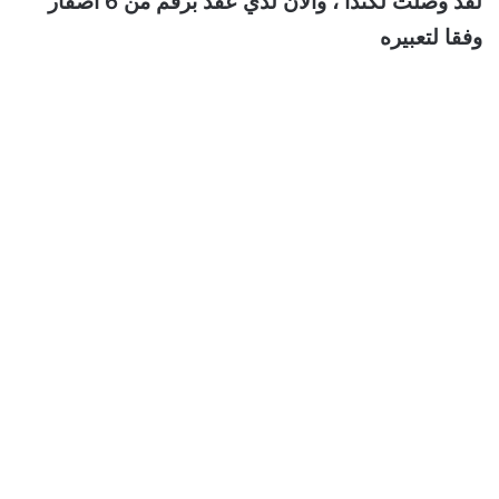
لقد وصلت لكندا ، والان لدي عقد برقم من 6 اصفار ”
وفقا لتعبيره