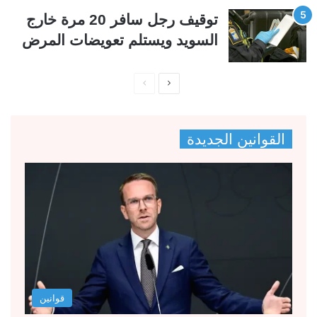
توقيف رجل سافر 20 مرة خارج
السويد ويستلم تعويضات المرض
ا
ا
ل
ل
ص
ص
القوانين الجديدة
ف
ف
ح
ح
ة
ة
ا
ا
ل
ل
ت
س
ا
ا
ل
ب
قوانين
ي
ق