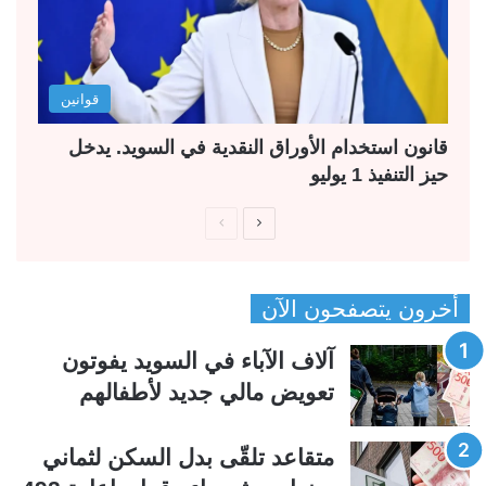
قوانين
قانون استخدام الأوراق النقدية في السويد. يدخل
حيز التنفيذ 1 يوليو
ا
ا
ل
ل
ص
ص
أخرون يتصفحون الآن
ف
ف
ح
ح
آلاف الآباء في السويد يفوتون
ة
ة
تعويض مالي جديد لأطفالهم
ا
ا
ل
ل
متقاعد تلقّى بدل السكن لثماني
ت
س