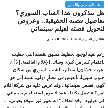
قضايا المهاجرين واللاجئين
هل تتذكرون هذا الشاب السوري؟
تفاصيل قصته الحقيقية.. وعروض
لتحويل قصته لفيلم سينمائي
المركز السويدي للمعلومات-SCI
2 دقائق
رغم نفيه لوجود تخطيط مسبق لقصته التي حظيت
باهتمام كبير من كبرى وسائل الإعلام العالمية، إلا أن
تجربة حسّان_القنطار، الشاب السوري من سكان
جنوب سوريا، بالعيش في مطارٍ دولي، تشبه إلى حدٍ
كبير، قصص سينمائية ، وقد عرض عليه من شركة افلام
امريكية تعمل بكندا ، عقد لتصوير قصته فيلم سينمائي
في هوليود .وقد اضاف ” انه تغيير غير متوقع بحياتي،….