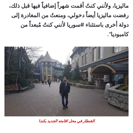
ماليزيا، ولأنني كنتُ أقمت شهراً إضافياً فيها قبل ذلك،
رفضت ماليزيا أيضاً دخولي، ومنعتُ من المغادرة إلى
دولة أخرى باستثناء #سوريا لأنني كنتُ مُبعداً من
كامبوديا”.
القنطار في محل اقامته الجديد بكندا