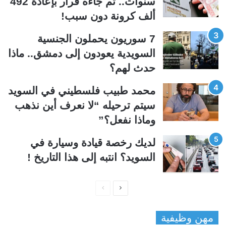
سنوات.. ثم جاءه قرار بإعادة 492
ا
ا
ألف كرونة دون سبب!
ل
ب
ي
ق
7 سوريون يحملون الجنسية
ة
ة
السويدية يعودون إلى دمشق.. ماذا
حدث لهم؟
محمد طبيب فلسطيني في السويد
سيتم ترحيله “لا نعرف أين نذهب
وماذا نفعل؟”
لديك رخصة قيادة وسيارة في
السويد؟ انتبه إلى هذا التاريخ !
ا
ا
ل
ل
مهن وظيفية
ص
ص