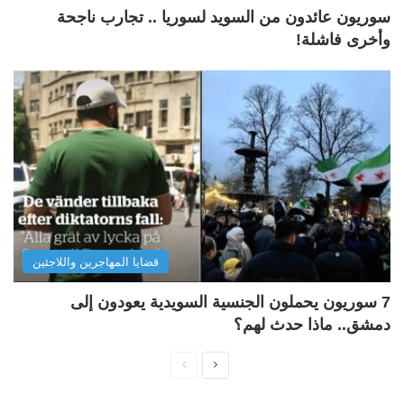
سوريون عائدون من السويد لسوريا .. تجارب ناجحة
وأخرى فاشلة!
قضايا المهاجرين واللاجئين
7 سوريون يحملون الجنسية السويدية يعودون إلى
دمشق.. ماذا حدث لهم؟
ا
ا
ل
ل