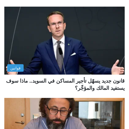
قوانين
قانون جديد يسهّل تأجير المساكن في السويد.. ماذا سوف
يستفيد المالك والمؤجِّر؟