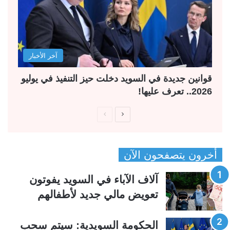
آخر الأخبار
قوانين جديدة في السويد دخلت حيز التنفيذ في يوليو
2026.. تعرف عليها!
ا
ا
ل
ل
ص
ص
أخرون يتصفحون الآن
ف
ف
ح
ح
آلاف الآباء في السويد يفوتون
ة
ة
تعويض مالي جديد لأطفالهم
ا
ا
ل
ل
الحكومة السويدية: سيتم سحب
ت
س