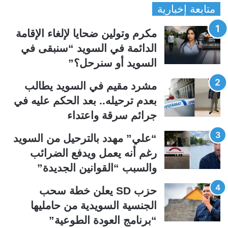
متابعة إخبارية
ص
ص
ف
ف
مكرم وتولين ضحايا لإلغاء الإقامة
ح
ح
الدائمة في السويد “سنبقى في
ة
ة
السويد أو سنرحل؟”
ا
ا
ل
ل
مشرد مقيم في السويد يطالب
ت
س
بعدم ترحيله.. بعد الحكم عليه في
ا
ا
جرائم سرقة واعتداء
ل
ب
ي
ق
“علي” مهدد بالترحيل من السويد
ة
ة
رغم أنه يعمل ويدفع الضرائب
والسبب “القوانين الجديدة”
حزب SD يعلن خطة سحب
الجنسية السويدية من حامليها
“برنامج العودة الطوعية”