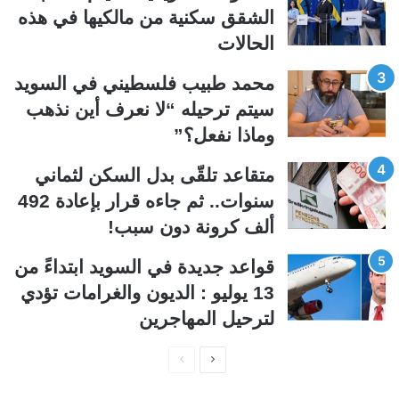
الشقق سكنية من مالكيها في هذه
ا
ا
الحالات
ل
ب
ي
ق
محمد طبيب فلسطيني في السويد
ة
ة
سيتم ترحيله “لا نعرف أين نذهب
وماذا نفعل؟”
متقاعد تلقّى بدل السكن لثماني
سنوات.. ثم جاءه قرار بإعادة 492
ألف كرونة دون سبب!
قواعد جديدة في السويد ابتداءً من
13 يوليو : الديون والغرامات تؤدي
لترحيل المهاجرين
ا
ا
ل
ل