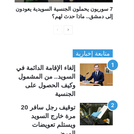
7 سوريون يحملون الجنسية السويدية يعودون
إلى دمشق.. ماذا حدث لهم؟
ا
ا
ل
ل
ص
ص
متابعة إخبارية
ف
ف
ح
ح
إلغاء الإقامة الدائمة في
ة
ة
السويد.. من المشمول
ا
ا
وكيف الحصول على
ل
ل
الجنسية
ت
س
ا
ا
توقيف رجل سافر 20
ل
ب
مرة خارج السويد
ي
ق
ويستلم تعويضات
ة
ة
المرض