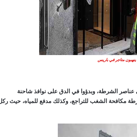
ينهبون متاجر في باريس
 عناصر الشرطة، وبدؤوا في الدق على نوافذ شاحنة
فع ذلك شرطة مكافحة الشغب للتراجع، وكذلك مدفع للمياه، حيث ركل