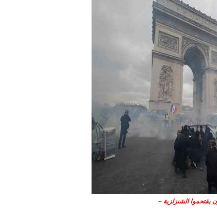
 يقتحموا الشنزلزية –