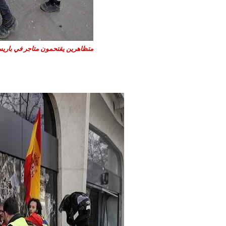
متظاهرين يقتحمون متاجر في باري