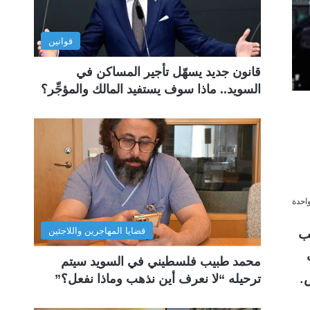
قوانين
قانون جديد يسهّل تأجير المساكن في
السويد.. ماذا سوف يستفيد المالك والمؤجِّر؟
احدة
قضايا المهاجرين واللاجئين
ب
محمد طبيب فلسطيني في السويد سيتم
.
ترحيله “لا نعرف أين نذهب وماذا نفعل؟”