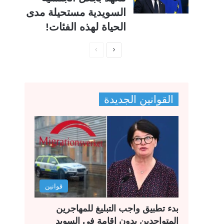
السويدية مستحيلة مدى
الحياة لهذه الفئات!
ا
ا
ل
ل
ص
ص
ف
ف
القوانين الجديدة
ح
ح
ة
ة
ا
ا
ل
ل
ت
س
ا
ا
قوانين
ل
ب
ي
ق
بدء تطبيق واجب التبليغ للمهاجرين
ة
ة
المتواجدين بدون إقامة في السويد