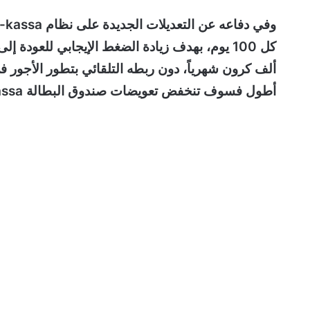
ألف كرون شهرياً، دون ربطه التلقائي بتطور الأجور 
أطول فسوف تنخفض تعويضات صندوق البطالة A-kassa ويجب تحويلك للسوسيال.