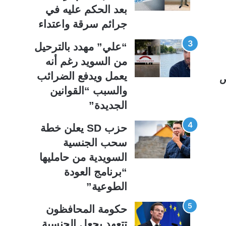
ي
ق
بعد الحكم عليه في
ة
ة
جرائم سرقة واعتداء
“علي” مهدد بالترحيل
من السويد رغم أنه
يعمل ويدفع الضرائب
ص
والسبب “القوانين
الجديدة”
حزب SD يعلن خطة
سحب الجنسية
السويدية من حامليها
“برنامج العودة
الطوعية”
حكومة المحافظون
تتعهد بجعل الجنسية