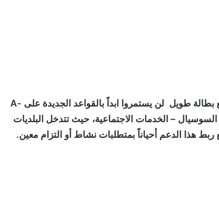
و أوضح الوزير أن العاطلين الذين يستمرون في وضع بطالة طويل لن يستمروا ابداً بالقواعد الجديدة على A-
بر السوسيال – الخدمات الاجتماعية، حيث تتدخل البلديات
بط هذا الدعم أحياناً بمتطلبات نشاط أو التزام معين.