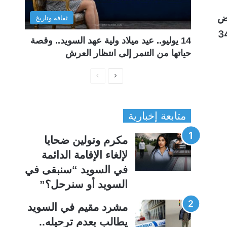
عويض
ثقافة وتاريخ
لإيجابي للعودة إلى العمل، مع رفع سقف الدخل المحتسب للتعويض إلى نحو 34
14 يوليو.. عيد ميلاد ولية عهد السويد.. وقصة
حياتها من التنمر إلى انتظار العرش
ا
ا
ل
ل
ص
ص
متابعة إخبارية
ف
ف
ح
ح
مكرم وتولين ضحايا
ة
ة
لإلغاء الإقامة الدائمة
ا
ا
في السويد “سنبقى في
ل
ل
السويد أو سنرحل؟”
ت
س
ا
ا
مشرد مقيم في السويد
ل
ب
يطالب بعدم ترحيله..