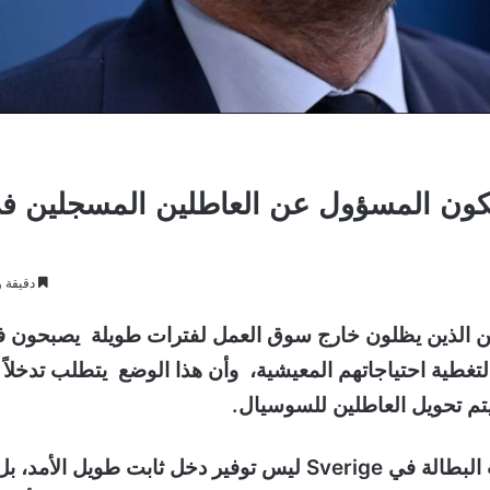
كون المسؤول عن العاطلين المسجلين ف
دقيقة و
لسويدي Johan Britz بأن العاطلين الذين يظلون خارج سوق العمل لفترات طويلة يصبحون
ي فيها إعانات البطالة A-kassa وحدها لتغطية احتياجاتهم المعيشية، وأن هذا الوضع يتطلب تدخلاً
تم تحويل العاطلين للسوسيال.
وأوضح الوزير أن الهدف الأساسي من نظام تعويضات البطالة في Sverige ليس توفير دخل ثابت طويل الأمد، ب