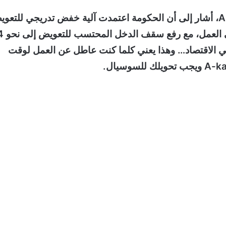
وفي دفاعه عن التعديلات الجديدة على نظام A-kassa، أشار إلى أن الحكومة اعتمدت آلية خفض تدريجي للت
كل 100 يوم، بهدف زيادة الضغط ا
في الاقتصاد… وهذا يعني كلما كنت عاطل عن العمل لوقت