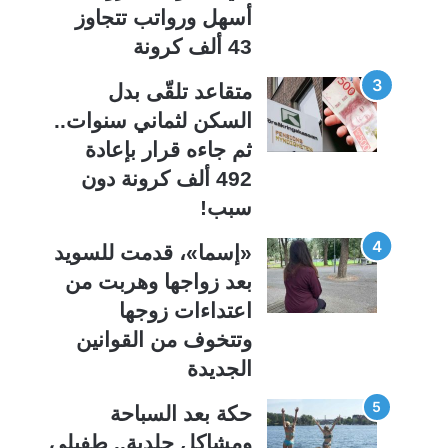
ي
ق
أسهل ورواتب تتجاوز
ة
ة
43 ألف كرونة
متقاعد تلقّى بدل
السكن لثماني سنوات..
ثم جاءه قرار بإعادة
492 ألف كرونة دون
سبب!
«إسما»، قدمت للسويد
بعد زواجها وهربت من
اعتداءات زوجها
وتتخوف من القوانين
الجديدة
حكة بعد السباحة
ومشاكل جلدية.. طفيلي