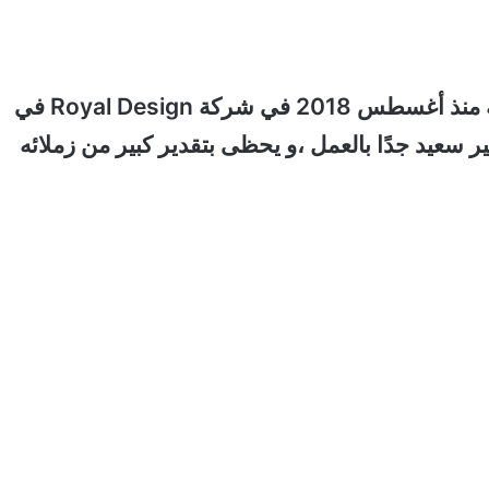
لقد تعلم اللغة السويدية ، وكان لديه وظيفة دائمة منذ أغسطس 2018 في شركة Royal Design في
وكان منير سعيد جدًا بالعمل ،و يحظى بتقدير كبير من زملائه