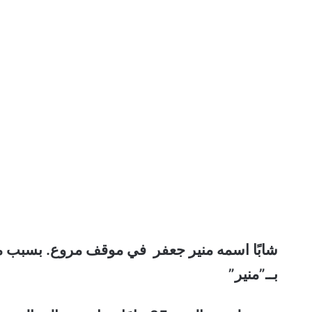
شابًا اسمه منير جعفر في موقف مروع. بسبب م
بــ”منير”