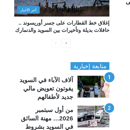
 على
آخر الأخبار
إغلاق خط القطارات على جسر أوريسوند ..
حافلات بديلة وتأخيرات بين السويد والدنمارك
ا
ا
ل
ل
ص
ص
متابعة إخبارية
ف
ف
ح
ح
آلاف الآباء في السويد
ة
ة
يفوتون تعويض مالي
ا
ا
جديد لأطفالهم
ل
ل
ت
س
من أول سبتمبر
ا
ا
2026… مهنة السائق
ل
ب
في السويد بشروط