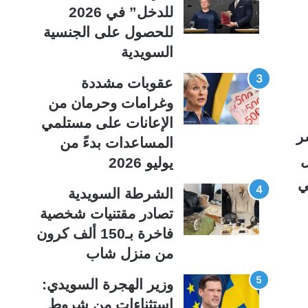
ي
ق
للدخل” في 2026
ة
ة
للحصول على الجنسية
السويدية
عقوبات مشددة
وغرامات وحرمان من
الإعانات على مستلمي
صورة تنشر
المساعدات بدءً من
ل
يوليو 2026
ي
الشرطة السويدية
تصادر مقتنيات شخصية
فاخرة بـ150 ألف كرون
من منزل شاب
وزير الهجرة السويدي:
استثناءات من شروط