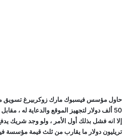
حاول مؤسس فيسبوك مارك زوكربيرغ تسويق موق
50 ألف دولار لتجهيز الموقع والدعاية له ، مقابل حصة تصل 35 % من الموقع….