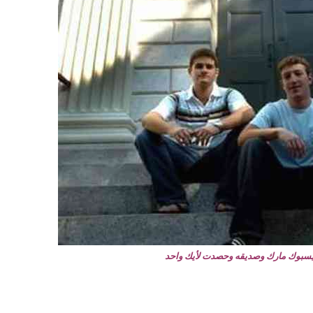
سبوك مارك وصديقه وحصدت لأيك واحد