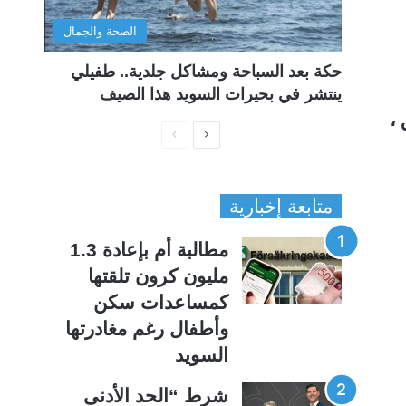
الصحة والجمال
حكة بعد السباحة ومشاكل جلدية.. طفيلي
ينتشر في بحيرات السويد هذا الصيف
يق ،
ا
ا
ل
ل
ص
ص
متابعة إخبارية
ف
ف
ح
ح
مطالبة أم بإعادة 1.3
ة
ة
مليون كرون تلقتها
ا
ا
كمساعدات سكن
ل
ل
وأطفال رغم مغادرتها
ت
س
السويد
ا
ا
ل
ب
شرط “الحد الأدنى