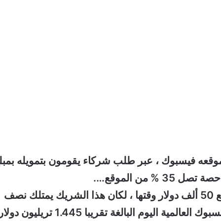
عه فيسبوك ، عبر طلب شركاء يقومون بتمويله بمبل
إلا انه فشل بذلك أول الأمر ، ولو وجد شريك يدفع 50 ألف دولار وقتها ، لكان هذا الشريك يمتلك نصف
تريليون دولار ما يقارب من ثلث قيمة مؤسسة فيسبوك العالمية اليوم البالغة تقريبا 1.445 تريليون دول