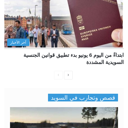
آخر الأخبار
ابتداءً من اليوم 6 يونيو بدء تطبيق قوانين الجنسية
السويدية المشددة
ا
ا
ل
ل
ص
ص
قصص وتجارب في السويد
ف
ف
ح
ح
ة
ة
ا
ا