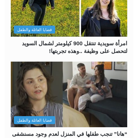
قضايا العائلة والطفل
امرأة سويدية تنتقل 900 كيلومتر لشمال السويد
لتحصل على وظيفة ..وهذه تجربتها!
قضايا العائلة والطفل
“هانا” تنجب طفلها في المنزل لعدم وجود مسنشفى