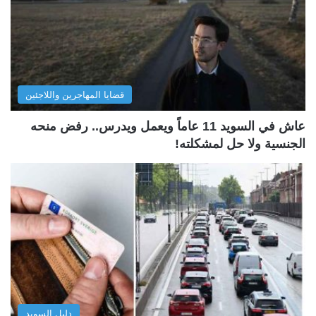
قضايا المهاجرين واللاجئين
عاش في السويد 11 عاماً ويعمل ويدرس.. رفض منحه
الجنسية ولا حل لمشكلته!
دليل السويد