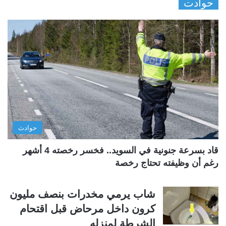
حوادت
ف
ف
ح
ح
ة
ة
ا
ا
ل
ل
ت
س
ا
ا
ل
ب
ي
ق
حوادث
ة
ة
قاد بسرعة جنونية في السويد.. فخسر رخصته 4 أشهر
رغم أن وظيفته تحتاج رخصة
شاب يرمي مخدرات بنصف مليون
كرون داخل مرحاض قبل اقتحام
الشرطة لمنزله