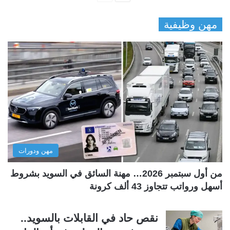
ل
ل
مهن وظيفية
ص
ص
ف
ف
ح
ح
ة
ة
ا
ا
ل
ل
ت
س
ا
ا
ل
ب
مهن ودورات
ي
ق
ة
ة
من أول سبتمبر 2026… مهنة السائق في السويد بشروط
أسهل ورواتب تتجاوز 43 ألف كرونة
نقص حاد في القابلات بالسويد..