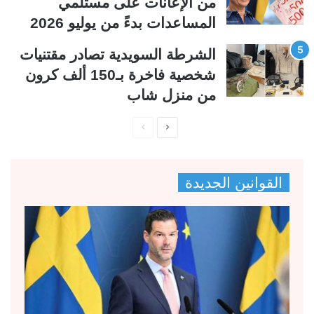
من الإعانات على مستلمي
المساعدات بدءً من يوليو 2026
الشرطة السويدية تصادر مقتنيات
شخصية فاخرة بـ150 ألف كرون
من منزل شاب
ا
ا
ل
ل
ص
ص
القوانين الجديدة
ف
ف
ح
ح
ة
ة
ا
ا
ل
ل
ت
س
ا
ا