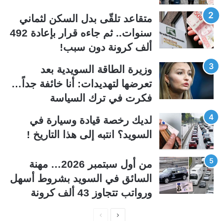
ل
ل
متقاعد تلقّى بدل السكن لثماني
ت
س
سنوات.. ثم جاءه قرار بإعادة 492
ا
ا
ألف كرونة دون سبب!
ل
ب
ي
ق
وزيرة الطاقة السويدية بعد
ة
ة
تعرضها لتهديدات: أنا خائفة جداً…
فكرت في ترك السياسة
لديك رخصة قيادة وسيارة في
السويد؟ انتبه إلى هذا التاريخ !
من أول سبتمبر 2026… مهنة
السائق في السويد بشروط أسهل
ورواتب تتجاوز 43 ألف كرونة
ا
ا