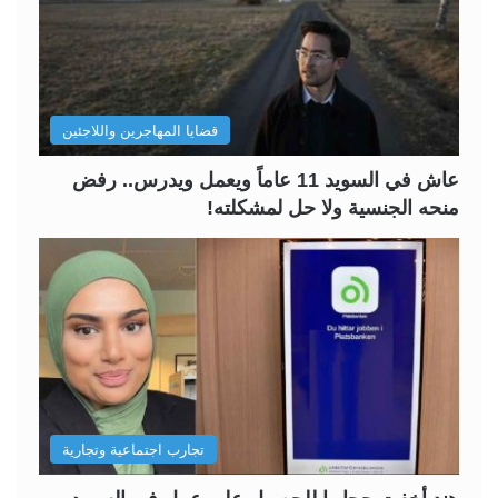
ل
ل
ت
س
ا
ا
ل
ب
قضايا المهاجرين واللاجئين
ي
ق
ة
ة
عاش في السويد 11 عاماً ويعمل ويدرس.. رفض
منحه الجنسية ولا حل لمشكلته!
تجارب اجتماعية وتجارية