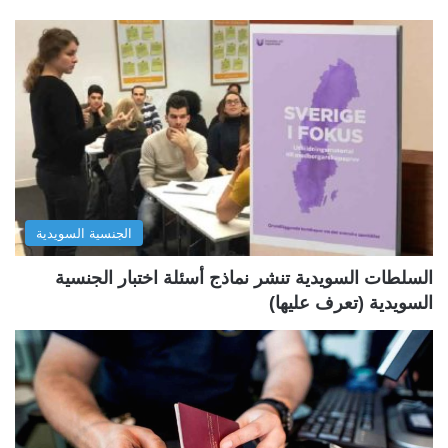
ف
ف
ح
ح
ة
ة
ا
ا
ل
ل
ت
س
ا
ا
ل
ب
الجنسية السويدية
ي
ق
ة
ة
السلطات السويدية تنشر نماذج أسئلة اختبار الجنسية
السويدية (تعرف عليها)