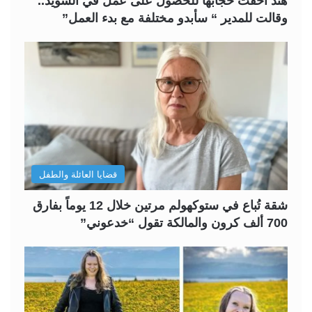
هند أخفت حجابها للحصول على عمل في السويد..
وقالت للمدير “ سأبدو مختلفة مع بدء العمل”
قضايا العائلة والطفل
شقة تُباع في ستوكهولم مرتين خلال 12 يوماً بفارق
700 ألف كرون والمالكة تقول “خدعوني”