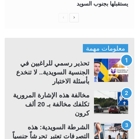
يستقبلها بجنوب السويد
ا
ا
ل
ل
ص
ص
ف
ف
معلومات مهمة
ح
ح
ة
ة
تحذير رسمي للراغبين في
ا
ا
الجنسية السويدية.. لا تنخدع
ل
ل
بأسئلة الاختبار
ت
س
مخالفة هذه الإشارة المرورية
ا
ا
تكلفك مخالفة بـ 20 ألف
ل
ب
كرون
ي
ق
ة
ة
الشرطة السويدية: هذه
التصرفات تعتبر تحرشاً جنسياً