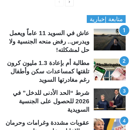
ا
ا
ل
ل
متابعة إخبارية
ص
ص
ف
ف
عاش في السويد 11 عاماً ويعمل
ح
ح
ويدرس.. رفض منحه الجنسية ولا
ة
ة
حل لمشكلته!
ا
ا
ل
ل
مطالبة أم بإعادة 1.3 مليون كرون
ت
س
تلقتها كمساعدات سكن وأطفال
ا
ا
رغم مغادرتها السويد
ل
ب
ي
ق
شرط “الحد الأدنى للدخل” في
ة
ة
2026 للحصول على الجنسية
السويدية
عقوبات مشددة وغرامات وحرمان