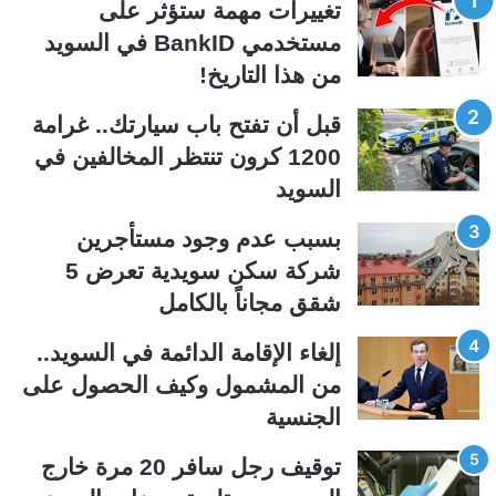
تغييرات مهمة ستؤثر على
ح
ح
مستخدمي BankID في السويد
ة
ة
من هذا التاريخ!
ا
ا
ل
ل
قبل أن تفتح باب سيارتك.. غرامة
ت
س
1200 كرون تنتظر المخالفين في
ا
ا
السويد
ل
ب
ي
ق
بسبب عدم وجود مستأجرين
ة
ة
شركة سكن سويدية تعرض 5
شقق مجاناً بالكامل
إلغاء الإقامة الدائمة في السويد..
من المشمول وكيف الحصول على
الجنسية
توقيف رجل سافر 20 مرة خارج