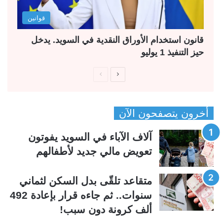
قوانين
قانون استخدام الأوراق النقدية في السويد. يدخل
حيز التنفيذ 1 يوليو
ا
ا
ل
ل
ص
ص
أخرون يتصفحون الآن
ف
ف
ح
ح
آلاف الآباء في السويد يفوتون
ة
ة
تعويض مالي جديد لأطفالهم
ا
ا
ل
ل
متقاعد تلقّى بدل السكن لثماني
ت
س
سنوات.. ثم جاءه قرار بإعادة 492
ا
ا
ألف كرونة دون سبب!
ل
ب