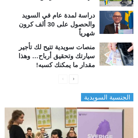
دراسة لمدة عام في السويد
والحصول على 30 ألف كرون
شهرياً
منصات سويدية تتيح لك تأجير
سيارتك وتحقيق أرباح… وهذا
مقدار ما يمكنك كسبه!
ا
ا
ل
ل
الجنسية السويدية
ص
ص
ف
ف
ح
ح
ة
ة
ا
ا