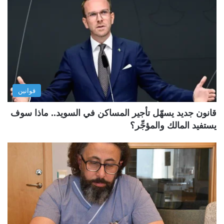
قوانين
قانون جديد يسهّل تأجير المساكن في السويد.. ماذا سوف
يستفيد المالك والمؤجِّر؟