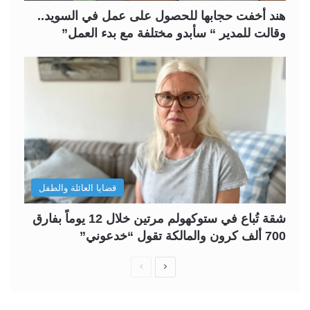
هند أخفت حجابها للحصول على عمل في السويد..
وقالت للمدير “ سأبدو مختلفة مع بدء العمل”
قضايا العائلة والطفل
شقة تُباع في ستوكهولم مرتين خلال 12 يوماً بفارق
700 ألف كرون والمالكة تقول “خدعوني”
ا
ا
ل
ل
ص
ص