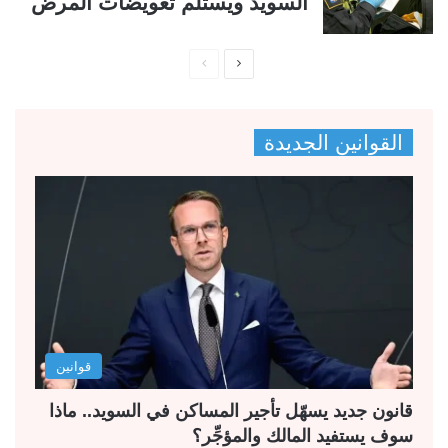
السويد ويستلم تعويضات المرض
ا
ا
ل
ل
ص
ص
القوانين الجديدة
ف
ف
ح
ح
ة
ة
ا
ا
ل
ل
ت
س
ا
ا
ل
ب
قوانين
ي
ق
ة
ة
قانون جديد يسهّل تأجير المساكن في السويد.. ماذا
سوف يستفيد المالك والمؤجِّر؟