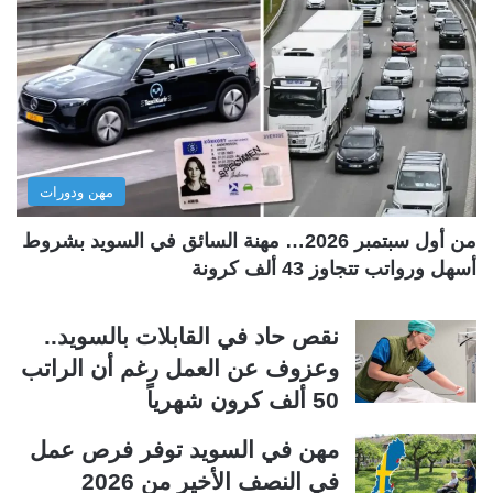
ة
ة
ا
ا
ل
ل
ت
س
ا
ا
ل
ب
مهن ودورات
ي
ق
ة
ة
من أول سبتمبر 2026… مهنة السائق في السويد بشروط
أسهل ورواتب تتجاوز 43 ألف كرونة
نقص حاد في القابلات بالسويد..
وعزوف عن العمل رغم أن الراتب
50 ألف كرون شهرياً
مهن في السويد توفر فرص عمل
في النصف الأخير من 2026