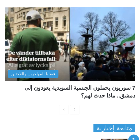
قضايا المهاجرين واللاجئين
7 سوريون يحملون الجنسية السويدية يعودون إلى
دمشق.. ماذا حدث لهم؟
ا
ا
ل
ل
متابعة إخبارية
ص
ص
ف
ف