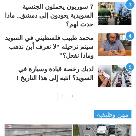
ي
ق
7 سوريون يحملون الجنسية
ة
ة
السويدية يعودون إلى دمشق.. ماذا
حدث لهم؟
محمد طبيب فلسطيني في السويد
سيتم ترحيله “لا نعرف أين نذهب
وماذا نفعل؟”
لديك رخصة قيادة وسيارة في
السويد؟ انتبه إلى هذا التاريخ !
ا
ا
ل
ل
مهن وظيفية
ص
ص
ف
ف
ح
ح