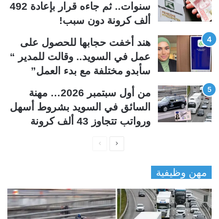
ة
ة
سنوات.. ثم جاءه قرار بإعادة 492
ألف كرونة دون سبب!
هند أخفت حجابها للحصول على
عمل في السويد.. وقالت للمدير “
سأبدو مختلفة مع بدء العمل”
من أول سبتمبر 2026… مهنة
السائق في السويد بشروط أسهل
ورواتب تتجاوز 43 ألف كرونة
ا
ا
ل
ل
مهن وظيفية
ص
ص
ف
ف
ح
ح
ة
ة