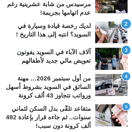
مرسيدس من شابة عشرينية رغم
ة
ة
عدم اتهامها بجريمة!
ا
ا
ل
ل
لديك رخصة قيادة وسيارة في
ت
س
السويد؟ انتبه إلى هذا التاريخ !
ا
ا
ل
ب
آلاف الآباء في السويد يفوتون
ي
ق
تعويض مالي جديد لأطفالهم
ة
ة
من أول سبتمبر 2026… مهنة
السائق في السويد بشروط أسهل
ورواتب تتجاوز 43 ألف كرونة
متقاعد تلقّى بدل السكن لثماني
سنوات.. ثم جاءه قرار بإعادة 492
ألف كرونة دون سبب!