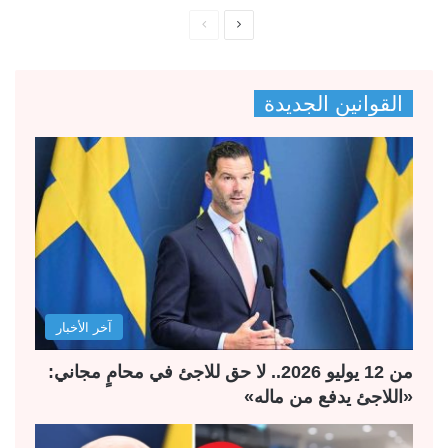
ا
ا
ل
ل
ص
ص
القوانين الجديدة
ف
ف
ح
ح
ة
ة
ا
ا
ل
ل
ت
س
ا
ا
ل
ب
آخر الأخبار
ي
ق
ة
ة
من 12 يوليو 2026.. لا حق للاجئ في محامٍ مجاني:
«اللاجئ يدفع من ماله»