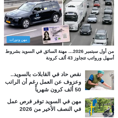
ا
ا
ل
ل
ت
س
ا
ا
ل
ب
مهن ودورات
ي
ق
ة
ة
من أول سبتمبر 2026… مهنة السائق في السويد بشروط
أسهل ورواتب تتجاوز 43 ألف كرونة
نقص حاد في القابلات بالسويد..
وعزوف عن العمل رغم أن الراتب
50 ألف كرون شهرياً
مهن في السويد توفر فرص عمل
في النصف الأخير من 2026