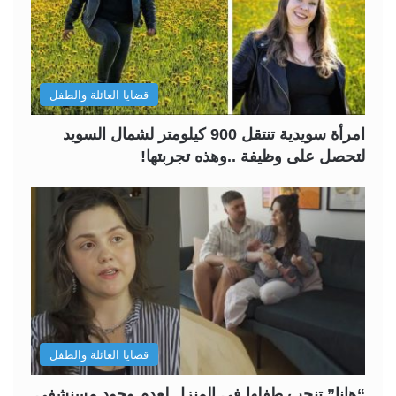
قضايا العائلة والطفل
امرأة سويدية تنتقل 900 كيلومتر لشمال السويد
لتحصل على وظيفة ..وهذه تجربتها!
قضايا العائلة والطفل
“هانا” تنجب طفلها في المنزل لعدم وجود مسنشفى