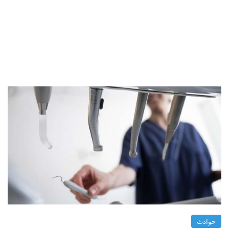
حوادث