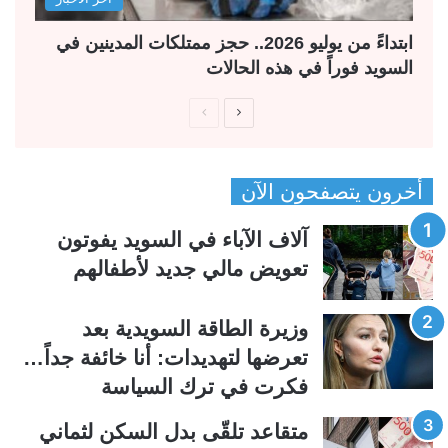
ابتداءً من يوليو 2026.. حجز ممتلكات المدينين في
السويد فوراً في هذه الحالات
ا
ا
ل
ل
ص
ص
أخرون يتصفحون الآن
ف
ف
ح
ح
آلاف الآباء في السويد يفوتون
ة
ة
تعويض مالي جديد لأطفالهم
ا
ا
ل
ل
وزيرة الطاقة السويدية بعد
ت
س
تعرضها لتهديدات: أنا خائفة جداً…
ا
ا
فكرت في ترك السياسة
ل
ب
ي
ق
متقاعد تلقّى بدل السكن لثماني