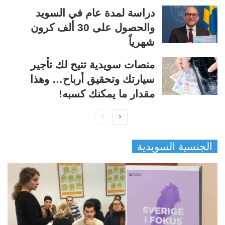
دراسة لمدة عام في السويد
والحصول على 30 ألف كرون
شهرياً
منصات سويدية تتيح لك تأجير
سيارتك وتحقيق أرباح… وهذا
مقدار ما يمكنك كسبه!
ا
ا
ل
ل
الجنسية السويدية
ص
ص
ف
ف
ح
ح
ة
ة
ا
ا
ل
ل