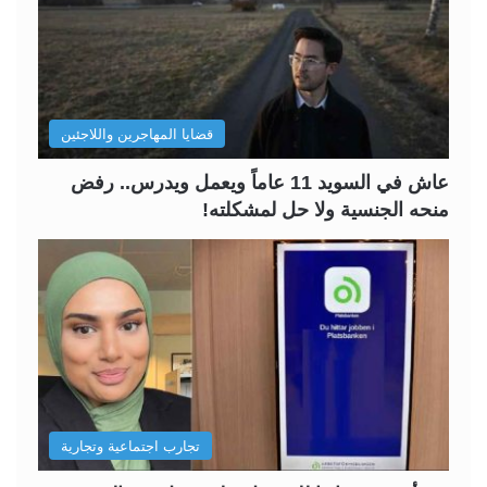
ل
ل
ت
س
ا
ا
ل
ب
قضايا المهاجرين واللاجئين
ي
ق
ة
ة
عاش في السويد 11 عاماً ويعمل ويدرس.. رفض
منحه الجنسية ولا حل لمشكلته!
تجارب اجتماعية وتجارية