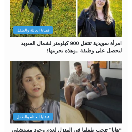
قضايا العائلة والطفل
امرأة سويدية تنتقل 900 كيلومتر لشمال السويد
لتحصل على وظيفة ..وهذه تجربتها!
قضايا العائلة والطفل
“هانا” تنجب طفلها في المنزل لعدم وجود مسنشفى