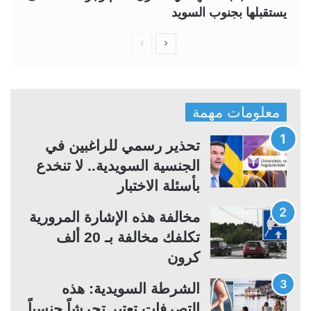
يستقبلها بجنوب السويد
ا
ا
ل
ل
ص
ص
ف
ف
معلومات مهمة
ح
ح
ة
ة
تحذير رسمي للراغبين في
ا
ا
الجنسية السويدية.. لا تنخدع
ل
ل
بأسئلة الاختبار
ت
س
مخالفة هذه الإشارة المرورية
ا
ا
تكلفك مخالفة بـ 20 ألف
ل
ب
كرون
ي
ق
ة
ة
الشرطة السويدية: هذه
التصرفات تعتبر تحرشاً جنسياً