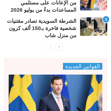
من الإعانات على مستلمي
المساعدات بدءً من يوليو 2026
الشرطة السويدية تصادر مقتنيات
شخصية فاخرة بـ150 ألف كرون
من منزل شاب
ا
ا
ل
ل
ص
ص
القوانين الجديدة
ف
ف
ح
ح
ة
ة
ا
ا
ل
ل
ت
س
ا
ا