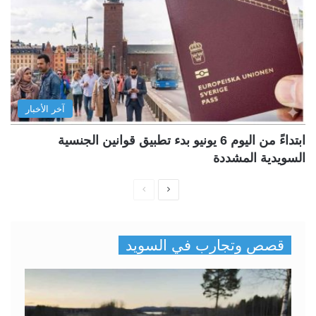
آخر الأخبار
ابتداءً من اليوم 6 يونيو بدء تطبيق قوانين الجنسية
السويدية المشددة
ا
ا
ل
ل
ص
ص
قصص وتجارب في السويد
ف
ف
ح
ح
ة
ة
ا
ا