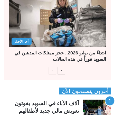
آخر الأخبار
ابتداءً من يوليو 2026.. حجز ممتلكات المدينين في
السويد فوراً في هذه الحالات
ا
ا
ل
ل
ص
ص
أخرون يتصفحون الآن
ف
ف
ح
ح
آلاف الآباء في السويد يفوتون
ة
ة
تعويض مالي جديد لأطفالهم
ا
ا