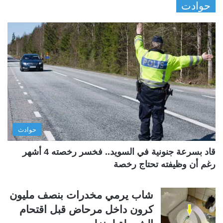
حوادت
ف
ف
ح
ح
ة
ة
ا
ا
ل
ل
ت
س
ا
ا
ل
ب
ي
ق
حوادث
ة
ة
قاد بسرعة جنونية في السويد.. فخسر رخصته 4 أشهر
رغم أن وظيفته تحتاج رخصة
شاب يرمي مخدرات بنصف مليون
كرون داخل مرحاض قبل اقتحام