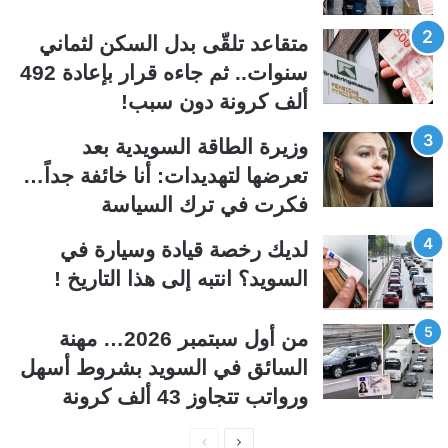
ل
ل
متقاعد تلقّى بدل السكن لثماني
ت
س
سنوات.. ثم جاءه قرار بإعادة 492
ا
ا
ألف كرونة دون سبب!
ل
ب
ي
ق
وزيرة الطاقة السويدية بعد
ة
ة
تعرضها لتهديدات: أنا خائفة جداً…
فكرت في ترك السياسة
لديك رخصة قيادة وسيارة في
السويد؟ انتبه إلى هذا التاريخ !
من أول سبتمبر 2026… مهنة
السائق في السويد بشروط أسهل
ورواتب تتجاوز 43 ألف كرونة
ا
ا