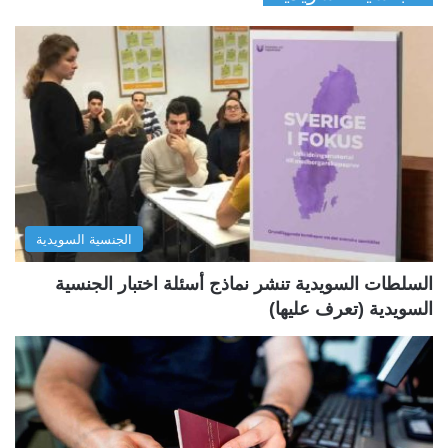
ف
ف
ح
ح
ة
ة
ا
ا
ل
ل
ت
س
ا
ا
ل
ب
الجنسية السويدية
ي
ق
ة
ة
السلطات السويدية تنشر نماذج أسئلة اختبار الجنسية
السويدية (تعرف عليها)