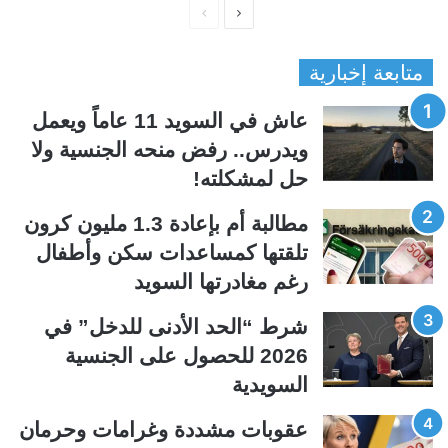
ا
ا
ل
ل
متابعة إخبارية
ص
ص
ف
ف
عاش في السويد 11 عاماً ويعمل
ح
ح
ويدرس.. رفض منحه الجنسية ولا
ة
ة
حل لمشكلته!
ا
ا
ل
ل
مطالبة أم بإعادة 1.3 مليون كرون
ت
س
تلقتها كمساعدات سكن وأطفال
ا
ا
رغم مغادرتها السويد
ل
ب
ي
ق
شرط “الحد الأدنى للدخل” في
ة
ة
2026 للحصول على الجنسية
السويدية
عقوبات مشددة وغرامات وحرمان