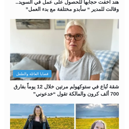
هند أخفت حجابها للحصول على عمل في السويد..
وقالت للمدير “ سأبدو مختلفة مع بدء العمل”
قضايا العائلة والطفل
شقة تُباع في ستوكهولم مرتين خلال 12 يوماً بفارق
700 ألف كرون والمالكة تقول “خدعوني”