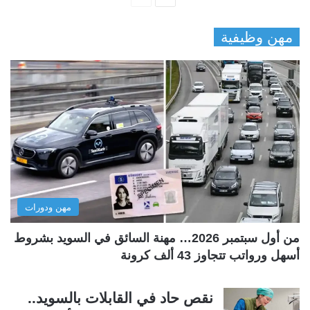
ل
ل
مهن وظيفية
ص
ص
ف
ف
ح
ح
ة
ة
ا
ا
ل
ل
ت
س
ا
ا
ل
ب
مهن ودورات
ي
ق
ة
ة
من أول سبتمبر 2026… مهنة السائق في السويد بشروط
أسهل ورواتب تتجاوز 43 ألف كرونة
نقص حاد في القابلات بالسويد..