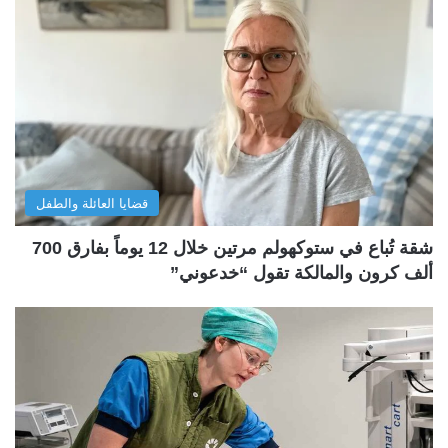
قضايا العائلة والطفل
شقة تُباع في ستوكهولم مرتين خلال 12 يوماً بفارق 700
ألف كرون والمالكة تقول “خدعوني”