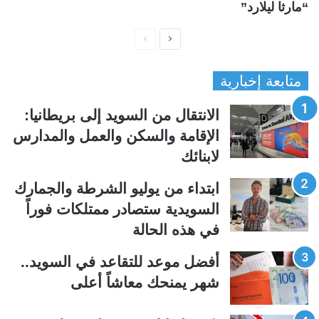
“مارثا ليلارد”
ا
ا
ل
ل
متابعة إخبارية
ص
ص
ف
ف
الانتقال من السويد إلى بريطانيا:
ح
ح
الإقامة والسكن والعمل والمدارس
ة
ة
لابنائك
ا
ا
ل
ل
ابتداء من يوليو الشرطة والجمارك
ت
س
السويدية ستصادر ممتلكات فوراً
ا
ا
في هذه الحالة
ل
ب
ي
ق
أفضل موعد للتقاعد في السويد..
ة
ة
شهر يمنحك معاشاً أعلى