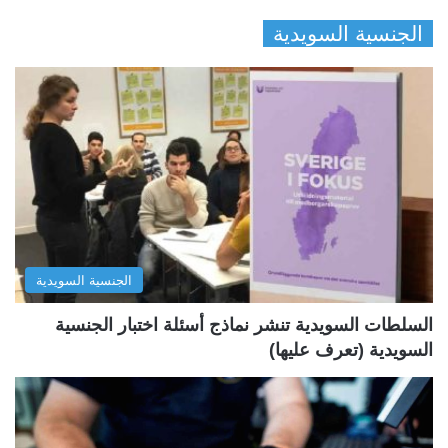
ل
ل
الجنسية السويدية
ص
ص
ف
ف
ح
ح
ة
ة
ا
ا
ل
ل
ت
س
ا
ا
ل
ب
الجنسية السويدية
ي
ق
ة
ة
السلطات السويدية تنشر نماذج أسئلة اختبار الجنسية
السويدية (تعرف عليها)