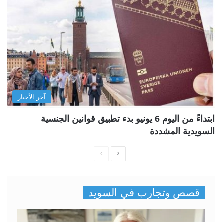
آخر الأخبار
ابتداءً من اليوم 6 يونيو بدء تطبيق قوانين الجنسية
السويدية المشددة
ا
ا
ل
ل
ص
ص
قصص وتجارب في السويد
ف
ف
ح
ح