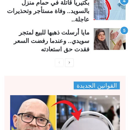
بكتيريا قاتلة في حمام منزل
بالسويد.. وفاة مستأجر وتحذيرات
عاجلة..
مايا أرسلت ذهبها للبيع لمتجر
سويدي.. وعندما رفضت السعر
فقدت حق استعادته
ا
ا
ل
ل
ص
ص
القوانين الجديدة
ف
ف
ح
ح
ة
ة
ا
ا
ل
ل
ت
س