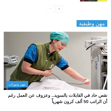
ا
ا
ل
ل
مهن وظيفية
ص
ص
ف
ف
ح
ح
ة
ة
ا
ا
ل
ل
ت
س
ا
ا
ل
ب
مهن ودورات
ي
ق
ة
ة
نقص حاد في القابلات بالسويد.. وعزوف عن العمل رغم
أن الراتب 50 ألف كرون شهرياً