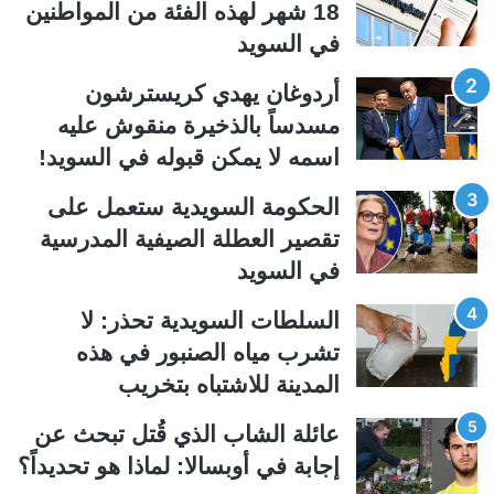
18 شهر لهذه الفئة من المواطنين
ا
ا
في السويد
ل
ل
ت
س
أردوغان يهدي كريسترشون
ا
ا
مسدساً بالذخيرة منقوش عليه
ل
ب
اسمه لا يمكن قبوله في السويد!
ي
ق
الحكومة السويدية ستعمل على
ة
ة
تقصير العطلة الصيفية المدرسیة
في السويد
السلطات السويدية تحذر: لا
تشرب مياه الصنبور في هذه
المدينة للاشتباه بتخريب
عائلة الشاب الذي قُتل تبحث عن
إجابة في أوبسالا: لماذا هو تحديداً؟