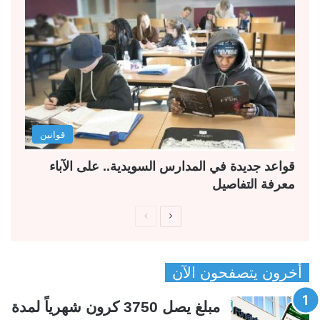
قوانين
قواعد جديدة في المدارس السويدية.. على الآباء
معرفة التفاصيل
ا
ا
ل
ل
ص
ص
أخرون يتصفحون الآن
ف
ف
ح
ح
مبلغ يصل 3750 كرون شهرياً لمدة
ة
ة