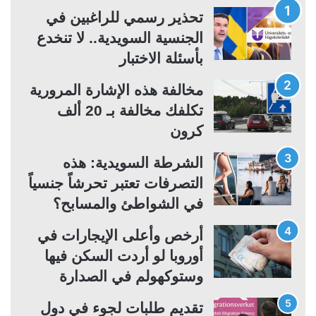
ة
ة
تحذير رسمي للراغبين في
ا
ا
الجنسية السويدية.. لا تنخدع
ل
ل
بأسئلة الاختبار
ت
س
مخالفة هذه الإشارة المرورية
ا
ا
تكلفك مخالفة بـ 20 ألف
ل
ب
كرون
ي
ق
ة
ة
الشرطة السويدية: هذه
التصرفات تعتبر تحرشاً جنسياً
في الشواطئ والمسابح؟
أرخص وأعلى الإيجارات في
أوروبا لو أردت السكن فيها
وستوكهولم في الصدارة
تقديم طلبات لجوء في دول