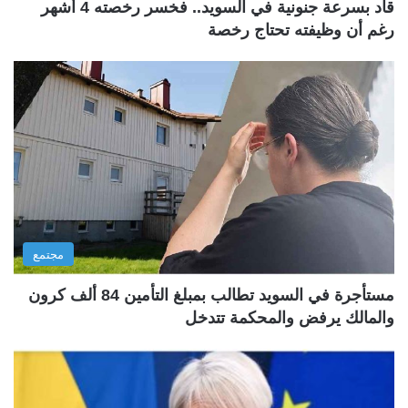
قاد بسرعة جنونية في السويد.. فخسر رخصته 4 أشهر
رغم أن وظيفته تحتاج رخصة
مجتمع
مستأجرة في السويد تطالب بمبلغ التأمين 84 ألف كرون
والمالك يرفض والمحكمة تتدخل