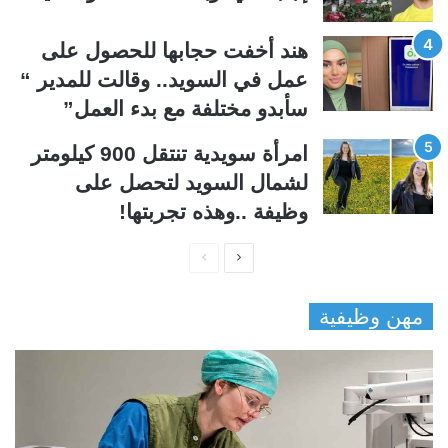
هند أخفت حجابها للحصول على
عمل في السويد.. وقالت للمدير “
سأبدو مختلفة مع بدء العمل”
امرأة سويدية تنتقل 900 كيلومتر
لشمال السويد لتحصل على
وظيفة ..وهذه تجربتها!
ا
ا
ل
ل
مهن وظيفية
ص
ص
ف
ف
ح
ح
ة
ة
ا
ا