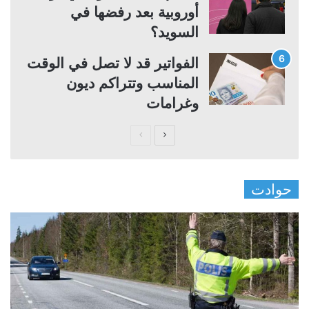
أوروبية بعد رفضها في
السويد؟
الفواتير قد لا تصل في الوقت
المناسب وتتراكم ديون
وغرامات
ا
ا
ل
ل
ص
ص
حوادت
ف
ف
ح
ح
ة
ة
ا
ا
ل
ل
ت
س
ا
ا