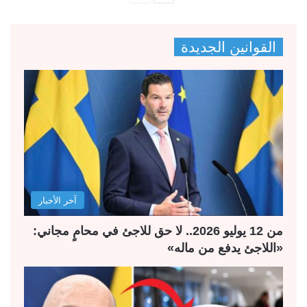
ل
ل
ص
ص
القوانين الجديدة
ف
ف
ح
ح
ة
ة
ا
ا
ل
ل
ت
س
ا
ا
ل
ب
آخر الأخبار
ي
ق
ة
ة
من 12 يوليو 2026.. لا حق للاجئ في محامٍ مجاني:
«اللاجئ يدفع من ماله»