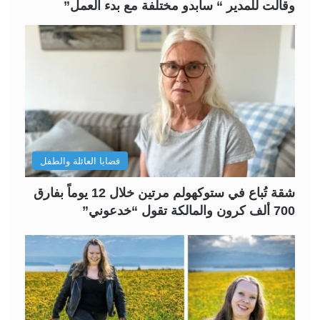
وقالت للمدير “ سأبدو مختلفة مع بدء العمل”
قضايا العائلة والطفل
شقة تُباع في ستوكهولم مرتين خلال 12 يوماً بفارق
700 ألف كرون والمالكة تقول “خدعوني”