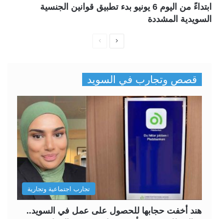
ابتداءً من اليوم 6 يونيو بدء تطبيق قوانين الجنسية
السويدية المشددة
ا
ا
ل
ل
ص
ص
قصص وتجارب في السويد
ف
ف
ح
ح
ة
ة
ا
ا
ل
ل
ت
س
ا
ا
ل
ب
تجارب اجتماعية وتجارية
ي
ق
ة
ة
هند أخفت حجابها للحصول على عمل في السويد..