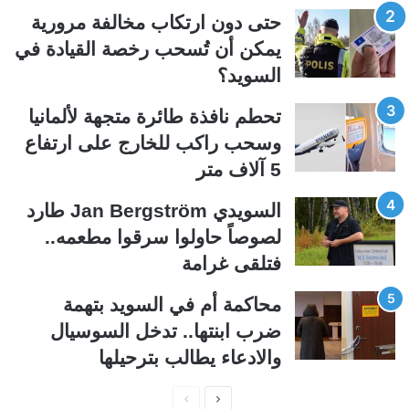
ل
ل
حتى دون ارتكاب مخالفة مرورية
ت
س
يمكن أن تُسحب رخصة القيادة في
ا
ا
السويد؟
ل
ب
ي
ق
تحطم نافذة طائرة متجهة لألمانيا
ة
ة
وسحب راكب للخارج على ارتفاع
5 آلاف متر
السويدي Jan Bergström طارد
لصوصاً حاولوا سرقوا مطعمه..
فتلقى غرامة
محاكمة أم في السويد بتهمة
ضرب ابنتها.. تدخل السوسيال
والادعاء يطالب بترحيلها
ا
ا