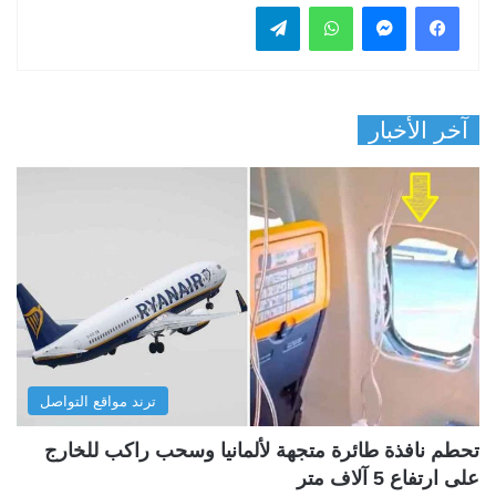
فيسبوك
ماسنجر
واتساب
تيلقرام
آخر الأخبار
ترند مواقع التواصل
تحطم نافذة طائرة متجهة لألمانيا وسحب راكب للخارج
على ارتفاع 5 آلاف متر