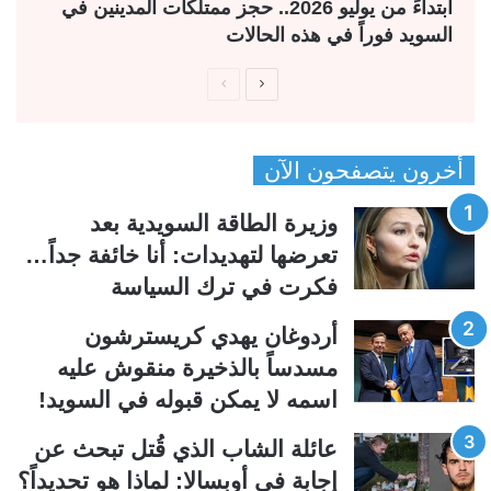
ابتداءً من يوليو 2026.. حجز ممتلكات المدينين في
السويد فوراً في هذه الحالات
ا
ا
ل
ل
ص
ص
أخرون يتصفحون الآن
ف
ف
ح
ح
وزيرة الطاقة السويدية بعد
ة
ة
تعرضها لتهديدات: أنا خائفة جداً…
ا
ا
فكرت في ترك السياسة
ل
ل
ت
س
أردوغان يهدي كريسترشون
ا
ا
مسدساً بالذخيرة منقوش عليه
ل
ب
اسمه لا يمكن قبوله في السويد!
ي
ق
عائلة الشاب الذي قُتل تبحث عن
ة
ة
إجابة في أوبسالا: لماذا هو تحديداً؟