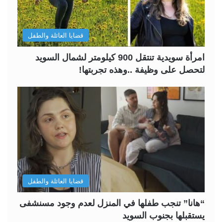
قضايا العائلة والطفل
امرأة سويدية تنتقل 900 كيلومتر لشمال السويد
لتحصل على وظيفة ..وهذه تجربتها!
قضايا العائلة والطفل
“هانا” تنجب طفلها في المنزل لعدم وجود مسنشفى
يستقبلها بجنوب السويد