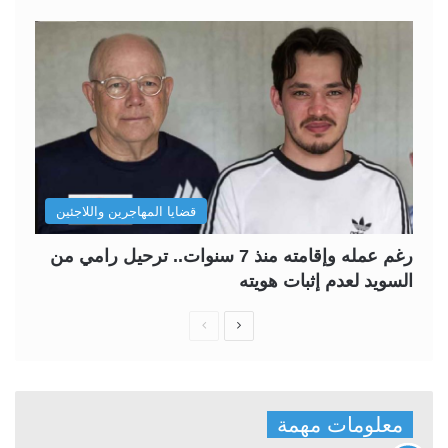
قضايا المهاجرين واللاجئين
رغم عمله وإقامته منذ 7 سنوات.. ترحيل رامي من
السويد لعدم إثبات هويته
ا
ا
ل
ل
ص
ص
ف
ف
معلومات مهمة
ح
ح