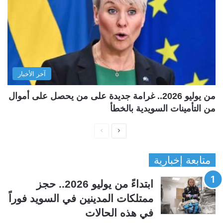
آخر الأخبار
من يوليو 2026.. غرامة جديدة على من يحصل على أموال
من التأمينات السويدية بالخطأ
ا
ا
ل
ل
متابعة إخبارية
ص
ص
ف
ف
ابتداءً من يوليو 2026.. حجز
ح
ح
ممتلكات المدينين في السويد فوراً
ة
ة
في هذه الحالات
ا
ا