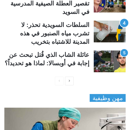
تقصير العطلة الصيفية المدرسیة
في السويد
السلطات السويدية تحذر: لا
تشرب مياه الصنبور في هذه
المدينة للاشتباه بتخريب
عائلة الشاب الذي قُتل تبحث عن
إجابة في أوبسالا: لماذا هو تحديداً؟
ا
ا
ل
ل
مهن وظيفية
ص
ص
ف
ف
ح
ح
ة
ة
ا
ا