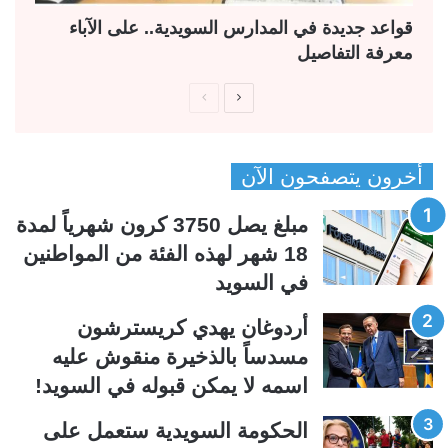
قواعد جديدة في المدارس السويدية.. على الآباء
معرفة التفاصيل
ا
ا
ل
ل
ص
ص
أخرون يتصفحون الآن
ف
ف
ح
ح
مبلغ يصل 3750 كرون شهرياً لمدة
ة
ة
18 شهر لهذه الفئة من المواطنين
ا
ا
في السويد
ل
ل
ت
س
أردوغان يهدي كريسترشون
ا
ا
مسدساً بالذخيرة منقوش عليه
ل
ب
اسمه لا يمكن قبوله في السويد!
ي
ق
الحكومة السويدية ستعمل على
ة
ة