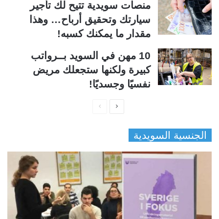
منصات سويدية تتيح لك تأجير
سيارتك وتحقيق أرباح… وهذا
مقدار ما يمكنك كسبه!
10 مهن في السويد بــرواتب
كبيرة ولكنها ستجعلك مريض
نفسيًا وجسديًا!
ا
ا
ل
ل
الجنسية السويدية
ص
ص
ف
ف
ح
ح
ة
ة
ا
ا
ل
ل
ت
س