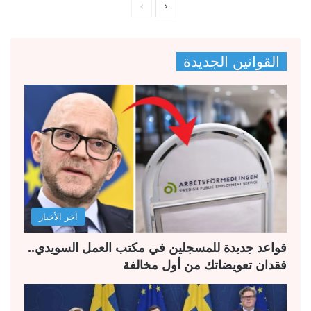
ا
ا
ل
ل
ص
ص
القوانين الجديدة
ف
ف
ح
ح
ة
ة
ا
ا
ل
ل
ت
س
ا
ا
ل
ب
آخر الأخبار
ي
ق
ة
ة
قواعد جديدة للمسجلين في مكتب العمل السويدي..
فقدان تعويضاتك من أول مخالفة