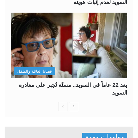
السويد لعدم إثبات هويته
قضايا العائلة والطفل
بعد 22 عاماً في السويد.. مسنّة تُجبر على مغادرة
السويد
ا
ا
ل
ل
ص
ص
ف
ف
معلومات مهمة