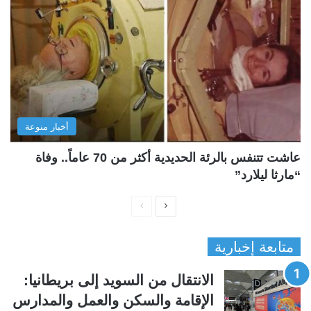
أخبار منوعة
عاشت تتنفس بالرئة الحديدية أكثر من 70 عاماً.. وفاة
“مارثا ليلارد”
ا
ا
ل
ل
متابعة إخبارية
ص
ص
ف
ف
الانتقال من السويد إلى بريطانيا:
ح
ح
الإقامة والسكن والعمل والمدارس
ة
ة