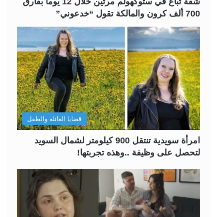
شقة تُباع في ستوكهولم مرتين خلال 12 يوماً بفارق
700 ألف كرون والمالكة تقول “خدعوني”
قضايا العائلة والطفل
امرأة سويدية تنتقل 900 كيلومتر لشمال السويد
لتحصل على وظيفة ..وهذه تجربتها!