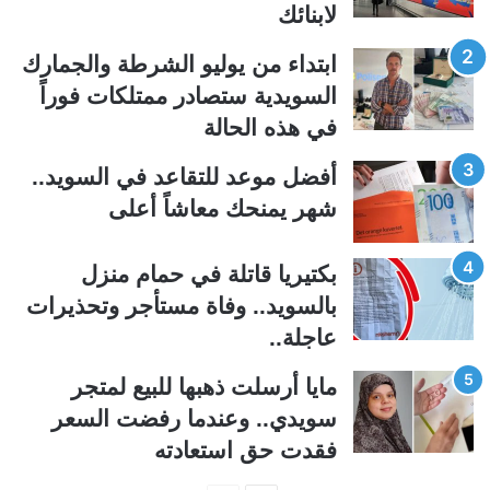
لابنائك
ا
ا
ل
ل
ابتداء من يوليو الشرطة والجمارك
ت
س
السويدية ستصادر ممتلكات فوراً
ا
ا
في هذه الحالة
ل
ب
ي
ق
أفضل موعد للتقاعد في السويد..
ة
ة
شهر يمنحك معاشاً أعلى
بكتيريا قاتلة في حمام منزل
بالسويد.. وفاة مستأجر وتحذيرات
عاجلة..
مايا أرسلت ذهبها للبيع لمتجر
سويدي.. وعندما رفضت السعر
فقدت حق استعادته