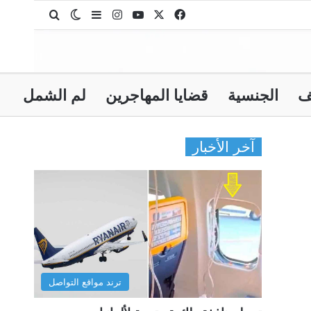
‫X
فيسبوك
‫YouTube
انستقرام
بحث عن
إضافة عمود جانبي
الوضع المظلم
ف
الجنسية
قضايا المهاجرين
لم الشمل
آخر الأخبار
ترند مواقع التواصل