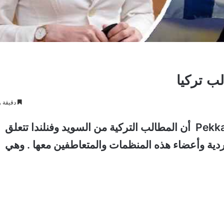
ب تركيا
دقيقة و
صرح وزير الشؤون العامة الفنلندية Pekka Haavisto أن المطالب التركية من السويد وفنلندا تتعلق
لكردية وأعضاء هذه المنظمات والمتعاطفين معها . وهي