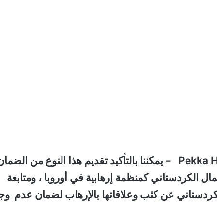
وزير الشؤون العامة الفنلندية Pekka Haavisto – يمكننا بالتأكيد تقديم هذا النوع من الضما
ال الكردستاني كمنظمة إرهابية في أوروبا ، ومتابعة
لكردستاني عن كثب وعلاقاتها بالإرهاب لضمان عدم وج