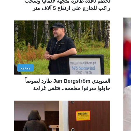
تحطم نافذة طائرة متجهة لألمانيا وسحب
راكب للخارج على ارتفاع 5 آلاف متر
مجتمع
السويدي Jan Bergström طارد لصوصاً
حاولوا سرقوا مطعمه.. فتلقى غرامة