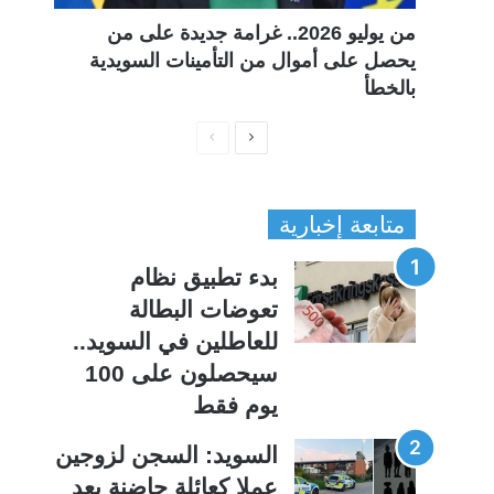
من يوليو 2026.. غرامة جديدة على من
يحصل على أموال من التأمينات السويدية
بالخطأ
ا
ا
ل
ل
ص
ص
متابعة إخبارية
ف
ف
ح
ح
بدء تطبيق نظام
ة
ة
تعوضات البطالة
ا
ا
للعاطلين في السويد..
ل
ل
سيحصلون على 100
ت
س
يوم فقط
ا
ا
ل
ب
السويد: السجن لزوجين
ي
ق
عملا كعائلة حاضنة بعد