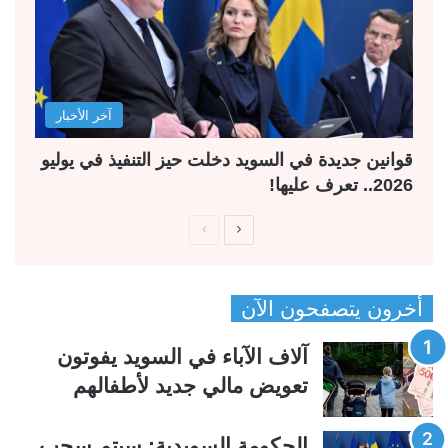
آخر الأخبار
قوانين جديدة في السويد دخلت حيز التنفيذ في يوليو
2026.. تعرف عليها!
ا
ا
ل
ل
ص
ص
أخرون يتصفحون الآن
ف
ف
ح
ح
آلاف الآباء في السويد يفوتون
ة
ة
تعويض مالي جديد لأطفالهم
ا
ا
ل
ل
الحكومة السويدية: سيتم سحب