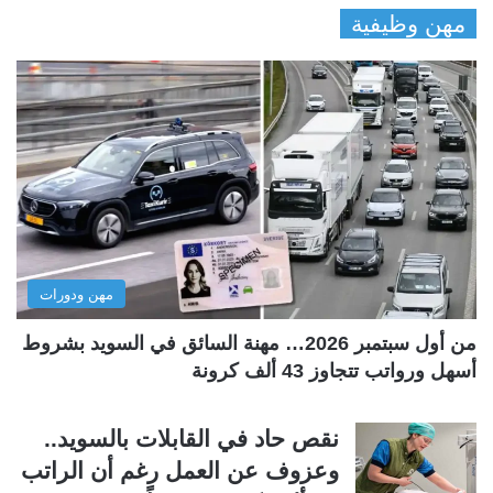
مهن وظيفية
ص
ص
ف
ف
ح
ح
ة
ة
ا
ا
ل
ل
ت
س
ا
ا
ل
ب
مهن ودورات
ي
ق
ة
ة
من أول سبتمبر 2026… مهنة السائق في السويد بشروط
أسهل ورواتب تتجاوز 43 ألف كرونة
نقص حاد في القابلات بالسويد..
وعزوف عن العمل رغم أن الراتب