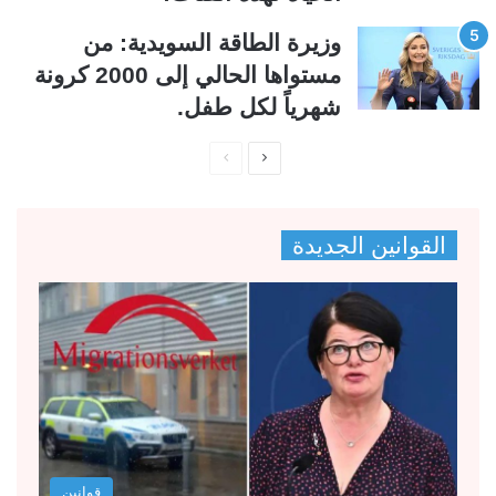
وزيرة الطاقة السويدية: من
مستواها الحالي إلى 2000 كرونة
شهرياً لكل طفل.
ا
ا
ل
ل
ص
ص
القوانين الجديدة
ف
ف
ح
ح
ة
ة
ا
ا
ل
ل
ت
س
ا
ا
ل
ب
قوانين