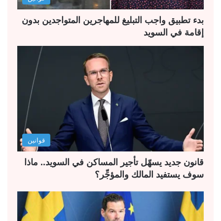
ي
ق
ة
ة
بدء تطبيق واجب التبليغ للمهاجرين المتواجدين بدون
إقامة في السويد
قوانين
قانون جديد يسهّل تأجير المساكن في السويد.. ماذا
سوف يستفيد المالك والمؤجِّر؟