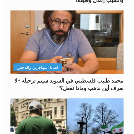
والسبب إعلان وظيفة!
قضايا المهاجرين واللاجئين
محمد طبيب فلسطيني في السويد سيتم ترحيله “لا
نعرف أين نذهب وماذا نفعل؟”