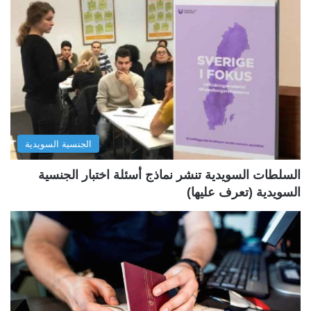
ح
ح
ة
ة
ا
ا
ل
ل
ت
س
ا
ا
ل
ب
الجنسية السويدية
ي
ق
ة
ة
السلطات السويدية تنشر نماذج أسئلة اختبار الجنسية
السويدية (تعرف عليها)