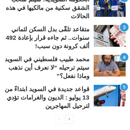
ت
س
الشقق سكنية من مالكيها في هذه
ا
ا
الحالات
ل
ب
ي
ق
متقاعد تلقّى بدل السكن لثماني
ة
ة
سنوات.. ثم جاءه قرار بإعادة 492
ألف كرونة دون سبب!
محمد طبيب فلسطيني في السويد
سيتم ترحيله “لا نعرف أين نذهب
وماذا نفعل؟”
قواعد جديدة في السويد ابتداءً من
13 يوليو : الديون والغرامات تؤدي
لترحيل المهاجرين
ا
ا
ل
ل