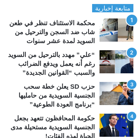
متابعة إخبارية
ص
ص
ف
ف
محكمة الاستئناف تنظر في طعن
ح
ح
شاب ضد السجن والترحيل من
ة
ة
السويد لمدة عشر سنوات
ا
ا
ل
ل
“علي” مهدد بالترحيل من السويد
ت
س
رغم أنه يعمل ويدفع الضرائب
ا
ا
والسبب “القوانين الجديدة”
ل
ب
ي
ق
حزب SD يعلن خطة سحب
ة
ة
الجنسية السويدية من حامليها
“برنامج العودة الطوعية”
حكومة المحافظون تتعهد بجعل
الجنسية السويدية مستحيلة مدى
الحياة لهذه الفئات!