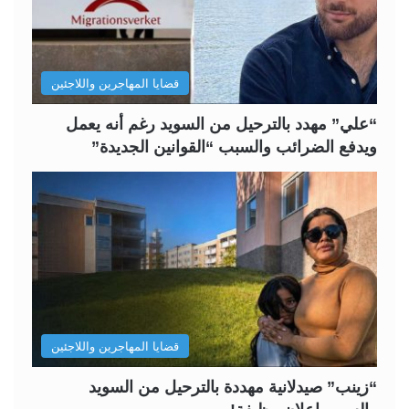
ت
س
ا
ا
ل
ب
قضايا المهاجرين واللاجئين
ي
ق
ة
ة
“علي” مهدد بالترحيل من السويد رغم أنه يعمل
ويدفع الضرائب والسبب “القوانين الجديدة”
قضايا المهاجرين واللاجئين
“زينب” صيدلانية مهددة بالترحيل من السويد