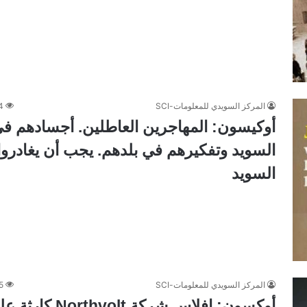
المركز السويدي للمعلومات-SCI
4
أوكيسون: المهاجرين العاطلين. أجسادهم ف
السويد وتفكيرهم في بلدهم. يجب أن يغادروا
السويد
المركز السويدي للمعلومات-SCI
5
أوكسون: إفلاس شركة Northvolt كا