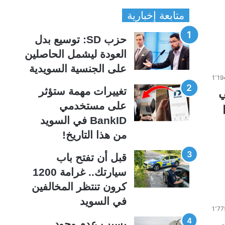
ص
ص
متابعة إخبارية
ف
ف
ح
ح
حزب SD: توسيع بدل
ة
ة
العودة ليشمل الحاصلين
ا
ا
على الجنسية السويدية
ل
ل
1٬19
ت
س
تغييرات مهمة ستؤثر
ي
ا
ا
على مستخدمي
ل
ب
BankID في السويد
ي
ق
من هذا التاريخ!
ة
ة
قبل أن تفتح باب
سيارتك.. غرامة 1200
كرون تنتظر المخالفين
في السويد
1٬77
رثة على
بسبب عدم وجود