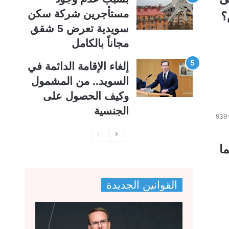
مستأجرين شركة سكن
؟
سويدية تعرض 5 شقق
مجاناً بالكامل
إلغاء الإقامة الدائمة في
السويد.. من المشمول
وكيف الحصول على
الجنسية
939
ا
ا
ا
ل
ل
ص
ص
ف
ف
القوانين الجديدة
ح
ح
ة
ة
ا
ا