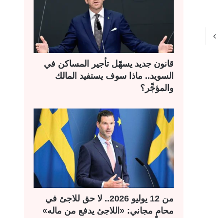
ل
ل
ت
س
ا
ا
ل
ب
ي
ق
قانون جديد يسهّل تأجير المساكن في
ة
ة
السويد.. ماذا سوف يستفيد المالك
والمؤجِّر؟
من 12 يوليو 2026.. لا حق للاجئ في
محامٍ مجاني: «اللاجئ يدفع من ماله»