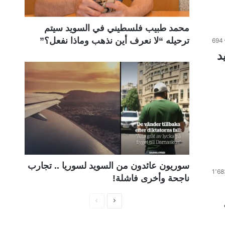
محمد طبيب فلسطيني في السويد سيتم
ترحيله “لا نعرف أين نذهب وماذا نفعل؟”
694
يد
سوريون عائدون من السويد لسوريا .. تجارب
1٬68
ناجحة وأخرى فاشلة!
ا
ا
ل
ل