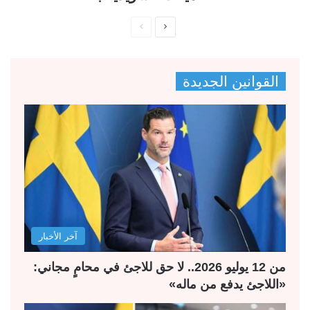
ا
ا
ل
ل
ص
ص
القوانين الجديدة
ف
ف
ح
ح
ة
ة
ا
ا
ل
ل
ت
س
ا
ا
ل
ب
آخر الأخبار
ي
ق
ة
ة
من 12 يوليو 2026.. لا حق للاجئ في محامٍ مجاني:
«اللاجئ يدفع من ماله»