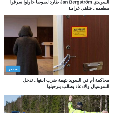
السويدي Jan Bergström طارد لصوصاً حاولوا سرقوا
مطعمه.. فتلقى غرامة
مجتمع
محاكمة أم في السويد بتهمة ضرب ابنتها.. تدخل
السوسيال والادعاء يطالب بترحيلها