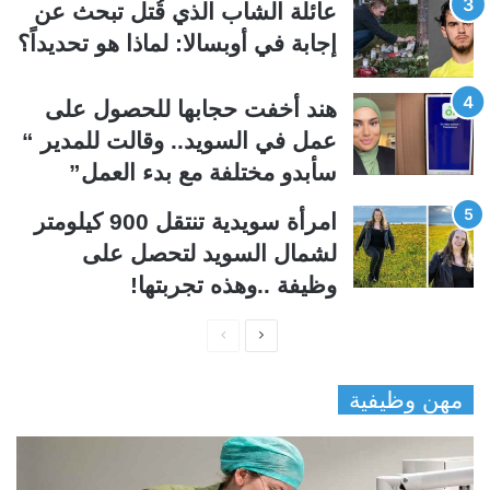
عائلة الشاب الذي قُتل تبحث عن
ة
ة
إجابة في أوبسالا: لماذا هو تحديداً؟
هند أخفت حجابها للحصول على
عمل في السويد.. وقالت للمدير “
سأبدو مختلفة مع بدء العمل”
امرأة سويدية تنتقل 900 كيلومتر
لشمال السويد لتحصل على
وظيفة ..وهذه تجربتها!
ا
ا
ل
ل
مهن وظيفية
ص
ص
ف
ف
ح
ح
ة
ة