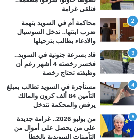
ة
ة
فتلقى غرامة
ا
ا
ل
ل
محاكمة أم في السويد بتهمة
ت
س
ضرب ابنتها.. تدخل السوسيال
ا
ا
والادعاء يطالب بترحيلها
ل
ب
ي
ق
قاد بسرعة جنونية في السويد..
ة
ة
فخسر رخصته 4 أشهر رغم أن
وظيفته تحتاج رخصة
مستأجرة في السويد تطالب بمبلغ
التأمين 84 ألف كرون والمالك
يرفض والمحكمة تتدخل
من يوليو 2026.. غرامة جديدة
على من يحصل على أموال من
التأمينات السويدية بالخطأ