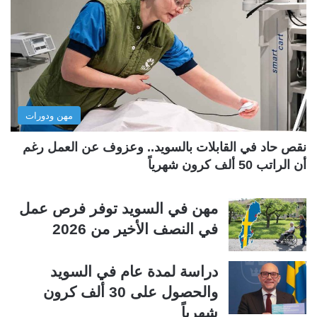
ا
ا
ل
ل
ت
س
ا
ا
ل
ب
مهن ودورات
ي
ق
ة
ة
نقص حاد في القابلات بالسويد.. وعزوف عن العمل رغم
أن الراتب 50 ألف كرون شهرياً
مهن في السويد توفر فرص عمل
في النصف الأخير من 2026
دراسة لمدة عام في السويد
والحصول على 30 ألف كرون
شهرياً