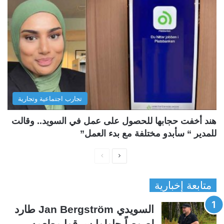
تجارب اجتماعية وتجارية
هند أخفت حجابها للحصول على عمل في السويد.. وقالت
للمدير “ سأبدو مختلفة مع بدء العمل”
ا
ا
ل
ل
متابعة إخبارية
ص
ص
ف
ف
السويدي Jan Bergström طارد
ح
ح
لصوصاً حاولوا سرقوا مطعمه..