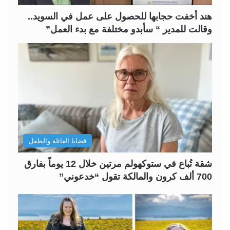
ة
ة
هند أخفت حجابها للحصول على عمل في السويد..
وقالت للمدير “ سأبدو مختلفة مع بدء العمل”
قضايا العائلة والطفل
شقة تُباع في ستوكهولم مرتين خلال 12 يوماً بفارق
700 ألف كرون والمالكة تقول “خدعوني”