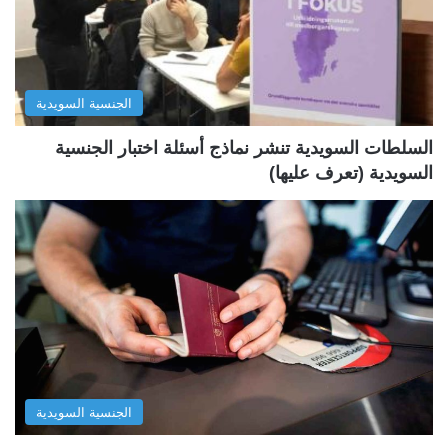
ت
س
ا
ا
ل
ب
الجنسية السويدية
ي
ق
ة
ة
السلطات السويدية تنشر نماذج أسئلة اختبار الجنسية
السويدية (تعرف عليها)
الجنسية السويدية