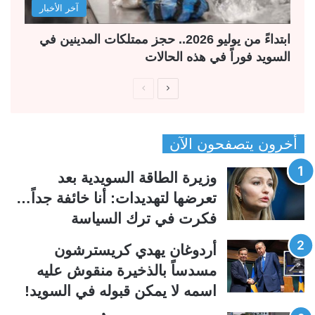
آخر الأخبار
ابتداءً من يوليو 2026.. حجز ممتلكات المدينين في
السويد فوراً في هذه الحالات
ا
ا
ل
ل
ص
ص
أخرون يتصفحون الآن
ف
ف
ح
ح
وزيرة الطاقة السويدية بعد
ة
ة
تعرضها لتهديدات: أنا خائفة جداً…
ا
ا
فكرت في ترك السياسة
ل
ل
ت
س
أردوغان يهدي كريسترشون
ا
ا
مسدساً بالذخيرة منقوش عليه
ل
ب
اسمه لا يمكن قبوله في السويد!
ي
ق