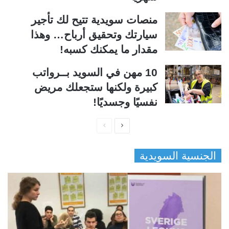
منصات سويدية تتيح لك تأجير
سيارتك وتحقيق أرباح… وهذا
مقدار ما يمكنك كسبه!
10 مهن في السويد بــرواتب
كبيرة ولكنها ستجعلك مريض
نفسيًا وجسديًا!
ا
ا
ل
ل
الجنسية السويدية
ص
ص
ف
ف
ح
ح
ة
ة
ا
ا
ل
ل