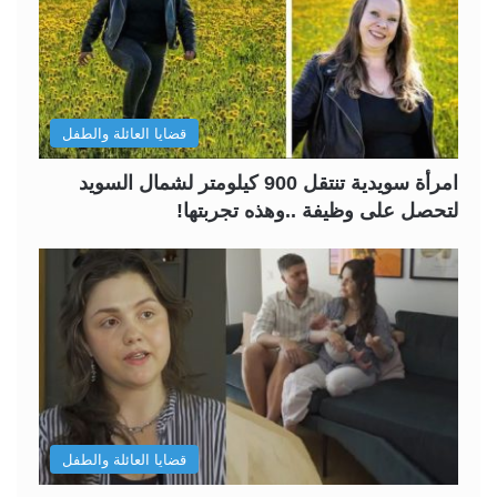
قضايا العائلة والطفل
امرأة سويدية تنتقل 900 كيلومتر لشمال السويد
لتحصل على وظيفة ..وهذه تجربتها!
قضايا العائلة والطفل