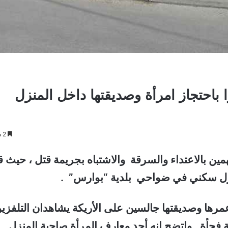
باحتجاز امرأة وصديقتها داخل المنزل
2 دقائق
ين بالاعتداء والسرقة والاشتباه بجريمة قتل ، حيث ق
منزل سكني في ضواحي بلدية “بوارس” .
صاحبة المنزل امرأة في الــ 36 من عمرها وصديقتها جالسين على الأريكة يشاهدان التلفز
أة . واتضح إنه أحد معارف المرأة صاحبة المنزل .