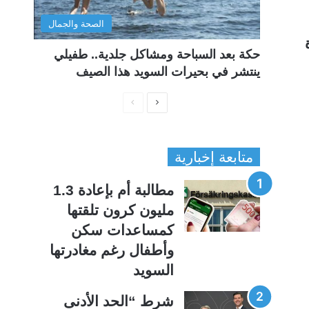
الصحة والجمال
حكة بعد السباحة ومشاكل جلدية.. طفيلي
ينتشر في بحيرات السويد هذا الصيف
ا
ا
ل
ل
ص
ص
متابعة إخبارية
ف
ف
ح
ح
مطالبة أم بإعادة 1.3
ة
ة
مليون كرون تلقتها
ا
ا
كمساعدات سكن
ل
ل
وأطفال رغم مغادرتها
ت
س
السويد
ا
ا
ل
ب
شرط “الحد الأدنى