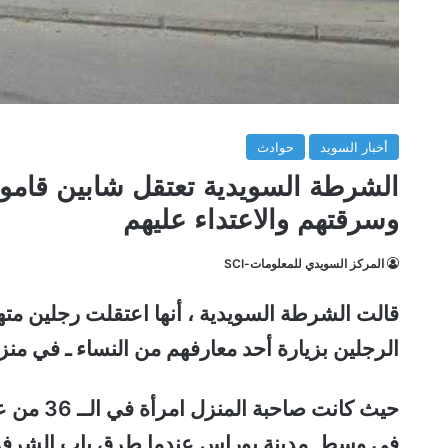
أخبار السويد
حوادث
الشرطة السويدية تعتقل شابين قاموا 
وسرقتهم والاعتداء عليهم
المركز السويدي للمعلومات-SCI
قالت الشرطة السويدية ، أنها اعتقلت رجلين متهم
الرجلين بزيارة أحد معارفهم من النساء ـ في 
حيث كانت 
في وسط مدينة بوراس عندما طرق باب الشرفة فج