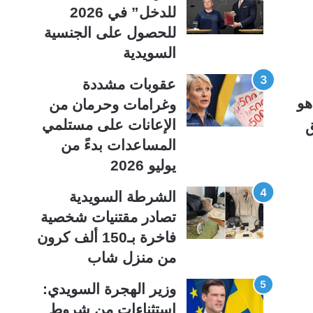
ي
ق
للدخل” في 2026
ة
ة
للحصول على الجنسية
السويدية
عقوبات مشددة
فها ـ هو
وغرامات وحرمان من
الإعانات على مستلمي
ق
المساعدات بدءً من
يوليو 2026
الشرطة السويدية
تصادر مقتنيات شخصية
فاخرة بـ150 ألف كرون
من منزل شاب
وزير الهجرة السويدي:
استثناءات من شروط