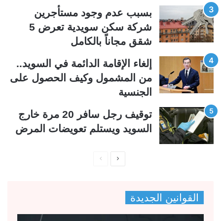
ي
ق
بسبب عدم وجود مستأجرين
ة
ة
شركة سكن سويدية تعرض 5
شقق مجاناً بالكامل
إلغاء الإقامة الدائمة في السويد..
من المشمول وكيف الحصول على
الجنسية
توقيف رجل سافر 20 مرة خارج
السويد ويستلم تعويضات المرض
ا
ا
ل
ل
ص
ص
القوانين الجديدة
ف
ف
ح
ح