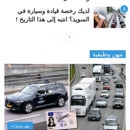
لديك رخصة قيادة وسيارة في
السويد؟ انتبه إلى هذا التاريخ !
ا
ا
ل
ل
مهن وظيفية
ص
ص
ف
ف
ح
ح
ة
ة
ا
ا
ل
ل
ت
س
ا
ا
ل
ب
مهن ودورات
ي
ق