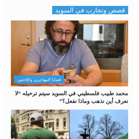
ص
ص
قصص وتجارب في السويد
ف
ف
ح
ح
ة
ة
ا
ا
ل
ل
ت
س
ا
ا
ل
ب
قضايا المهاجرين واللاجئين
ي
ق
ة
ة
محمد طبيب فلسطيني في السويد سيتم ترحيله “لا
نعرف أين نذهب وماذا نفعل؟”