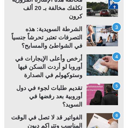
ا
ا
تكلفك مخالفة بـ 20 ألف
ل
ب
كرون
ي
ق
ة
ة
الشرطة السويدية: هذه
التصرفات تعتبر تحرشاً جنسياً
في الشواطئ والمسابح؟
أرخص وأعلى الإيجارات في
أوروبا لو أردت السكن فيها
وستوكهولم في الصدارة
تقديم طلبات لجوء في دول
أوروبية بعد رفضها في
السويد؟
الفواتير قد لا تصل في الوقت
المناسب وتتراكم ديون