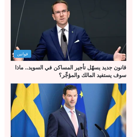
ة
ة
ا
ا
ل
ل
ت
س
ا
ا
ل
ب
قوانين
ي
ق
ة
ة
قانون جديد يسهّل تأجير المساكن في السويد.. ماذا
سوف يستفيد المالك والمؤجِّر؟