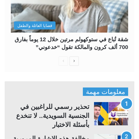
قضايا العائلة والطفل
شقة تُباع في ستوكهولم مرتين خلال 12 يوماً بفارق
700 ألف كرون والمالكة تقول “خدعوني”
ا
ا
ل
ل
ص
ص
ف
ف
معلومات مهمة
ح
ح
ة
ة
تحذير رسمي للراغبين في
ا
ا
الجنسية السويدية.. لا تنخدع
ل
ل
بأسئلة الاختبار
ت
س
مخالفة هذه الإشارة المرورية