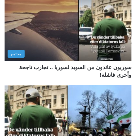
مجتمع
سوريون عائدون من السويد لسوريا .. تجارب ناجحة
وأخرى فاشلة!