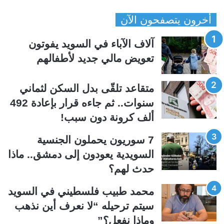
ص
ص
أخرون يتصفحون الآن
ف
ف
ح
ح
آلاف الآباء في السويد يفوتون
ة
ة
تعويض مالي جديد لأطفالهم
ا
ا
ل
ل
متقاعد تلقّى بدل السكن لثماني
ت
س
سنوات.. ثم جاءه قرار بإعادة 492
ا
ا
ألف كرونة دون سبب!
ل
ب
ي
ق
7 سوريون يحملون الجنسية
ة
ة
السويدية يعودون إلى دمشق.. ماذا
حدث لهم؟
محمد طبيب فلسطيني في السويد
سيتم ترحيله “لا نعرف أين نذهب
وماذا نفعل؟”