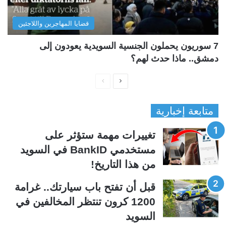
قضايا المهاجرين واللاجئين
7 سوريون يحملون الجنسية السويدية يعودون إلى
دمشق.. ماذا حدث لهم؟
ا
ا
ل
ل
متابعة إخبارية
ص
ص
ف
ف
تغييرات مهمة ستؤثر على
ح
ح
مستخدمي BankID في السويد
ة
ة
من هذا التاريخ!
ا
ا
ل
ل
قبل أن تفتح باب سيارتك.. غرامة
ت
س
1200 كرون تنتظر المخالفين في
ا
ا
السويد
ل
ب