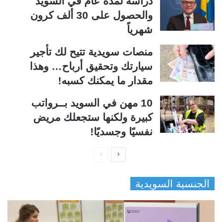
دراسة لمدة عام في السويد
والحصول على 30 ألف كرون
شهرياً
منصات سويدية تتيح لك تأجير
سيارتك وتحقيق أرباح… وهذا
مقدار ما يمكنك كسبه!
10 مهن في السويد بــرواتب
كبيرة ولكنها ستجعلك مريض
نفسيًا وجسديًا!
ا
ا
ل
ل
الجنسية السويدية
ص
ص
ف
ف
ح
ح