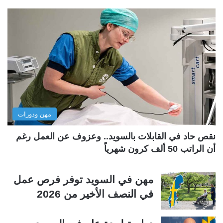
ف
ف
ح
ح
ة
ة
ا
ا
ل
ل
ت
س
ا
ا
ل
ب
مهن ودورات
ي
ق
ة
ة
نقص حاد في القابلات بالسويد.. وعزوف عن العمل رغم
أن الراتب 50 ألف كرون شهرياً
مهن في السويد توفر فرص عمل
في النصف الأخير من 2026