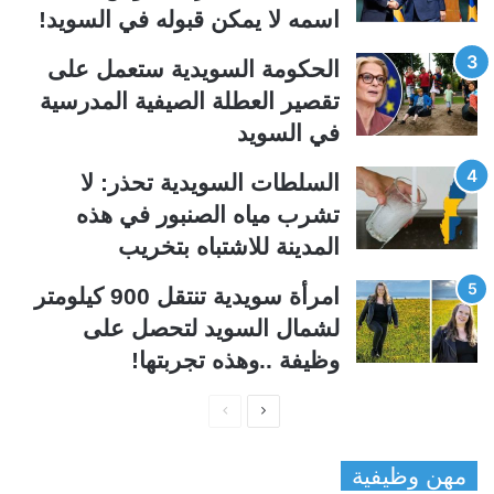
ل
ب
اسمه لا يمكن قبوله في السويد!
ي
ق
الحكومة السويدية ستعمل على
ة
ة
تقصير العطلة الصيفية المدرسیة
في السويد
السلطات السويدية تحذر: لا
تشرب مياه الصنبور في هذه
المدينة للاشتباه بتخريب
امرأة سويدية تنتقل 900 كيلومتر
لشمال السويد لتحصل على
وظيفة ..وهذه تجربتها!
ا
ا
ل
ل
مهن وظيفية
ص
ص