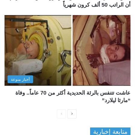
أن الراتب 50 ألف كرون شهرياً
أخبار منوعة
عاشت تتنفس بالرئة الحديدية أكثر من 70 عاماً.. وفاة
“مارثا ليلارد”
ا
ا
ل
ل
متابعة إخبارية
ص
ص