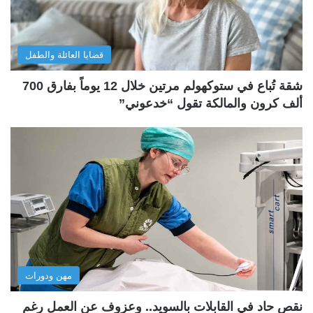
قضايا العائلة والطفل
شقة تُباع في ستوكهولم مرتين خلال 12 يوماً بفارق 700
ألف كرون والمالكة تقول “خدعوني”
مهن ودورات
نقص حاد في القابلات بالسويد.. وعزوف عن العمل رغم