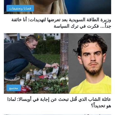
قضايا وتحقيقات
وزيرة الطاقة السويدية بعد تعرضها لتهديدات: أنا خائفة
جداً… فكرت في ترك السياسة
مجتمع
عائلة الشاب الذي قُتل تبحث عن إجابة في أوبسالا: لماذا
هو تحديداً؟