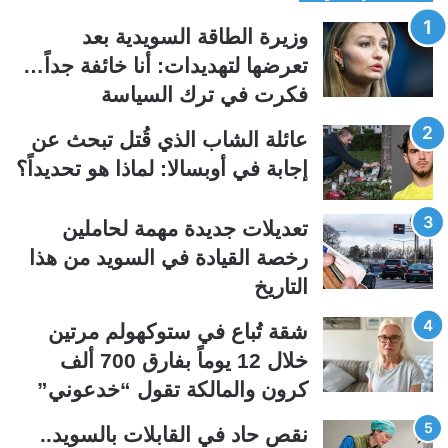
ف
ف
وزيرة الطاقة السويدية بعد
ح
ح
تعرضها لتهديدات: أنا خائفة جداً…
ة
ة
فكرت في ترك السياسة
ا
ا
ل
ل
عائلة الشاب الذي قُتل تبحث عن
ت
س
إجابة في أوبسالا: لماذا هو تحديداً؟
ا
ا
ل
ب
تعديلات جديدة مهمة لحاملين
ي
ق
رخصة القيادة في السويد من هذا
ة
ة
التاريخ
شقة تُباع في ستوكهولم مرتين
خلال 12 يوماً بفارق 700 ألف
كرون والمالكة تقول “خدعوني”
نقص حاد في القابلات بالسويد..