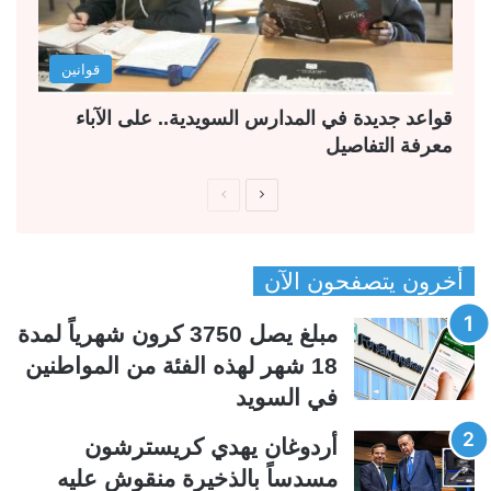
قوانين
قواعد جديدة في المدارس السويدية.. على الآباء
معرفة التفاصيل
ا
ا
ل
ل
ص
ص
أخرون يتصفحون الآن
ف
ف
ح
ح
مبلغ يصل 3750 كرون شهرياً لمدة
ة
ة
18 شهر لهذه الفئة من المواطنين
ا
ا
في السويد
ل
ل
ت
س
أردوغان يهدي كريسترشون
ا
ا
مسدساً بالذخيرة منقوش عليه