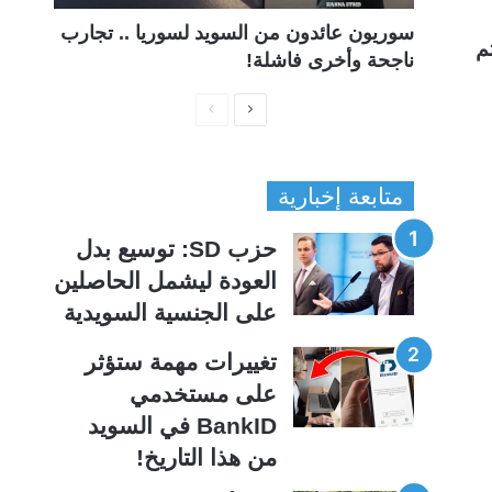
سوريون عائدون من السويد لسوريا .. تجارب
م
ناجحة وأخرى فاشلة!
ا
ا
ل
ل
ص
ص
متابعة إخبارية
ف
ف
ح
ح
حزب SD: توسيع بدل
ة
ة
العودة ليشمل الحاصلين
ا
ا
على الجنسية السويدية
ل
ل
ت
س
تغييرات مهمة ستؤثر
ا
ا
على مستخدمي
ل
ب
BankID في السويد
ي
ق
من هذا التاريخ!
ة
ة