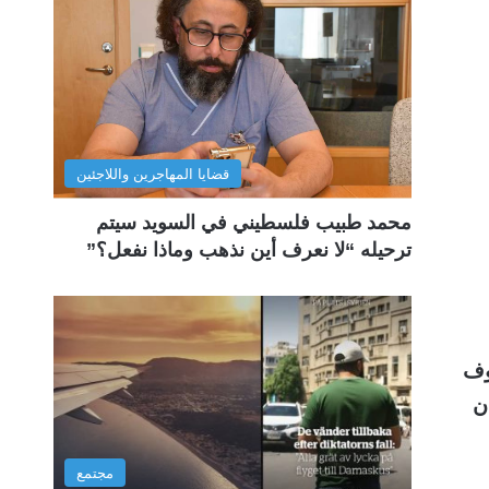
قضايا المهاجرين واللاجئين
محمد طبيب فلسطيني في السويد سيتم
ترحيله “لا نعرف أين نذهب وماذا نفعل؟”
وف
ن
مجتمع