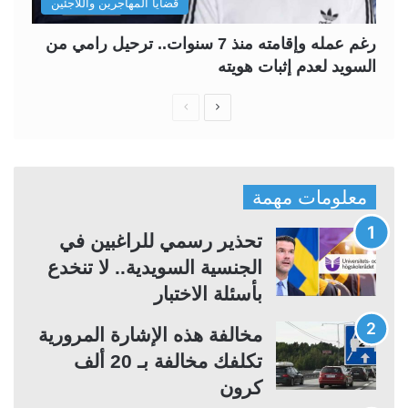
قضايا المهاجرين واللاجئين
رغم عمله وإقامته منذ 7 سنوات.. ترحيل رامي من
السويد لعدم إثبات هويته
ا
ا
ل
ل
ص
ص
ف
ف
معلومات مهمة
ح
ح
ة
ة
تحذير رسمي للراغبين في
ا
ا
الجنسية السويدية.. لا تنخدع
ل
ل
بأسئلة الاختبار
ت
س
مخالفة هذه الإشارة المرورية
ا
ا
تكلفك مخالفة بـ 20 ألف
ل
ب
كرون
ي
ق