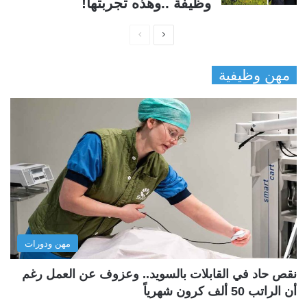
وظيفة ..وهذه تجربتها!
ا
ا
ل
ل
مهن وظيفية
ص
ص
ف
ف
ح
ح
ة
ة
ا
ا
ل
ل
ت
س
ا
ا
ل
ب
مهن ودورات
ي
ق
ة
ة
نقص حاد في القابلات بالسويد.. وعزوف عن العمل رغم
أن الراتب 50 ألف كرون شهرياً