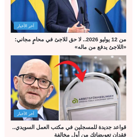
ت
س
ا
ا
ل
ب
آخر الأخبار
ي
ق
ة
ة
من 12 يوليو 2026.. لا حق للاجئ في محامٍ مجاني:
«اللاجئ يدفع من ماله»
آخر الأخبار
قواعد جديدة للمسجلين في مكتب العمل السويدي..
فقدان تعويضاتك من أول مخالفة