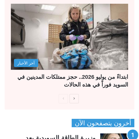
آخر الأخبار
ابتداءً من يوليو 2026.. حجز ممتلكات المدينين في
السويد فوراً في هذه الحالات
ا
ا
ل
ل
ص
ص
أخرون يتصفحون الآن
ف
ف
ح
ح
وزيرة الطاقة السويدية بعد