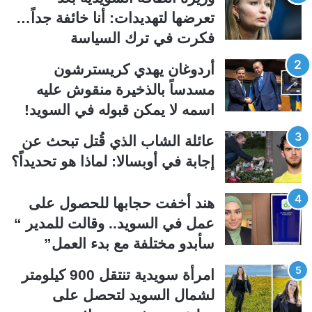
ة
ة
تعرضها لتهديدات: أنا خائفة جداً…
ا
ا
فكرت في ترك السياسة
ل
ل
ت
س
أردوغان يهدي كريسترشون
ا
ا
مسدساً بالذخيرة منقوش عليه
ل
ب
اسمه لا يمكن قبوله في السويد!
ي
ق
عائلة الشاب الذي قُتل تبحث عن
ة
ة
إجابة في أوبسالا: لماذا هو تحديداً؟
هند أخفت حجابها للحصول على
عمل في السويد.. وقالت للمدير “
سأبدو مختلفة مع بدء العمل”
امرأة سويدية تنتقل 900 كيلومتر
لشمال السويد لتحصل على