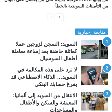
من التأمينات السويدية بالخطأ
ا
ا
ل
ل
متابعة إخبارية
ص
ص
ف
ف
السويد: السجن لزوجين عملا
ح
ح
كعائلة حاضنة بعد إساءة معاملة
ة
ة
أطفال السوسيال
ا
ا
ل
ل
لا ترد على هذه المكالمة في
ت
س
السويد… الذكاء الاصطناعي قد
ا
ا
يفرغ حسابك البنكي
ل
ب
ي
ق
الانتقال من السويد إلى ألمانيا:
ة
ة
المعيشة والسكن والأطفال
والمساعدات