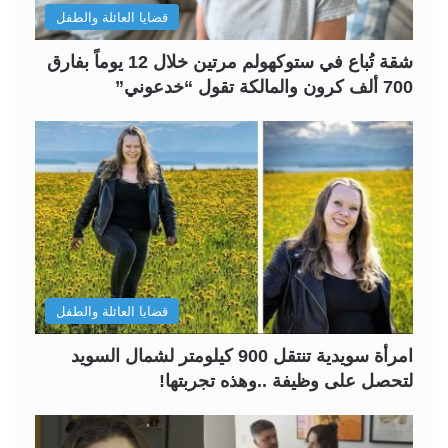
قضايا العائلة والطفل
شقة تُباع في ستوكهولم مرتين خلال 12 يوماً بفارق
700 ألف كرون والمالكة تقول “خدعوني”
قضايا العائلة والطفل
امرأة سويدية تنتقل 900 كيلومتر لشمال السويد
لتحصل على وظيفة ..وهذه تجربتها!