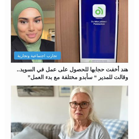
ة
ة
ا
ا
ل
ل
ت
س
ا
ا
ل
ب
تجارب اجتماعية وتجارية
ي
ق
ة
ة
هند أخفت حجابها للحصول على عمل في السويد..
وقالت للمدير “ سأبدو مختلفة مع بدء العمل”