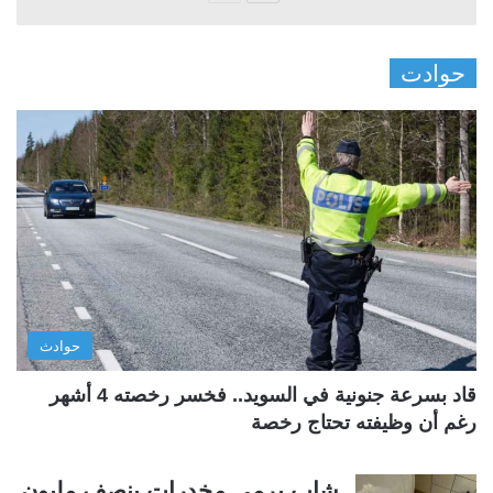
ل
ل
ص
ص
حوادت
ف
ف
ح
ح
ة
ة
ا
ا
ل
ل
ت
س
ا
ا
ل
ب
ي
ق
حوادث
ة
ة
قاد بسرعة جنونية في السويد.. فخسر رخصته 4 أشهر
رغم أن وظيفته تحتاج رخصة
شاب يرمي مخدرات بنصف مليون