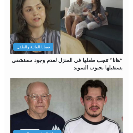
قضايا العائلة والطفل
“هانا” تنجب طفلها في المنزل لعدم وجود مسنشفى
يستقبلها بجنوب السويد