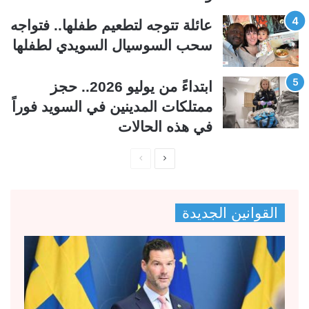
عائلة تتوجه لتطعيم طفلها.. فتواجه
سحب السوسيال السويدي لطفلها
ابتداءً من يوليو 2026.. حجز
ممتلكات المدينين في السويد فوراً
في هذه الحالات
ا
ا
ل
ل
ص
ص
القوانين الجديدة
ف
ف
ح
ح
ة
ة
ا
ا
ل
ل