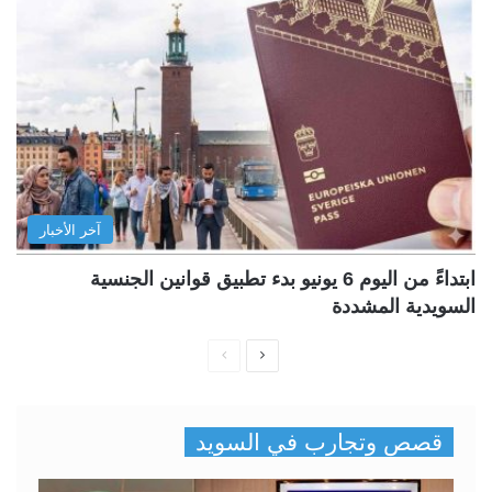
آخر الأخبار
ابتداءً من اليوم 6 يونيو بدء تطبيق قوانين الجنسية
السويدية المشددة
ا
ا
ل
ل
ص
ص
قصص وتجارب في السويد
ف
ف
ح
ح