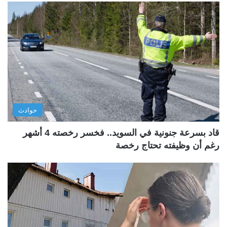
حوادث
قاد بسرعة جنونية في السويد.. فخسر رخصته 4 أشهر
رغم أن وظيفته تحتاج رخصة