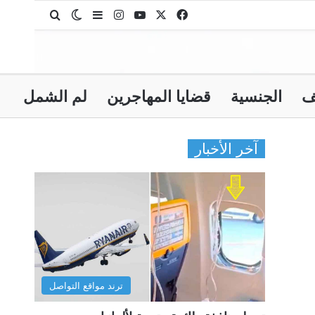
‫X
فيسبوك
‫YouTube
انستقرام
بحث عن
إضافة عمود جانبي
الوضع المظلم
ف
الجنسية
قضايا المهاجرين
لم الشمل
آخر الأخبار
ترند مواقع التواصل