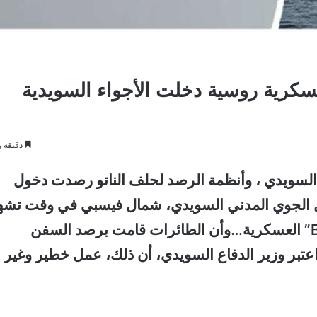
سويدية : 3 طائرات عسكرية روسية دخلت الأجواء السويدية
دقيقة و
 السويدي ، وأنظمة الرصد لحلف الناتو رصدت دخول
 الجوي المدني السويدي، شمال فيسبي في وقت تشه
فيه المنطقة مناورات الناتو “BALTOPS – Baltic” العسكرية…وأن الطائرات قامت برصد السفن
عتبر وزير الدفاع السويدي، أن ذلك، عمل خطير وغير