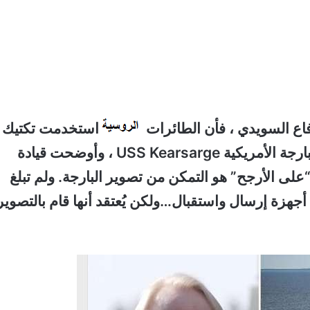
فاع السويدي ، فأن الطائرات
استخدمت تكتيك
جديد ، حيث حلقت على ارتفاع منخفض فوق البارجة الأمريكية USS Kearsarge ، وأوضحت قيادة
“على الأرجح” هو التمكن من تصوير البارجة.
ولم تبلغ
جهزة إرسال واستقبال…ولكن يُعتقد أنها قام بالتصوير