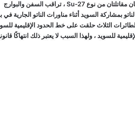
استطلاع روسية من النوع I1-20 ، ترافقها طائرتان مقاتلتان من نوع Su-27 ، تراقب السفن والبوارج
اتو بمشاركة السويد أثناء مناورات الناتو الجارية في ب
لطائرات الثلاث حلقت على خط الحدود الإقليمية للسوي
يمية للسويد ، ولهذا السبب لا يعتبر ذلك انتهاكًا قانونيا