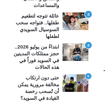
ة
ة
والمساعدات
عائلة تتوجه لتطعيم
طفلها.. فتواجه سحب
السوسيال السويدي
لطفلها
ابتداءً من يوليو 2026..
حجز ممتلكات المدينين
في السويد فوراً في
هذه الحالات
حتى دون ارتكاب
مخالفة مرورية يمكن
أن تُسحب رخصة
القيادة في السويد؟