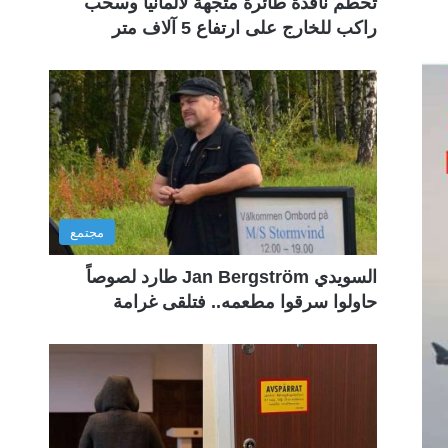
تحطم نافذة طائرة متجهة لألمانيا وسحب
راكب للخارج على ارتفاع 5 آلاف متر
مجتمع
السويدي Jan Bergström طارد لصوصاً
حاولوا سرقوا مطعمه.. فتلقى غرامة