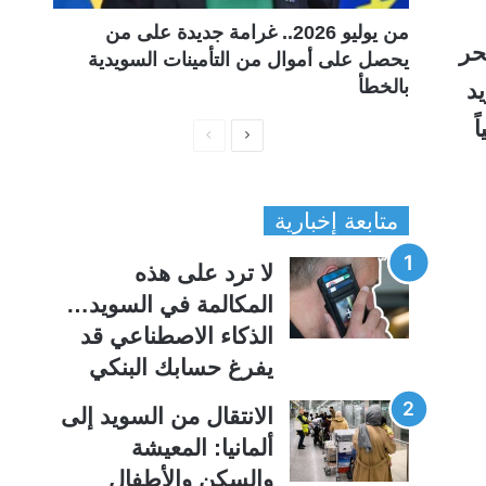
من يوليو 2026.. غرامة جديدة على من
حر
يحصل على أموال من التأمينات السويدية
بالخطأ
د
ً
ا
ا
ل
ل
ص
ص
متابعة إخبارية
ف
ف
ح
ح
لا ترد على هذه
ة
ة
المكالمة في السويد…
ا
ا
الذكاء الاصطناعي قد
ل
ل
يفرغ حسابك البنكي
ت
س
ا
ا
الانتقال من السويد إلى
ل
ب
ألمانيا: المعيشة
ي
ق
والسكن والأطفال