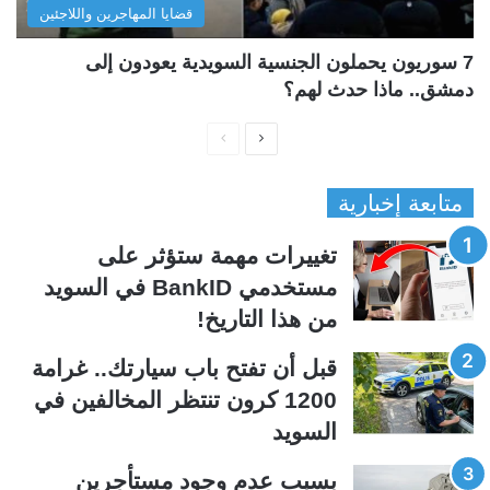
قضايا المهاجرين واللاجئين
7 سوريون يحملون الجنسية السويدية يعودون إلى
دمشق.. ماذا حدث لهم؟
ا
ا
ل
ل
متابعة إخبارية
ص
ص
ف
ف
تغييرات مهمة ستؤثر على
ح
ح
مستخدمي BankID في السويد
ة
ة
من هذا التاريخ!
ا
ا
ل
ل
قبل أن تفتح باب سيارتك.. غرامة
ت
س
1200 كرون تنتظر المخالفين في
ا
ا
السويد
ل
ب
ي
ق
بسبب عدم وجود مستأجرين