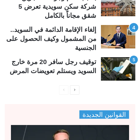
ة
ة
شركة سكن سويدية تعرض 5
شقق مجاناً بالكامل
إلغاء الإقامة الدائمة في السويد..
من المشمول وكيف الحصول على
الجنسية
توقيف رجل سافر 20 مرة خارج
السويد ويستلم تعويضات المرض
ا
ا
ل
ل
ص
ص
القوانين الجديدة
ف
ف
ح
ح
ة
ة