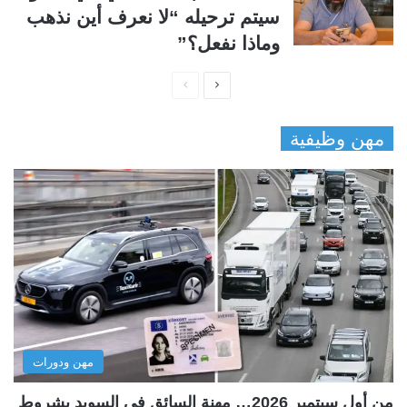
سيتم ترحيله “لا نعرف أين نذهب
وماذا نفعل؟”
ا
ا
ل
ل
مهن وظيفية
ص
ص
ف
ف
ح
ح
ة
ة
ا
ا
ل
ل
ت
س
ا
ا
ل
ب
مهن ودورات
ي
ق
ة
ة
من أول سبتمبر 2026… مهنة السائق في السويد بشروط