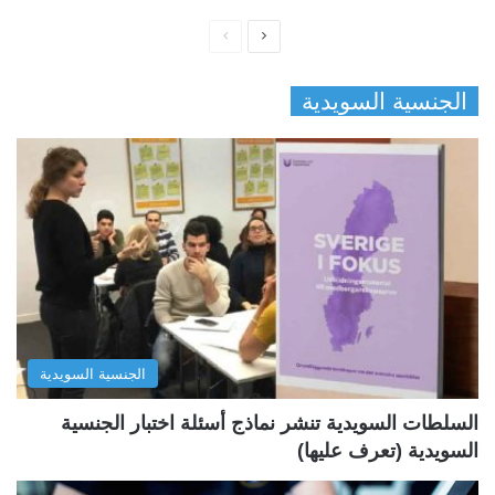
ا
ا
ل
ل
الجنسية السويدية
ص
ص
ف
ف
ح
ح
ة
ة
ا
ا
ل
ل
ت
س
ا
ا
ل
ب
الجنسية السويدية
ي
ق
ة
ة
السلطات السويدية تنشر نماذج أسئلة اختبار الجنسية
السويدية (تعرف عليها)