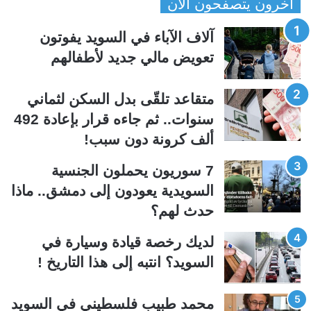
أخرون يتصفحون الآن
ف
ف
ح
ح
آلاف الآباء في السويد يفوتون
ة
ة
تعويض مالي جديد لأطفالهم
ا
ا
ل
ل
متقاعد تلقّى بدل السكن لثماني
ت
س
سنوات.. ثم جاءه قرار بإعادة 492
ا
ا
ألف كرونة دون سبب!
ل
ب
ي
ق
7 سوريون يحملون الجنسية
ة
ة
السويدية يعودون إلى دمشق.. ماذا
حدث لهم؟
لديك رخصة قيادة وسيارة في
السويد؟ انتبه إلى هذا التاريخ !
محمد طبيب فلسطيني في السويد