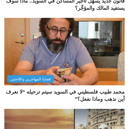
قانون جديد يسهّل تأجير المساكن في السويد.. ماذا سوف
يستفيد المالك والمؤجِّر؟
قضايا المهاجرين واللاجئين
محمد طبيب فلسطيني في السويد سيتم ترحيله “لا نعرف
أين نذهب وماذا نفعل؟”