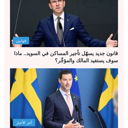
ا
ا
ل
ل
ت
س
ا
ا
ل
ب
قوانين
ي
ق
ة
ة
قانون جديد يسهّل تأجير المساكن في السويد.. ماذا
سوف يستفيد المالك والمؤجِّر؟
آخر الأخبار