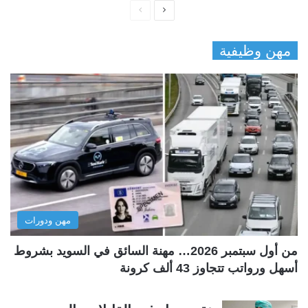
ا
ا
ل
ل
مهن وظيفية
ص
ص
ف
ف
ح
ح
ة
ة
ا
ا
ل
ل
ت
س
ا
ا
ل
ب
مهن ودورات
ي
ق
ة
ة
من أول سبتمبر 2026… مهنة السائق في السويد بشروط
أسهل ورواتب تتجاوز 43 ألف كرونة