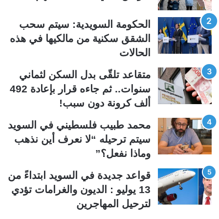
ا
ا
ل
ل
الحكومة السويدية: سيتم سحب
ت
س
الشقق سكنية من مالكيها في هذه
ا
ا
الحالات
ل
ب
ي
ق
متقاعد تلقّى بدل السكن لثماني
ة
ة
سنوات.. ثم جاءه قرار بإعادة 492
ألف كرونة دون سبب!
محمد طبيب فلسطيني في السويد
سيتم ترحيله “لا نعرف أين نذهب
وماذا نفعل؟”
قواعد جديدة في السويد ابتداءً من
13 يوليو : الديون والغرامات تؤدي
لترحيل المهاجرين