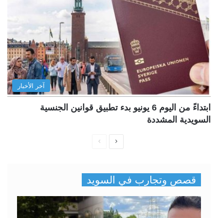
آخر الأخبار
ابتداءً من اليوم 6 يونيو بدء تطبيق قوانين الجنسية
السويدية المشددة
ا
ا
ل
ل
ص
ص
قصص وتجارب في السويد
ف
ف
ح
ح
ة
ة