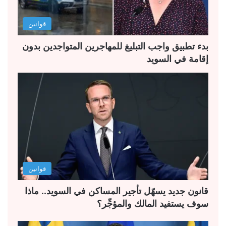
ل
ب
قوانين
ي
ق
ة
ة
بدء تطبيق واجب التبليغ للمهاجرين المتواجدين بدون
إقامة في السويد
قوانين
قانون جديد يسهّل تأجير المساكن في السويد.. ماذا
سوف يستفيد المالك والمؤجِّر؟