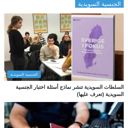
الجنسية السويدية
ص
ص
ف
ف
ح
ح
ة
ة
ا
ا
ل
ل
ت
س
ا
ا
ل
ب
الجنسية السويدية
ي
ق
ة
ة
السلطات السويدية تنشر نماذج أسئلة اختبار الجنسية
السويدية (تعرف عليها)