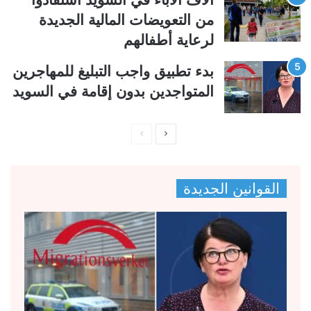
من التعويضات المالية الجديدة
لرعاية أطفالهم
بدء تطبيق واجب التبليغ للمهاجرين
المتواجدين بدون إقامة في السويد
ا
ا
ل
ل
ص
ص
القوانين الجديدة
ف
ف
ح
ح
ة
ة
ا
ا
ل
ل
ت
س
ا
ا