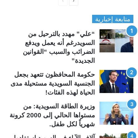
ا
ا
ل
ل
متابعة إخبارية
ص
ص
ف
ف
“علي” مهدد بالترحيل من
ح
ح
السويدرغم أنه يعمل ويدفع
ة
ة
الضرائب والسبب “القوانين
ا
ا
الجديدة”
ل
ل
ت
س
حكومة المحافظون تتعهد بجعل
ا
ا
الجنسية السويدية مستحيلة مدى
ل
ب
الحياة لهذه الفئات!
ي
ق
ة
ة
وزيرة الطاقة السويدية: من
مستواها الحالي إلى 2000 كرونة
شهرياً لكل طفل.
آلاف الآباء في السويد استفادوا