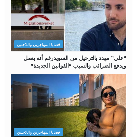
ا
ا
ل
ل
ت
س
ا
ا
ل
ب
قضايا المهاجرين واللاجئين
ي
ق
ة
ة
“علي” مهدد بالترحيل من السويدرغم أنه يعمل
ويدفع الضرائب والسبب “القوانين الجديدة”
قضايا المهاجرين واللاجئين