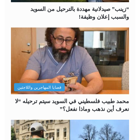
“زينب” صيدلانية مهددة بالترحيل من السويد
والسبب إعلان وظيفة!
قضايا المهاجرين واللاجئين
محمد طبيب فلسطيني في السويد سيتم ترحيله “لا
نعرف أين نذهب وماذا نفعل؟”