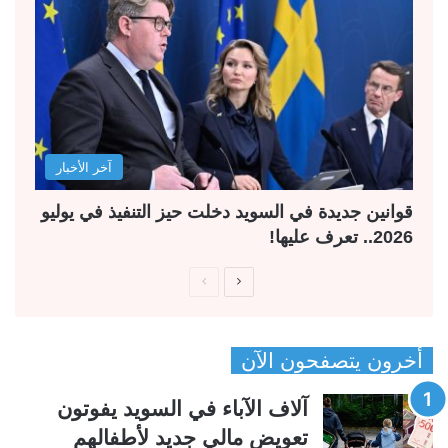
آخر الأخبار
قوانين جديدة في السويد دخلت حيز التنفيذ في يوليو
2026.. تعرف عليها!
ا
ا
ل
ل
ص
ص
أخرون يتصفحون الآن
ف
ف
ح
ح
آلاف الآباء في السويد يفوتون
ة
ة
تعويض مالي جديد لأطفالهم