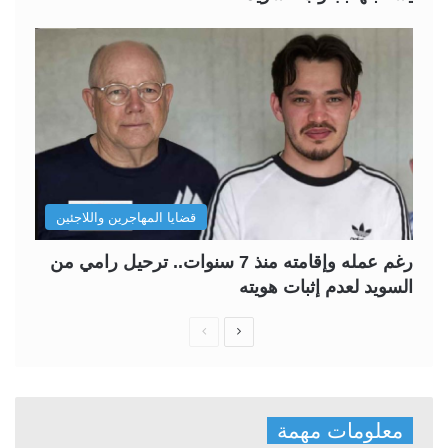
قضايا المهاجرين واللاجئين
رغم عمله وإقامته منذ 7 سنوات.. ترحيل رامي من
السويد لعدم إثبات هويته
ا
ا
ل
ل
ص
ص
ف
ف
معلومات مهمة
ح
ح