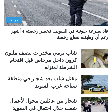
ا
ا
ل
ب
ي
ق
حوادث
ة
ة
قاد بسرعة جنونية في السويد.. فخسر رخصته 4 أشهر
رغم أن وظيفته تحتاج رخصة
شاب يرمي مخدرات بنصف مليون
كرون داخل مرحاض قبل اقتحام
الشرطة لمنزله
مقتل شاب بعد شجار في منطقة
سباحة غرب السويد
شجار بين عائلتين يتحول لأعمال
شغب خلال احتفال في السويد