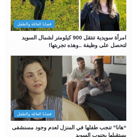
قضايا العائلة والطفل
امرأة سويدية تنتقل 900 كيلومتر لشمال السويد
لتحصل على وظيفة ..وهذه تجربتها!
قضايا العائلة والطفل
“هانا” تنجب طفلها في المنزل لعدم وجود مسنشفى
يستقبلها بجنوب السويد