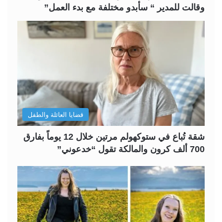
وقالت للمدير “ سأبدو مختلفة مع بدء العمل”
قضايا العائلة والطفل
شقة تُباع في ستوكهولم مرتين خلال 12 يوماً بفارق
700 ألف كرون والمالكة تقول “خدعوني”