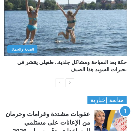
الصحة والجمال
حكة بعد السباحة ومشاكل جلدية.. طفيلي ينتشر في
بحيرات السويد هذا الصيف
ا
ا
ل
ل
متابعة إخبارية
ص
ص
ف
ف
عقوبات مشددة وغرامات وحرمان
ح
ح
من الإعانات على مستلمي
ة
ة
المساعدات بدءً من يوليو 2026