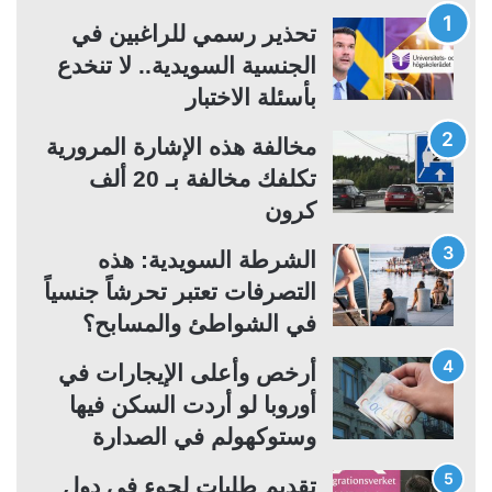
ة
ة
تحذير رسمي للراغبين في
ا
ا
الجنسية السويدية.. لا تنخدع
ل
ل
بأسئلة الاختبار
ت
س
مخالفة هذه الإشارة المرورية
ا
ا
تكلفك مخالفة بـ 20 ألف
ل
ب
كرون
ي
ق
ة
ة
الشرطة السويدية: هذه
التصرفات تعتبر تحرشاً جنسياً
في الشواطئ والمسابح؟
أرخص وأعلى الإيجارات في
أوروبا لو أردت السكن فيها
وستوكهولم في الصدارة
تقديم طلبات لجوء في دول