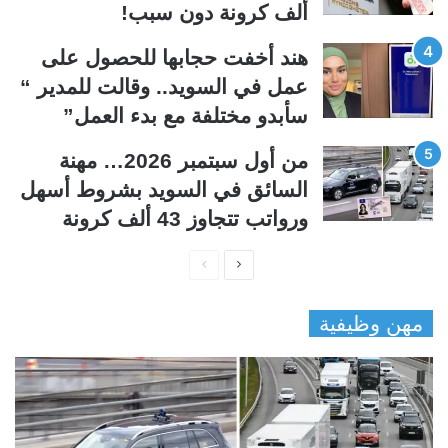
ألف كرونة دون سبب!
هند أخفت حجابها للحصول على
عمل في السويد.. وقالت للمدير “
سأبدو مختلفة مع بدء العمل”
من أول سبتمبر 2026… مهنة
السائق في السويد بشروط أسهل
ورواتب تتجاوز 43 ألف كرونة
ا
ا
ل
ل
مهن وظيفية
ص
ص
ف
ف
ح
ح
ة
ة
ا
ا