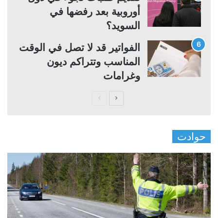
أوروبية بعد رفضها في
السويد؟
الفواتير قد لا تصل في الوقت
المناسب وتتراكم ديون
وغرامات
ا
ا
ل
ل
ص
ص
حوادت
ف
ف
ح
ح
ة
ة
ا
ا
ل
ل
ت
س