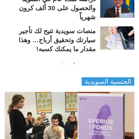
والحصول على 30 ألف كرون
شهرياً
منصات سويدية تتيح لك تأجير
سيارتك وتحقيق أرباح… وهذا
مقدار ما يمكنك كسبه!
ا
ا
ل
ل
الجنسية السويدية
ص
ص
ف
ف
ح
ح
ة
ة
ا
ا
ل
ل
ت
س