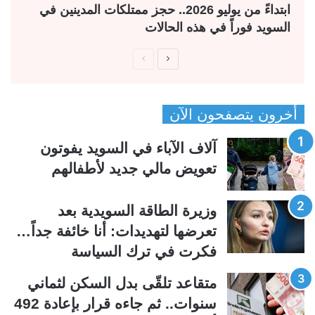
ابتداءً من يوليو 2026.. حجز ممتلكات المدينين في
السويد فوراً في هذه الحالات
ا
ا
ل
ل
ص
ص
أخرون يتصفحون الآن
ف
ف
ح
ح
آلاف الآباء في السويد يفوتون
ة
ة
تعويض مالي جديد لأطفالهم
ا
ا
ل
ل
وزيرة الطاقة السويدية بعد
ت
س
تعرضها لتهديدات: أنا خائفة جداً…
ا
ا
فكرت في ترك السياسة
ل
ب
ي
ق
متقاعد تلقّى بدل السكن لثماني
ة
ة
سنوات.. ثم جاءه قرار بإعادة 492