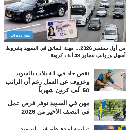
ل
ل
ت
س
ا
ا
ل
ب
مهن ودورات
ي
ق
ة
ة
من أول سبتمبر 2026… مهنة السائق في السويد بشروط
أسهل ورواتب تتجاوز 43 ألف كرونة
نقص حاد في القابلات بالسويد..
وعزوف عن العمل رغم أن الراتب
50 ألف كرون شهرياً
مهن في السويد توفر فرص عمل
في النصف الأخير من 2026
دراسة لمدة عام في السويد