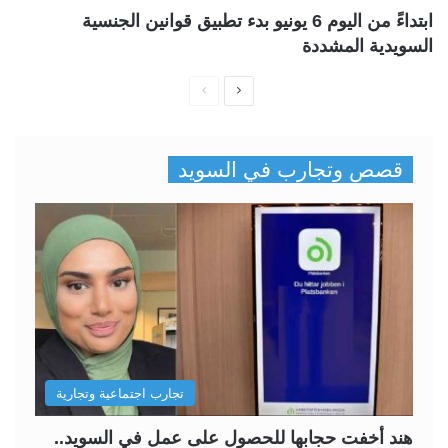
ابتداءً من اليوم 6 يونيو بدء تطبيق قوانين الجنسية
السويدية المشددة
ا
ا
ل
ل
ص
ص
قصص وتجارب في السويد
ف
ف
ح
ح
ة
ة
ا
ا
ل
ل
ت
س
ا
ا
ل
ب
تجارب اجتماعية وتجارية
ي
ق
ة
ة
هند أخفت حجابها للحصول على عمل في السويد..