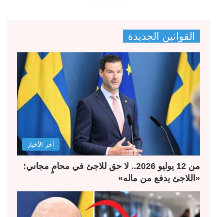
ل
ل
ص
ص
القوانين الجديدة
ف
ف
ح
ح
ة
ة
ا
ا
ل
ل
ت
س
ا
ا
ل
ب
آخر الأخبار
ي
ق
ة
ة
من 12 يوليو 2026.. لا حق للاجئ في محامٍ مجاني:
«اللاجئ يدفع من ماله»