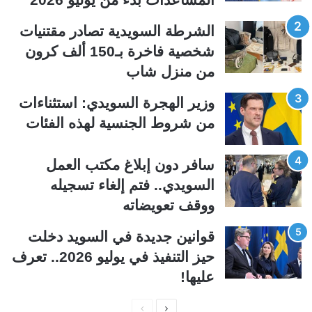
ا
ا
ل
ل
الشرطة السويدية تصادر مقتنيات
ت
س
شخصية فاخرة بـ150 ألف كرون
ا
ا
من منزل شاب
ل
ب
ي
ق
وزير الهجرة السويدي: استثناءات
ة
ة
من شروط الجنسية لهذه الفئات
سافر دون إبلاغ مكتب العمل
السويدي.. فتم إلغاء تسجيله
ووقف تعويضاته
قوانين جديدة في السويد دخلت
حيز التنفيذ في يوليو 2026.. تعرف
عليها!
ا
ا