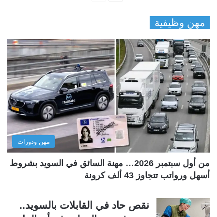
ل
ل
مهن وظيفية
ص
ص
ف
ف
ح
ح
ة
ة
ا
ا
ل
ل
ت
س
ا
ا
ل
ب
مهن ودورات
ي
ق
ة
ة
من أول سبتمبر 2026… مهنة السائق في السويد بشروط
أسهل ورواتب تتجاوز 43 ألف كرونة
نقص حاد في القابلات بالسويد..