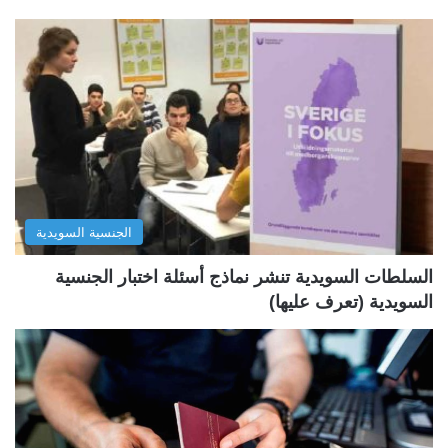
ف
ف
ح
ح
ة
ة
ا
ا
ل
ل
ت
س
ا
ا
ل
ب
الجنسية السويدية
ي
ق
ة
ة
السلطات السويدية تنشر نماذج أسئلة اختبار الجنسية
السويدية (تعرف عليها)