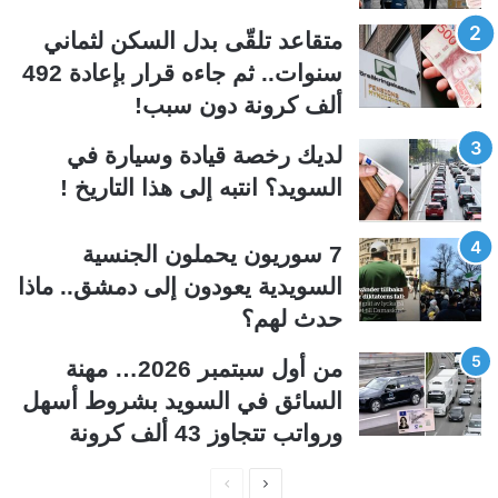
ل
ل
متقاعد تلقّى بدل السكن لثماني
ت
س
سنوات.. ثم جاءه قرار بإعادة 492
ا
ا
ألف كرونة دون سبب!
ل
ب
ي
ق
لديك رخصة قيادة وسيارة في
ة
ة
السويد؟ انتبه إلى هذا التاريخ !
7 سوريون يحملون الجنسية
السويدية يعودون إلى دمشق.. ماذا
حدث لهم؟
من أول سبتمبر 2026… مهنة
السائق في السويد بشروط أسهل
ورواتب تتجاوز 43 ألف كرونة
ا
ا