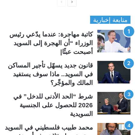
ا
ا
ل
ل
متابعة إخبارية
ص
ص
ف
ف
كاتبة مهاجرة: عندما يدّعي رئيس
ح
ح
الوزراء “أن الهجرة إلى السويد
ة
ة
أصبحت عبئًا|
ا
ا
ل
ل
قانون جديد يسهّل تأجير المساكن
ت
س
في السويد.. ماذا سوف يستفيد
ا
ا
المالك والمؤجِّر؟
ل
ب
ي
ق
شرط “الحد الأدنى للدخل” في
ة
ة
2026 للحصول على الجنسية
السويدية
محمد طبيب فلسطيني في السويد