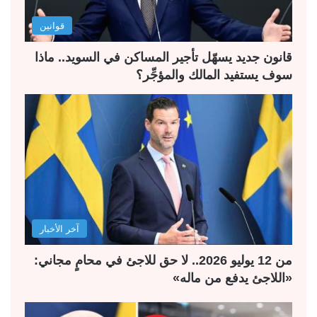
ل
ب
قوانين
ي
ق
ة
ة
قانون جديد يسهّل تأجير المساكن في السويد.. ماذا
سوف يستفيد المالك والمؤجِّر؟
آخر الأخبار
من 12 يوليو 2026.. لا حق للاجئ في محامٍ مجاني:
«اللاجئ يدفع من ماله»