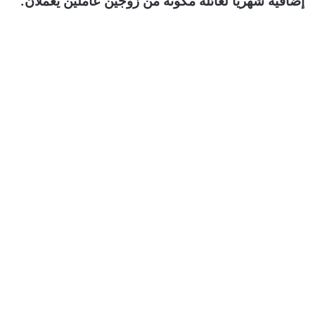
إضافية شهرياً لعائلة مكونة من زوجين عاملين يعملان.