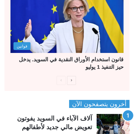
قوانين
قانون استخدام الأوراق النقدية في السويد. يدخل
حيز التنفيذ 1 يوليو
ا
ا
ل
ل
ص
ص
أخرون يتصفحون الآن
ف
ف
ح
ح
آلاف الآباء في السويد يفوتون
ة
ة
تعويض مالي جديد لأطفالهم
ا
ا