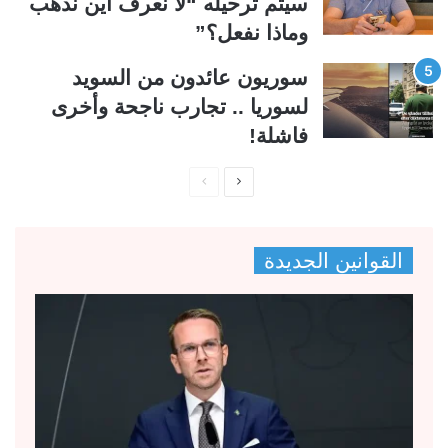
سيتم ترحيله “لا نعرف أين نذهب
وماذا نفعل؟”
سوريون عائدون من السويد
لسوريا .. تجارب ناجحة وأخرى
فاشلة!
ا
ا
ل
ل
ص
ص
القوانين الجديدة
ف
ف
ح
ح
ة
ة
ا
ا
ل
ل
ت
س
ا
ا