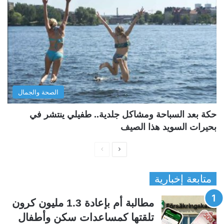
الصحة والجمال
حكة بعد السباحة ومشاكل جلدية.. طفيلي ينتشر في
بحيرات السويد هذا الصيف
ا
ا
ل
ل
متابعة إخبارية
ص
ص
ف
ف
مطالبة أم بإعادة 1.3 مليون كرون
ح
ح
تلقتها كمساعدات سكن وأطفال
ة
ة