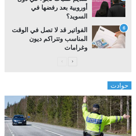
أوروبية بعد رفضها في
السويد؟
الفواتير قد لا تصل في الوقت
المناسب وتتراكم ديون
وغرامات
ا
ا
ل
ل
ص
ص
حوادت
ف
ف
ح
ح
ة
ة
ا
ا
ل
ل
ت
س