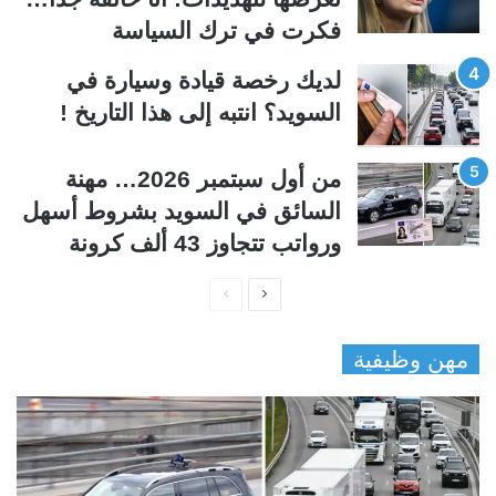
فكرت في ترك السياسة
لديك رخصة قيادة وسيارة في
السويد؟ انتبه إلى هذا التاريخ !
من أول سبتمبر 2026… مهنة
السائق في السويد بشروط أسهل
ورواتب تتجاوز 43 ألف كرونة
ا
ا
ل
ل
مهن وظيفية
ص
ص
ف
ف
ح
ح
ة
ة
ا
ا