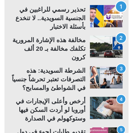
ة
ة
تحذير رسمي للراغبين في
ا
ا
الجنسية السويدية.. لا تنخدع
ل
ل
بأسئلة الاختبار
ت
س
مخالفة هذه الإشارة المرورية
ا
ا
تكلفك مخالفة بـ 20 ألف
ل
ب
كرون
ي
ق
ة
ة
الشرطة السويدية: هذه
التصرفات تعتبر تحرشاً جنسياً
في الشواطئ والمسابح؟
أرخص وأعلى الإيجارات في
أوروبا لو أردت السكن فيها
وستوكهولم في الصدارة
تقديم طلبات لجوء في دول