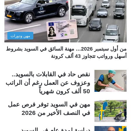
ل
ل
ت
س
ا
ا
ل
ب
مهن ودورات
ي
ق
ة
ة
من أول سبتمبر 2026… مهنة السائق في السويد بشروط
أسهل ورواتب تتجاوز 43 ألف كرونة
نقص حاد في القابلات بالسويد..
وعزوف عن العمل رغم أن الراتب
50 ألف كرون شهرياً
مهن في السويد توفر فرص عمل
في النصف الأخير من 2026
دراسة لمدة عام في السويد