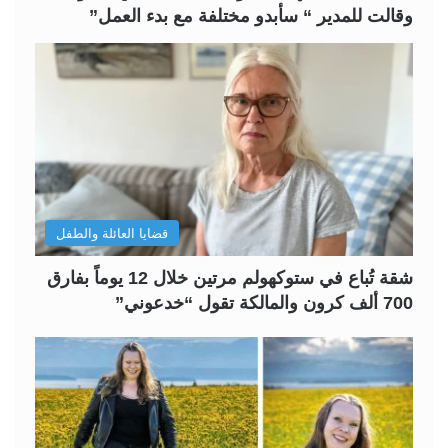
وقالت للمدير “ سأبدو مختلفة مع بدء العمل”
قضايا العائلة والطفل
شقة تُباع في ستوكهولم مرتين خلال 12 يوماً بفارق
700 ألف كرون والمالكة تقول “خدعوني”