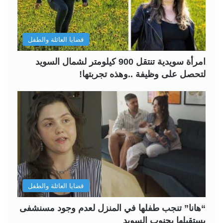
قضايا العائلة والطفل
امرأة سويدية تنتقل 900 كيلومتر لشمال السويد
لتحصل على وظيفة ..وهذه تجربتها!
قضايا العائلة والطفل
“هانا” تنجب طفلها في المنزل لعدم وجود مسنشفى
يستقبلها بجنوب السويد