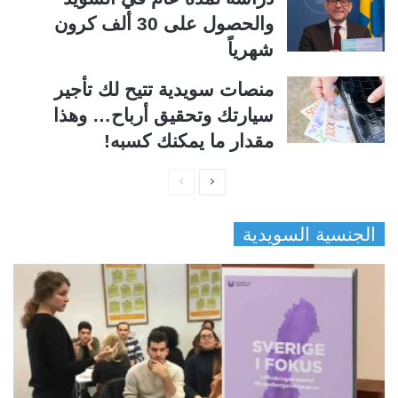
والحصول على 30 ألف كرون
شهرياً
منصات سويدية تتيح لك تأجير
سيارتك وتحقيق أرباح… وهذا
مقدار ما يمكنك كسبه!
ا
ا
ل
ل
الجنسية السويدية
ص
ص
ف
ف
ح
ح
ة
ة
ا
ا
ل
ل
ت
س