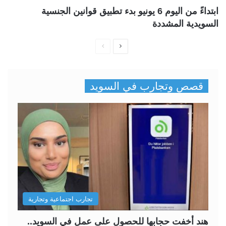
ابتداءً من اليوم 6 يونيو بدء تطبيق قوانين الجنسية
السويدية المشددة
ا
ا
ل
ل
ص
ص
قصص وتجارب في السويد
ف
ف
ح
ح
ة
ة
ا
ا
ل
ل
ت
س
ا
ا
ل
ب
تجارب اجتماعية وتجارية
ي
ق
ة
ة
هند أخفت حجابها للحصول على عمل في السويد..