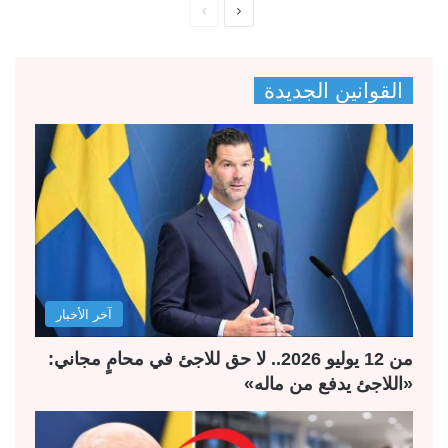
ا
ا
ل
ل
ص
ص
القوانين الجديدة
ف
ف
ح
ح
ة
ة
ا
ا
ل
ل
ت
س
ا
ا
ل
ب
آخر الأخبار
ي
ق
ة
ة
من 12 يوليو 2026.. لا حق للاجئ في محامٍ مجاني:
«اللاجئ يدفع من ماله»