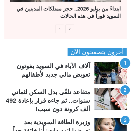
ابتداءً من يوليو 2026.. حجز ممتلكات المدينين في
السويد فوراً في هذه الحالات
ا
ا
ل
ل
ص
ص
أخرون يتصفحون الآن
ف
ف
ح
ح
آلاف الآباء في السويد يفوتون
ة
ة
تعويض مالي جديد لأطفالهم
ا
ا
ل
ل
متقاعد تلقّى بدل السكن لثماني
ت
س
سنوات.. ثم جاءه قرار بإعادة 492
ا
ا
ألف كرونة دون سبب!
ل
ب
ي
ق
وزيرة الطاقة السويدية بعد
ة
ة
تعرضها لتهديدات: أنا خائفة جداً…