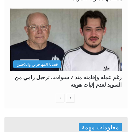
قضايا المهاجرين واللاجئين
رغم عمله وإقامته منذ 7 سنوات.. ترحيل رامي من
السويد لعدم إثبات هويته
ا
ا
ل
ل
ص
ص
ف
ف
معلومات مهمة
ح
ح