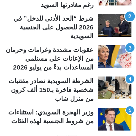
رغم مغادرتها السويد
ا
ا
ل
ل
شرط “الحد الأدنى للدخل” في
ت
س
2026 للحصول على الجنسية
ا
ا
السويدية
ل
ب
ي
ق
عقوبات مشددة وغرامات وحرمان
ة
ة
من الإعانات على مستلمي
المساعدات بدءً من يوليو 2026
الشرطة السويدية تصادر مقتنيات
شخصية فاخرة بـ150 ألف كرون
من منزل شاب
وزير الهجرة السويدي: استثناءات
من شروط الجنسية لهذه الفئات