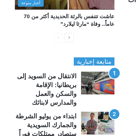
أخبار منوعة
عاشت تتنفس بالرئة الحديدية أكثر من 70
عاماً.. وفاة “مارثا ليلارد”
ا
ا
ل
ل
ص
ص
متابعة إخبارية
ف
ف
ح
ح
الانتقال من السويد إلى
ة
ة
بريطانيا: الإقامة
ا
ا
والسكن والعمل
ل
ل
والمدارس لابنائك
ت
س
ا
ا
ابتداء من يوليو الشرطة
ل
ب
والجمارك السويدية
ي
ق
ستصادر ممتلكات فوراً