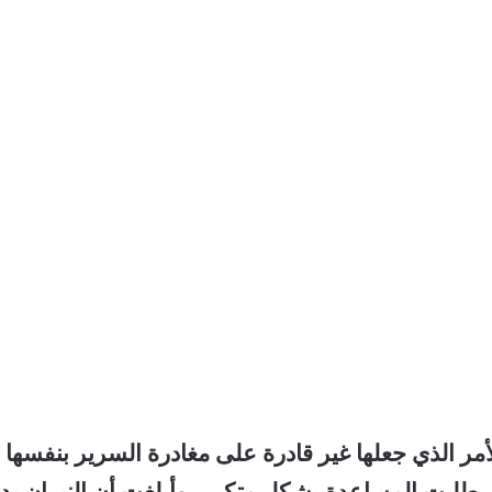
مر الذي جعلها غير قادرة على مغادرة السرير بنفسها
ئ، طلبت المساعدة بشكل متكرر، وأبلغت أن النيران بد