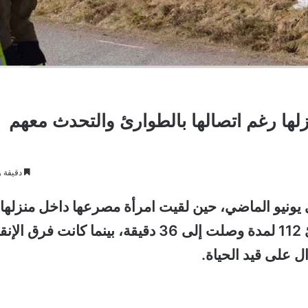
زلها رغم اتصالها بالطوارئ والتحدث معهم
دقيقة و
) حادثة مأساوية في يونيو الماضي، حين لقيت امرأة مصرعها داخل منزلها
المحترق رغم بقائها على اتصال مع رقم الطوارئ 112 لمدة وصلت إلى 36 دقيقة، بينما كانت فرق ال
ل على قيد الحياة.