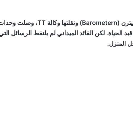
بحسب التحقيقات التي نُشرت في صحيفة باروميترن (Barometern) ونقلتها وكالة TT، وصلت و
 قيد الحياة. لكن القائد الميداني لم يلتقط الرسائل التي
 المنزل.