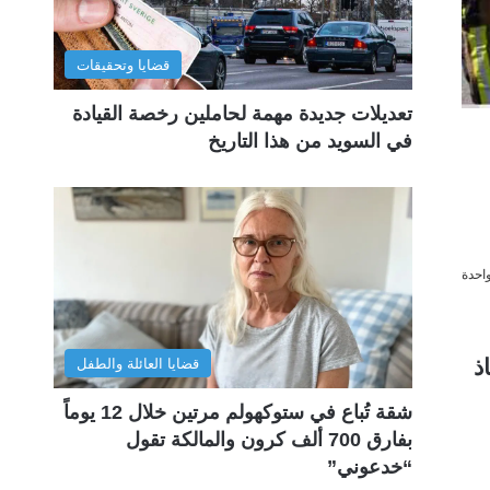
قضايا وتحقيقات
تعديلات جديدة مهمة لحاملين رخصة القيادة
في السويد من هذا التاريخ
احدة
إنقاذ
قضايا العائلة والطفل
شقة تُباع في ستوكهولم مرتين خلال 12 يوماً
بفارق 700 ألف كرون والمالكة تقول
“خدعوني”