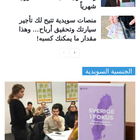
شهرياً
منصات سويدية تتيح لك تأجير
سيارتك وتحقيق أرباح… وهذا
مقدار ما يمكنك كسبه!
ا
ا
ل
ل
الجنسية السويدية
ص
ص
ف
ف
ح
ح
ة
ة
ا
ا
ل
ل
ت
س
ا
ا