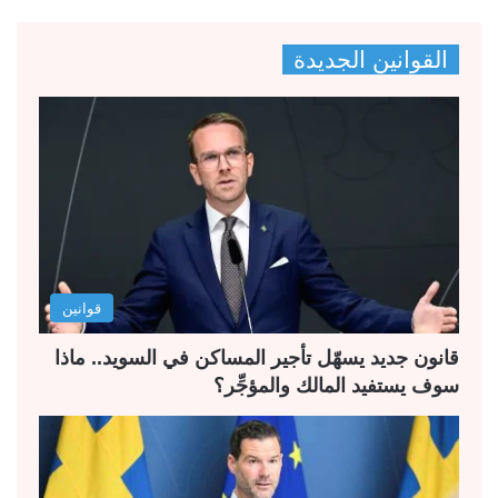
ل
ل
ص
ص
القوانين الجديدة
ف
ف
ح
ح
ة
ة
ا
ا
ل
ل
ت
س
ا
ا
ل
ب
قوانين
ي
ق
ة
ة
قانون جديد يسهّل تأجير المساكن في السويد.. ماذا
سوف يستفيد المالك والمؤجِّر؟