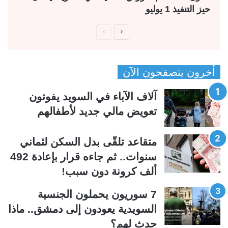
حيز التنفيذ 1 يوليو
ا
ا
ل
ل
ص
ص
أخرون يتصفحون الآن
ف
ف
ح
ح
آلاف الآباء في السويد يفوتون
ة
ة
تعويض مالي جديد لأطفالهم
ا
ا
ل
ل
متقاعد تلقّى بدل السكن لثماني
ت
س
سنوات.. ثم جاءه قرار بإعادة 492
ا
ا
ألف كرونة دون سبب!
ل
ب
ي
ق
7 سوريون يحملون الجنسية
ة
ة
السويدية يعودون إلى دمشق.. ماذا
حدث لهم؟