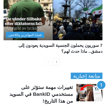
قضايا المهاجرين واللاجئين
7 سوريون يحملون الجنسية السويدية يعودون إلى
دمشق.. ماذا حدث لهم؟
ا
ا
ل
ل
متابعة إخبارية
ص
ص
ف
ف
تغييرات مهمة ستؤثر على
ح
ح
مستخدمي BankID في السويد
ة
ة
من هذا التاريخ!
ا
ا