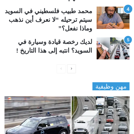
محمد طبيب فلسطيني في السويد
سيتم ترحيله “لا نعرف أين نذهب
وماذا نفعل؟”
لديك رخصة قيادة وسيارة في
السويد؟ انتبه إلى هذا التاريخ !
ا
ا
ل
ل
مهن وظيفية
ص
ص
ف
ف
ح
ح
ة
ة
ا
ا
ل
ل