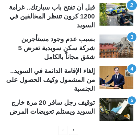
ل
ل
قبل أن تفتح باب سيارتك.. غرامة
ت
س
1200 كرون تنتظر المخالفين في
ا
ا
السويد
ل
ب
ي
ق
بسبب عدم وجود مستأجرين
ة
ة
شركة سكن سويدية تعرض 5
شقق مجاناً بالكامل
إلغاء الإقامة الدائمة في السويد..
من المشمول وكيف الحصول على
الجنسية
توقيف رجل سافر 20 مرة خارج
السويد ويستلم تعويضات المرض
ا
ا