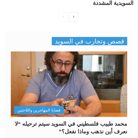
السويدية المشددة
ا
ا
ل
ل
ص
ص
قصص وتجارب في السويد
ف
ف
ح
ح
ة
ة
ا
ا
ل
ل
ت
س
ا
ا
ل
ب
قضايا المهاجرين واللاجئين
ي
ق
ة
ة
محمد طبيب فلسطيني في السويد سيتم ترحيله “لا
نعرف أين نذهب وماذا نفعل؟”