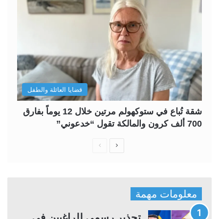
قضايا العائلة والطفل
شقة تُباع في ستوكهولم مرتين خلال 12 يوماً بفارق
700 ألف كرون والمالكة تقول “خدعوني”
ا
ا
ل
ل
ص
ص
ف
ف
معلومات مهمة
ح
ح
ة
ة
تحذير رسمي للراغبين في