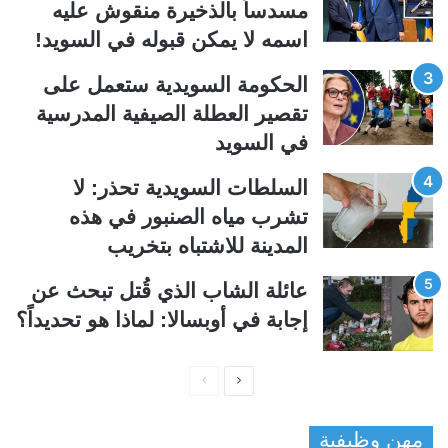
ا
ا
مسدساً بالذخيرة منقوش عليه
ل
ب
اسمه لا يمكن قبوله في السويد!
ي
ق
الحكومة السويدية ستعمل على
ة
ة
تقصير العطلة الصيفية المدرسیة
في السويد
السلطات السويدية تحذر: لا
تشرب مياه الصنبور في هذه
المدينة للاشتباه بتخريب
عائلة الشاب الذي قُتل تبحث عن
إجابة في أوبسالا: لماذا هو تحديداً؟
ا
ا
ل
ل
مهن وظيفية
ص
ص