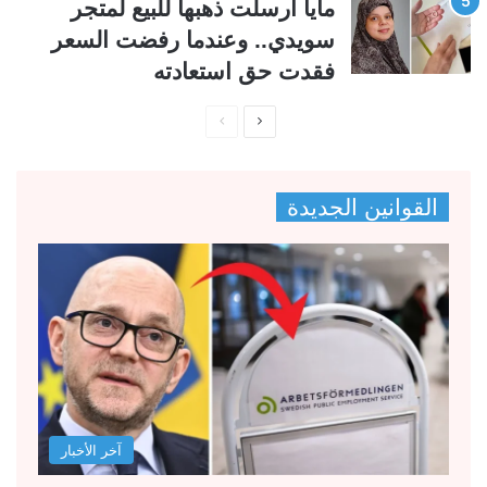
مايا أرسلت ذهبها للبيع لمتجر
سويدي.. وعندما رفضت السعر
فقدت حق استعادته
ا
ا
ل
ل
ص
ص
القوانين الجديدة
ف
ف
ح
ح
ة
ة
ا
ا
ل
ل
ت
س
ا
ا
ل
ب
آخر الأخبار
ي
ق
ة
ة