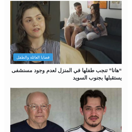
قضايا العائلة والطفل
“هانا” تنجب طفلها في المنزل لعدم وجود مسنشفى
يستقبلها بجنوب السويد