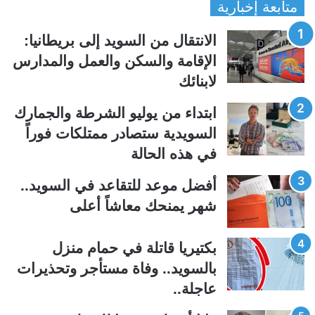
متابعة إخبارية
ص
ص
ف
ف
الانتقال من السويد إلى بريطانيا:
ح
ح
الإقامة والسكن والعمل والمدارس
ة
ة
لابنائك
ا
ا
ل
ل
ابتداء من يوليو الشرطة والجمارك
ت
س
السويدية ستصادر ممتلكات فوراً
ا
ا
في هذه الحالة
ل
ب
ي
ق
أفضل موعد للتقاعد في السويد..
ة
ة
شهر يمنحك معاشاً أعلى
بكتيريا قاتلة في حمام منزل
بالسويد.. وفاة مستأجر وتحذيرات
عاجلة..