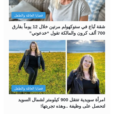
ا
ا
ل
ب
قضايا العائلة والطفل
ي
ق
ة
ة
شقة تُباع في ستوكهولم مرتين خلال 12 يوماً بفارق
700 ألف كرون والمالكة تقول “خدعوني”
قضايا العائلة والطفل
امرأة سويدية تنتقل 900 كيلومتر لشمال السويد
لتحصل على وظيفة ..وهذه تجربتها!