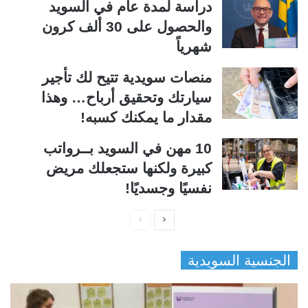
دراسة لمدة عام في السويد
والحصول على 30 ألف كرون
شهرياً
منصات سويدية تتيح لك تأجير
سيارتك وتحقيق أرباح… وهذا
مقدار ما يمكنك كسبه!
10 مهن في السويد بــرواتب
كبيرة ولكنها ستجعلك مريض
نفسيًا وجسديًا!
ا
ا
ل
ل
الجنسية السويدية
ص
ص
ف
ف
ح
ح