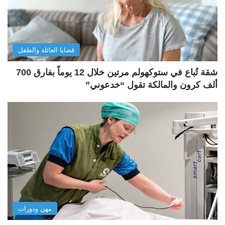
قضايا العائلة والطفل
شقة تُباع في ستوكهولم مرتين خلال 12 يوماً بفارق 700
ألف كرون والمالكة تقول “خدعوني”
مهن ودورات