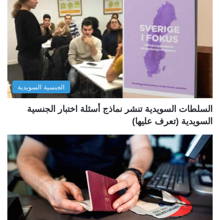
ة
ة
ا
ا
ل
ل
ت
س
ا
ا
ل
ب
الجنسية السويدية
ي
ق
ة
ة
السلطات السويدية تنشر نماذج أسئلة اختبار الجنسية
السويدية (تعرف عليها)