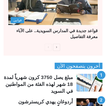
قوانين
قواعد جديدة في المدارس السويدية.. على الآباء
معرفة التفاصيل
ا
ا
ل
ل
ص
ص
أخرون يتصفحون الآن
ف
ف
ح
ح
مبلغ يصل 3750 كرون شهرياً لمدة
ة
ة
18 شهر لهذه الفئة من المواطنين
ا
ا
في السويد
ل
ل
ت
س
أردوغان يهدي كريسترشون