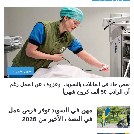
ف
ف
ح
ح
ة
ة
ا
ا
ل
ل
ت
س
ا
ا
ل
ب
مهن ودورات
ي
ق
ة
ة
نقص حاد في القابلات بالسويد.. وعزوف عن العمل رغم
أن الراتب 50 ألف كرون شهرياً
مهن في السويد توفر فرص عمل
في النصف الأخير من 2026