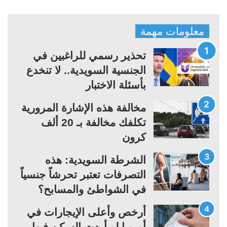
ص
ص
ف
ف
معلومات مهمة
ح
ح
ة
ة
تحذير رسمي للراغبين في
ا
ا
الجنسية السويدية.. لا تنخدع
ل
ل
بأسئلة الاختبار
ت
س
مخالفة هذه الإشارة المرورية
ا
ا
تكلفك مخالفة بـ 20 ألف
ل
ب
كرون
ي
ق
ة
ة
الشرطة السويدية: هذه
التصرفات تعتبر تحرشاً جنسياً
في الشواطئ والمسابح؟
أرخص وأعلى الإيجارات في
أوروبا لو أردت السكن فيها