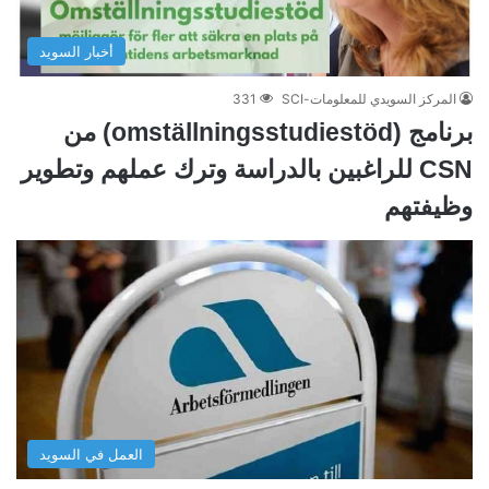
أخبار السويد
المركز السويدي للمعلومات-SCI
331
برنامج (omställningsstudiestöd) من
CSN للراغبين بالدراسة وترك عملهم وتطوير
وظيفتهم
العمل في السويد