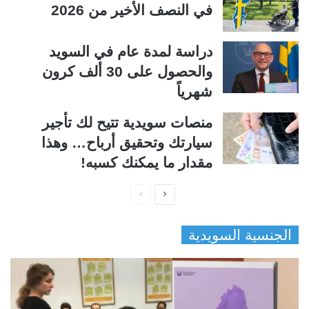
في النصف الأخير من 2026
دراسة لمدة عام في السويد
والحصول على 30 ألف كرون
شهرياً
منصات سويدية تتيح لك تأجير
سيارتك وتحقيق أرباح… وهذا
مقدار ما يمكنك كسبه!
ا
ا
ل
ل
الجنسية السويدية
ص
ص
ف
ف
ح
ح
ة
ة