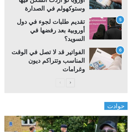
وستوكهولم في الصدارة
تقديم طلبات لجوء في دول
أوروبية بعد رفضها في
السويد؟
الفواتير قد لا تصل في الوقت
المناسب وتتراكم ديون
وغرامات
ا
ا
ل
ل
ص
ص
حوادت
ف
ف
ح
ح
ة
ة