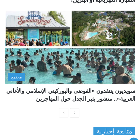
مجتمع
سويديون ينتقدون «الفوضى والبوركيني الإسلامي والأغاني
العربية».. منشور يثير الجدل حول المهاجرين
ا
ا
ل
ل
متابعة إخبارية
ص
ص
ف
ف