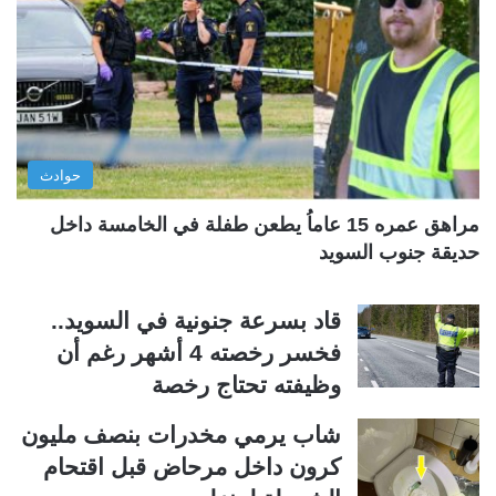
ا
ا
ل
ل
ت
س
ا
ا
ل
ب
ي
ق
حوادث
ة
ة
مراهق عمره 15 عاماُ يطعن طفلة في الخامسة داخل
حديقة جنوب السويد
قاد بسرعة جنونية في السويد..
فخسر رخصته 4 أشهر رغم أن
وظيفته تحتاج رخصة
شاب يرمي مخدرات بنصف مليون
كرون داخل مرحاض قبل اقتحام