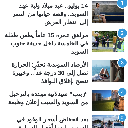
14 يوليو.. عيد ميلاد ولية عهد
ح
ح
السويد.. وقصة حياتها من التنمر
ة
ة
إلى انتظار العرش
ا
ا
ل
ل
مراهق عمره 15 عاماُ يطعن طفلة
ت
س
في الخامسة داخل حديقة جنوب
ا
ا
السويد
ل
ب
ي
ق
الأرصاد السويدية تحذّر: الحرارة
ة
ة
تصل إلى 30 درجة غداً.. وخبيرة
تنصح بإغلاق النوافذ
“زينب” صيدلانية مهددة بالترحيل
من السويد والسبب إعلان وظيفة!
بعد انخفاض أسعار الوقود في
السويد.. ايهما أفضل السيارة