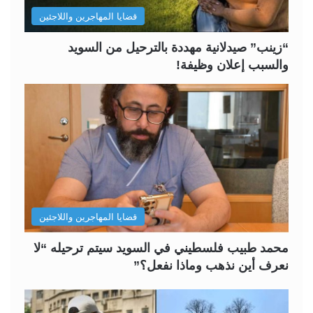
قضايا المهاجرين واللاجئين
ي
ق
ة
ة
“زينب” صيدلانية مهددة بالترحيل من السويد
والسبب إعلان وظيفة!
قضايا المهاجرين واللاجئين
محمد طبيب فلسطيني في السويد سيتم ترحيله “لا
نعرف أين نذهب وماذا نفعل؟”