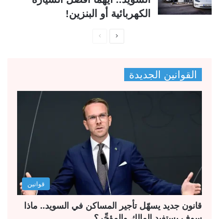
الكهربائية أو البنزين!
ا
ا
ل
ل
ص
ص
القوانين الجديدة
ف
ف
ح
ح
ة
ة
ا
ا
ل
ل
ت
س
ا
ا
ل
ب
قوانين
ي
ق
ة
ة
قانون جديد يسهّل تأجير المساكن في السويد.. ماذا
سوف يستفيد المالك والمؤجِّر؟