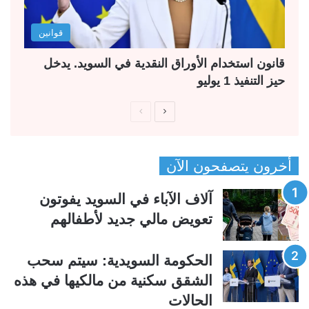
قوانين
قانون استخدام الأوراق النقدية في السويد. يدخل
حيز التنفيذ 1 يوليو
ا
ا
ل
ل
ص
ص
أخرون يتصفحون الآن
ف
ف
ح
ح
آلاف الآباء في السويد يفوتون
ة
ة
تعويض مالي جديد لأطفالهم
ا
ا
ل
ل
الحكومة السويدية: سيتم سحب
ت
س
الشقق سكنية من مالكيها في هذه
ا
ا
الحالات
ل
ب