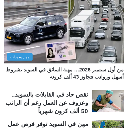
ح
ح
ة
ة
ا
ا
ل
ل
ت
س
ا
ا
ل
ب
مهن ودورات
ي
ق
ة
ة
من أول سبتمبر 2026… مهنة السائق في السويد بشروط
أسهل ورواتب تتجاوز 43 ألف كرونة
نقص حاد في القابلات بالسويد..
وعزوف عن العمل رغم أن الراتب
50 ألف كرون شهرياً
مهن في السويد توفر فرص عمل