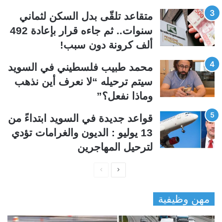
ي
ق
متقاعد تلقّى بدل السكن لثماني
ة
ة
سنوات.. ثم جاءه قرار بإعادة 492
ألف كرونة دون سبب!
محمد طبيب فلسطيني في السويد
سيتم ترحيله “لا نعرف أين نذهب
وماذا نفعل؟”
قواعد جديدة في السويد ابتداءً من
13 يوليو : الديون والغرامات تؤدي
لترحيل المهاجرين
ا
ا
ل
ل
مهن وظيفية
ص
ص
ف
ف