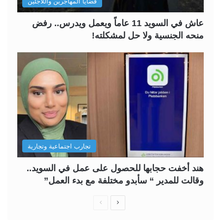
قضايا المهاجرين واللاجئين
عاش في السويد 11 عاماً ويعمل ويدرس.. رفض
منحه الجنسية ولا حل لمشكلته!
تجارب اجتماعية وتجارية
هند أخفت حجابها للحصول على عمل في السويد..
وقالت للمدير “ سأبدو مختلفة مع بدء العمل”
ا
ا
ل
ل