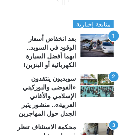
ا
ا
ل
ل
ص
ص
متابعة إخبارية
ف
ف
ح
ح
بعد انخفاض أسعار
ة
ة
الوقود في السويد..
ا
ا
ايهما أفضل السيارة
ل
ل
الكهربائية أو البنزين!
ت
س
ا
ا
سويديون ينتقدون
ل
ب
«الفوضى والبوركيني
ي
ق
الإسلامي والأغاني
ة
ة
العربية».. منشور يثير
الجدل حول المهاجرين
محكمة الاستئناف تنظر