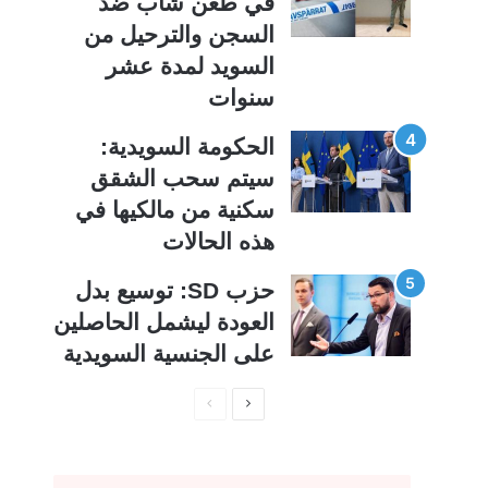
في طعن شاب ضد
السجن والترحيل من
السويد لمدة عشر
سنوات
الحكومة السويدية:
سيتم سحب الشقق
سكنية من مالكيها في
هذه الحالات
حزب SD: توسيع بدل
العودة ليشمل الحاصلين
على الجنسية السويدية
ا
ا
ل
ل
ص
ص