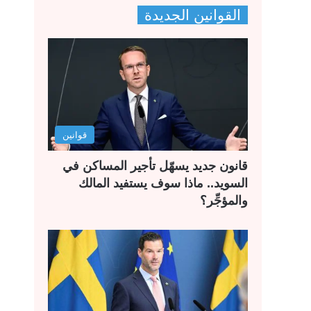
ف
ف
القوانين الجديدة
ح
ح
ة
ة
ا
ا
ل
ل
ت
س
ا
ا
قوانين
ل
ب
ي
ق
قانون جديد يسهّل تأجير المساكن في
ة
ة
السويد.. ماذا سوف يستفيد المالك
والمؤجِّر؟