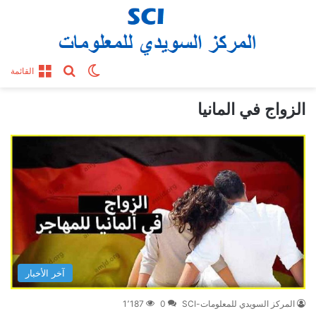
بحث عن
الوضع المظلم
القائمة
الزواج في المانيا
آخر الأخبار
المركز السويدي للمعلومات-SCI
0
1٬187