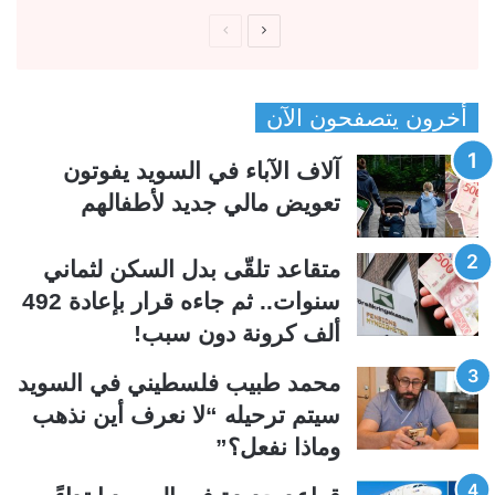
ا
ا
ل
ل
ص
ص
أخرون يتصفحون الآن
ف
ف
ح
ح
آلاف الآباء في السويد يفوتون
ة
ة
تعويض مالي جديد لأطفالهم
ا
ا
ل
ل
متقاعد تلقّى بدل السكن لثماني
ت
س
سنوات.. ثم جاءه قرار بإعادة 492
ا
ا
ألف كرونة دون سبب!
ل
ب
ي
ق
محمد طبيب فلسطيني في السويد
ة
ة
سيتم ترحيله “لا نعرف أين نذهب
وماذا نفعل؟”