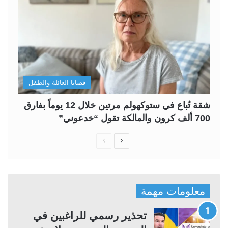
قضايا العائلة والطفل
شقة تُباع في ستوكهولم مرتين خلال 12 يوماً بفارق
700 ألف كرون والمالكة تقول “خدعوني”
ا
ا
ل
ل
ص
ص
ف
ف
معلومات مهمة
ح
ح
ة
ة
تحذير رسمي للراغبين في
ا
ا