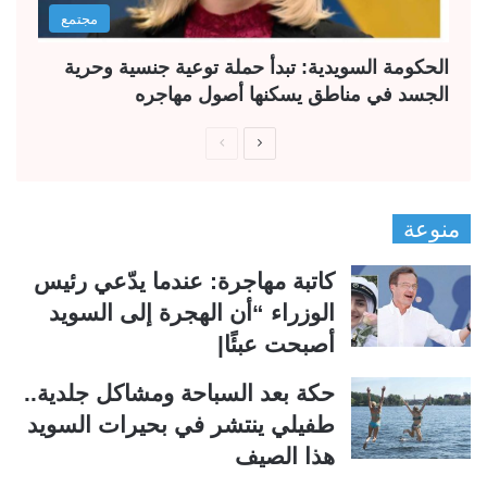
مجتمع
الحكومة السويدية: تبدأ حملة توعية جنسية وحرية
الجسد في مناطق يسكنها أصول مهاجره
ا
ا
ل
ل
ص
ص
منوعة
ف
ف
ح
ح
كاتبة مهاجرة: عندما يدّعي رئيس
ة
ة
الوزراء “أن الهجرة إلى السويد
ا
ا
أصبحت عبئًا|
ل
ل
ت
س
حكة بعد السباحة ومشاكل جلدية..
ا
ا
طفيلي ينتشر في بحيرات السويد
ل
ب
هذا الصيف
ي
ق