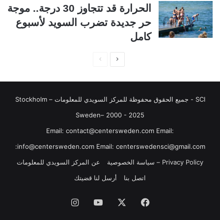
الحرارة قد تتجاوز 30 درجة.. موجة
ة
ة
حر جديدة تضرب السويد لأسبوع
كامل
ا
ا
ل
ل
ص
ص
SCI - جميع الحقوق محفوظة للمركز السويدي للمعلومات Stockholm –
ف
ف
ح
ح
Sweden– 2000 - 2025
ة
ة
‏‎Email: contact@centersweden.com Email:
ا
ا
info@centersweden.com Email: centerswedensci@gmail.com:
ل
ل
Privacy Policy – سياسة الخصوصية
عن المركز السويدي للمعلومات
ت
س
اتصل بنا
أرسل لنا قضيتك
ا
ا
ل
ب
فيسبوك
‫X
‫YouTube
انستقرام
ي
ق