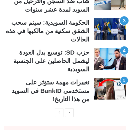
شاب ضد السجن والترحيل من
ل
ب
السويد لمدة عشر سنوات
ي
ق
ة
ة
الحكومة السويدية: سيتم سحب
الشقق سكنية من مالكيها في هذه
الحالات
حزب SD: توسيع بدل العودة
ليشمل الحاصلين على الجنسية
السويدية
تغييرات مهمة ستؤثر على
مستخدمي BankID في السويد
من هذا التاريخ!
ا
ا
ل
ل
ص
ص