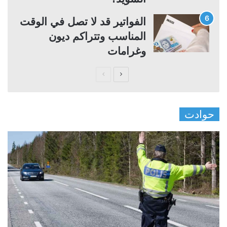
الفواتير قد لا تصل في الوقت
المناسب وتتراكم ديون
وغرامات
ا
ا
ل
ل
ص
ص
حوادت
ف
ف
ح
ح
ة
ة
ا
ا
ل
ل
ت
س
ا
ا
ل
ب