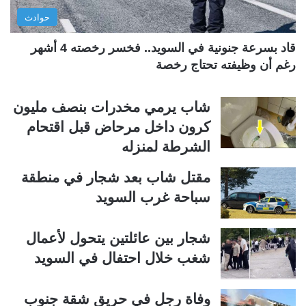
ي
ق
حوادث
ة
ة
قاد بسرعة جنونية في السويد.. فخسر رخصته 4 أشهر
رغم أن وظيفته تحتاج رخصة
شاب يرمي مخدرات بنصف مليون
كرون داخل مرحاض قبل اقتحام
الشرطة لمنزله
مقتل شاب بعد شجار في منطقة
سباحة غرب السويد
شجار بين عائلتين يتحول لأعمال
شغب خلال احتفال في السويد
وفاة رجل في حريق شقة جنوب