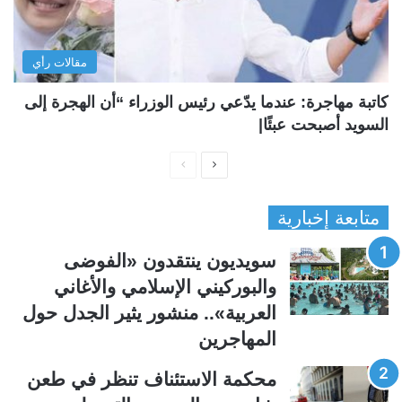
مقالات رأي
كاتبة مهاجرة: عندما يدّعي رئيس الوزراء “أن الهجرة إلى
السويد أصبحت عبئًا|
ا
ا
ل
ل
متابعة إخبارية
ص
ص
ف
ف
سويديون ينتقدون «الفوضى
ح
ح
والبوركيني الإسلامي والأغاني
ة
ة
العربية».. منشور يثير الجدل حول
ا
ا
المهاجرين
ل
ل
ت
س
محكمة الاستئناف تنظر في طعن
ا
ا