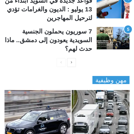
قواعد جديدة في السويد ابتداءً من
13 يوليو : الديون والغرامات تؤدي
لترحيل المهاجرين
7 سوريون يحملون الجنسية
السويدية يعودون إلى دمشق.. ماذا
حدث لهم؟
ا
ا
ل
ل
مهن وظيفية
ص
ص
ف
ف
ح
ح
ة
ة
ا
ا
ل
ل
ت
س