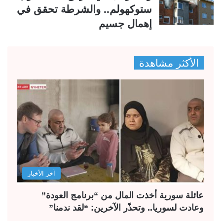
ستوكهولم.. والشرطة تحقق في
إهمال جسيم
الأكثر مشاهدة
آخر الأخبار
عائلة سورية أخذت المال من “برنامج العودة”
وعادت لسوريا.. وتحذّر الآخرين: “لقد ندمنا”