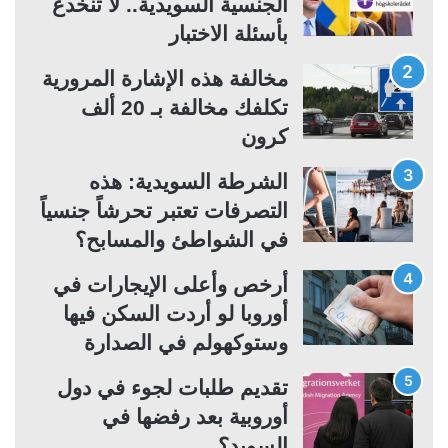
الجنسية السويدية.. لا تنخدع
ل
ل
بأسئلة الاختبار
ت
س
مخالفة هذه الإشارة المرورية
ا
ا
تكلفك مخالفة بـ 20 ألف
ل
ب
كرون
ي
ق
ة
ة
الشرطة السويدية: هذه
التصرفات تعتبر تحرشاً جنسياً
في الشواطئ والمسابح؟
أرخص وأعلى الإيجارات في
أوروبا لو أردت السكن فيها
وستوكهولم في الصدارة
تقديم طلبات لجوء في دول
أوروبية بعد رفضها في
السويد؟