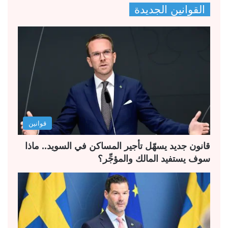
القوانين الجديدة
ف
ف
ح
ح
ة
ة
ا
ا
ل
ل
ت
س
ا
ا
ل
ب
قوانين
ي
ق
ة
ة
قانون جديد يسهّل تأجير المساكن في السويد.. ماذا
سوف يستفيد المالك والمؤجِّر؟