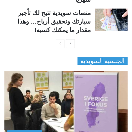
منصات سويدية تتيح لك تأجير
سيارتك وتحقيق أرباح… وهذا
مقدار ما يمكنك كسبه!
ا
ا
ل
ل
الجنسية السويدية
ص
ص
ف
ف
ح
ح
ة
ة
ا
ا
ل
ل
ت
س
ا
ا
ل
ب